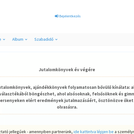
Bejelentkezés
e
Album
Szabadidő
Jutalomkönyvek év végére
jutalomkönyvek, ajándékkönyvek folyamatosan bővülő kínálata: a
álasztékából böngészhet, ahol alsósoknak, felsősöknek és gim
ersenyeken elért eredmények jutalmazásáért, ösztönözve őket 
olvasásra.
ztató jellegűek - amennyiben partnerünk,
ide kattintva lépjen be
a személyr