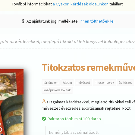
További információkat
a Gyakori kérdések oldalunkon
találhat.
Az ajánlatunk jogi mellékletei
innen tölthetőek le
.
zgalmas kérdésekkel, meglepő titkokkal teli könyvvel különleges utazá
Titokzatos remekműv
történelem
Album
művészet
híres emberek
építészet
középiskolásoknak
A
z izgalmas kérdésekkel, meglepő titkokkal teli k
művészet évezredes alkotásainak rejtelmei közt.
Raktáron több mint 100 darab
keménytáblás, cérnafűzött