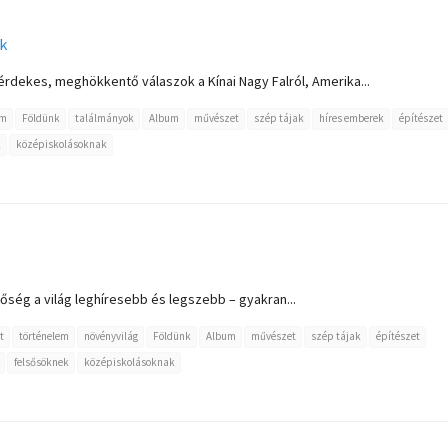
k
rdekes, meghökkentő válaszok a Kínai Nagy Falról, Amerika...
em
Földünk
találmányok
Album
művészet
szép tájak
híres emberek
építészet
k
középiskolásoknak
ség a világ leghíresebb és legszebb – gyakran...
t
történelem
növényvilág
Földünk
Album
művészet
szép tájak
építészet
felsősöknek
középiskolásoknak