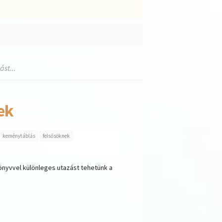
st...
ek
keménytáblás
felsősöknek
önyvvel különleges utazást tehetünk a