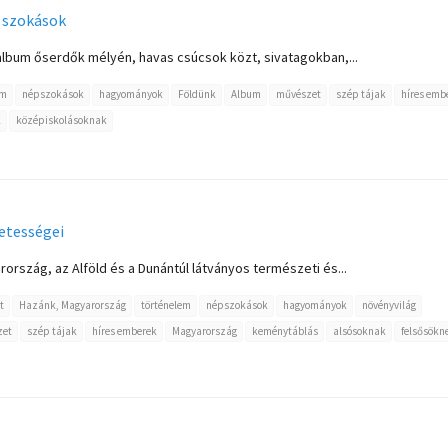
 szokások
 album őserdők mélyén, havas csúcsok közt, sivatagokban,...
em
népszokások
hagyományok
Földünk
Album
művészet
szép tájak
híres emb
k
középiskolásoknak
etességei
rszág, az Alföld és a Dunántúl látványos természeti és...
t
Hazánk, Magyarország
történelem
népszokások
hagyományok
növényvilág
zet
szép tájak
híres emberek
Magyarország
keménytáblás
alsósoknak
felsősökn