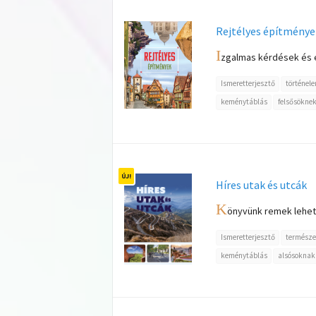
Rejtélyes építménye
I
zgalmas kérdések és é
Ismeretterjesztő
történel
keménytáblás
felsősökne
Híres utak és utcák
K
önyvünk remek lehető
Ismeretterjesztő
természe
keménytáblás
alsósoknak