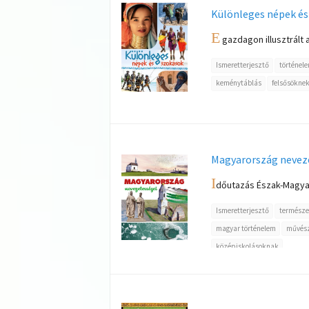
Különleges népek és
E
gazdagon illusztrált
Ismeretterjesztő
történel
keménytáblás
felsősökne
Magyarország nevez
I
dőutazás Észak-Magyaro
Ismeretterjesztő
természe
magyar történelem
művés
középiskolásoknak