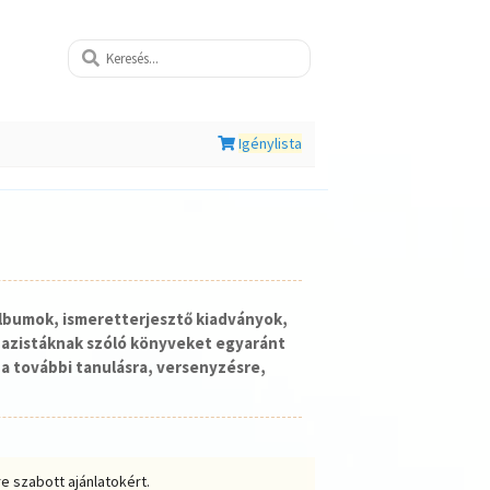
Igénylista
lbumok, ismeretterjesztő kiadványok,
nazistáknak szóló könyveket egyaránt
a további tanulásra, versenyzésre,
e szabott ajánlatokért.