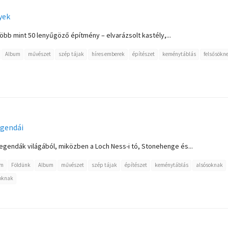
yek
több mint 50 lenyűgöző építmény – elvarázsolt kastély,...
Album
művészet
szép tájak
híres emberek
építészet
keménytáblás
felsősökn
egendái
egendák világából, miközben a Loch Ness-i tó, Stonehenge és...
em
Földünk
Album
művészet
szép tájak
építészet
keménytáblás
alsósoknak
oknak