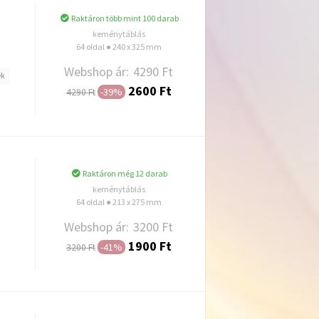
Raktáron több mint 100 darab
keménytáblás
64 oldal ● 240 x 325 mm
Webshop ár:
4290 Ft
ek
2600 Ft
-39%
4290 Ft
Hozzáadás
Raktáron még 12 darab
keménytáblás
64 oldal ● 213 x 275 mm
Webshop ár:
3200 Ft
1900 Ft
-41%
3200 Ft
Hozzáadás