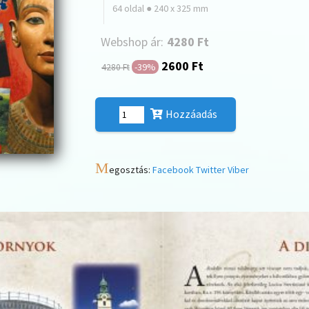
64 oldal ● 240 x 325 mm
Webshop ár:
4280 Ft
2600 Ft
-39%
4280 Ft
Hozzáadás
M
egosztás:
Facebook
Twitter
Viber