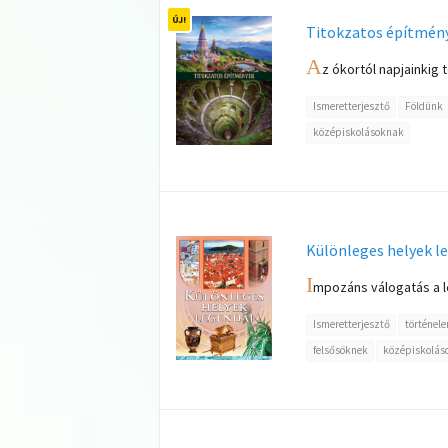
Titokzatos építmén
A
z ókortól napjainkig 
Ismeretterjesztő
Földünk
középiskolásoknak
Különleges helyek l
I
mpozáns válogatás a l
Ismeretterjesztő
történel
felsősöknek
középiskolás