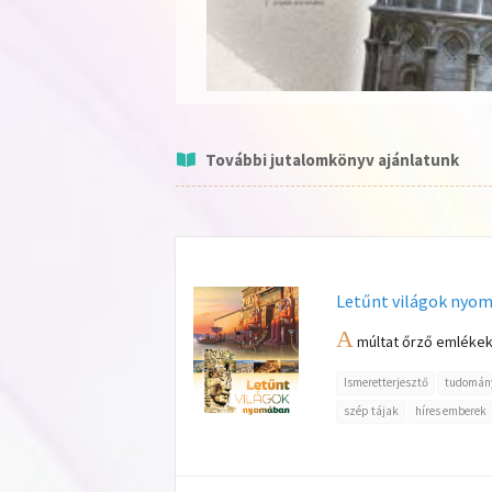
További jutalomkönyv ajánlatunk
Letűnt világok nyo
A
múltat őrző emlékek 
Ismeretterjesztő
tudomán
szép tájak
híres emberek