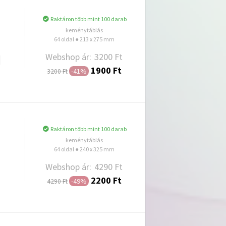
Raktáron több mint 100 darab
keménytáblás
64 oldal ● 213 x 275 mm
Webshop ár:
3200 Ft
1900 Ft
-41%
3200 Ft
Hozzáadás
Raktáron több mint 100 darab
keménytáblás
64 oldal ● 240 x 325 mm
Webshop ár:
4290 Ft
2200 Ft
-49%
4290 Ft
Hozzáadás