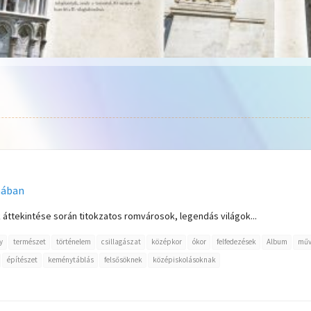
mában
áttekintése során titokzatos romvárosok, legendás világok...
y
természet
történelem
csillagászat
középkor
ókor
felfedezések
Album
műv
építészet
keménytáblás
felsősöknek
középiskolásoknak