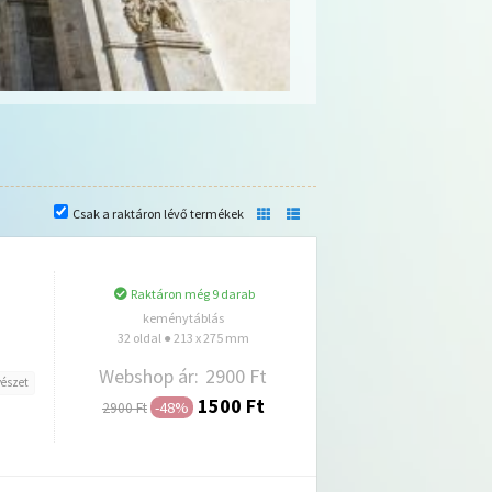
Csak a raktáron lévő termékek
Raktáron még 9 darab
keménytáblás
32 oldal ● 213 x 275 mm
Webshop ár:
2900 Ft
észet
1500 Ft
-48%
2900 Ft
Hozzáadás