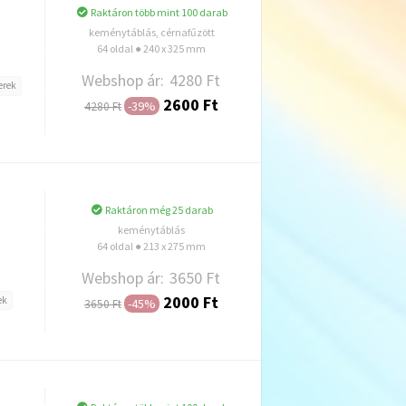
Raktáron több mint 100 darab
keménytáblás, cérnafűzött
64 oldal ● 240 x 325 mm
Webshop ár:
4280 Ft
erek
2600 Ft
-39%
4280 Ft
Hozzáadás
Raktáron még 25 darab
keménytáblás
64 oldal ● 213 x 275 mm
Webshop ár:
3650 Ft
2000 Ft
ek
-45%
3650 Ft
Hozzáadás