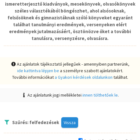
ismeretterjesztő kiadványok, mesekönyvek, olvasókönyvek
széles választékából böngészhet, ahol alsósoknak,
felsősöknek és gimnazistáknak szóló könyveket egyaránt
találhat tanulmányi eredmények, versenyeken elért
eredmények jutalmazásáért, ösztönözve őket a további
tanulásra, versenyzésre, olvasásra.
Az ajánlatok tájékoztató jellegűek - amennyiben partnerünk,
ide kattintva lépjen be
a személyre szabott ajánlatokért.
További információkat
a Gyakori kérdések oldalunkon
találhat.
Az ajánlatunk jogi mellékletei
innen tölthetőek le
.
Szűrés: felfedezések
Vissza