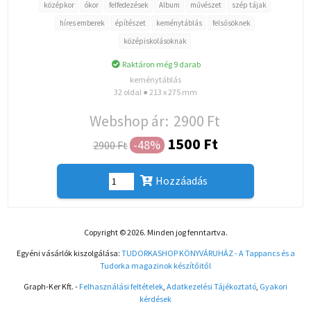
középkor
ókor
felfedezések
Album
művészet
szép tájak
híres emberek
építészet
keménytáblás
felsősöknek
középiskolásoknak
Raktáron még 9 darab
keménytáblás
32 oldal ● 213 x 275 mm
Webshop ár:
2900 Ft
1500 Ft
-48%
2900 Ft
Hozzáadás
Copyright © 2026. Minden jog fenntartva.
Egyéni vásárlók kiszolgálása:
TUDORKASHOP KÖNYVÁRUHÁZ - A Tappancs és a
Tudorka magazinok készítőitől
Graph-Ker Kft. -
Felhasználási feltételek
,
Adatkezelési Tájékoztató
,
Gyakori
kérdések