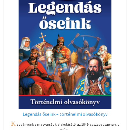
Legendás őseink – történelmi olvasókönyv
K
iadványunk a magyarság kialakulásától az 1848-as szabadságharcig
nyújt...