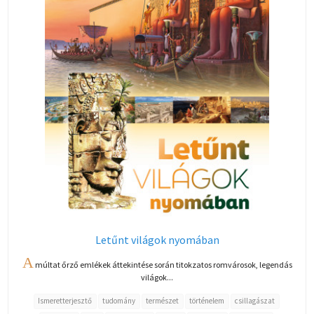
Letűnt világok nyomában
A
múltat őrző emlékek áttekintése során titokzatos romvárosok, legendás
világok...
Ismeretterjesztő
tudomány
természet
történelem
csillagászat