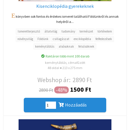
Kisenciklopédia gyerekeknek
E
könyvben sok fontos és érdekes ismeret található Földünkről és annak
helyéről a...
Ismeretterjesztő
állatvilág
tudomány
természet
történelem
növényvilág
Földünk
csillagászat
enciklopédia
felfedezések
keménytáblás
alsósoknak
felsősöknek
Raktáron több mint 100 darab
keménytáblás, cérnafűzött
48 oldal ● 213 x 275 mm
Webshop ár:
2890 Ft
1500 Ft
-48%
2890 Ft
Hozzáadás