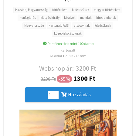
Hazánk, Magyarország
történelem
felfedezések
magyar történelem
honfoglalás
Mátyás király
királyok
mondák
híres emberek
Magyarország
kartonált fedél
alsósoknak
felsősöknek
középiskolásoknak
Raktáron több mint 100 darab
kartonált
64 oldal ● 213 × 275 mm
Webshop ár:
3200 Ft
1300 Ft
-59%
3200 Ft
Hozzáadás