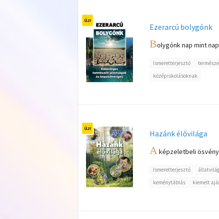
Ezerarcú bolygónk
B
olygónk nap mint nap 
Ismeretterjesztő
természe
középiskolásoknak
Hazánk élővilága
A
képzeletbeli ösvénye
Ismeretterjesztő
állatvilá
keménytáblás
kiemelt ajá