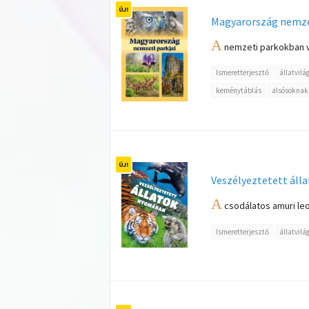
Magyarország nemzet
A
nemzeti parkokban v
Ismeretterjesztő
állatvilá
keménytáblás
alsósoknak
Veszélyeztetett ál
A
csodálatos amuri leop
Ismeretterjesztő
állatvilá