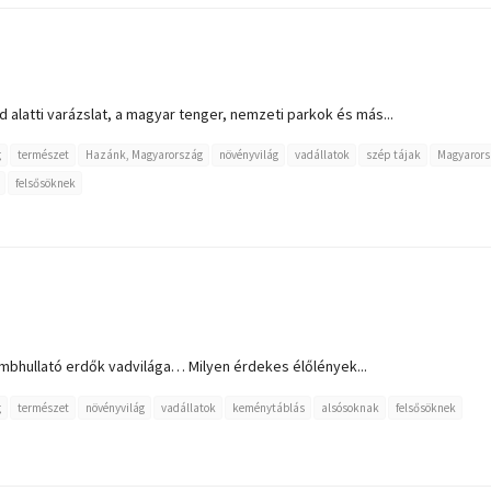
d alatti varázslat, a magyar tenger, nemzeti parkok és más...
g
természet
Hazánk, Magyarország
növényvilág
vadállatok
szép tájak
Magyarors
felsősöknek
ombhullató erdők vadvilága… Milyen érdekes élőlények...
g
természet
növényvilág
vadállatok
keménytáblás
alsósoknak
felsősöknek