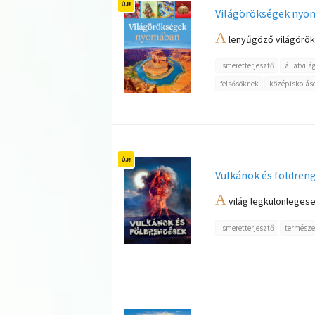
Világörökségek ny
A
lenyűgöző világöröks
Ismeretterjesztő
állatvilá
felsősöknek
középiskolás
Vulkánok és földren
A
világ legkülönlegese
Ismeretterjesztő
természe