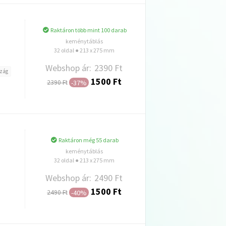
Raktáron több mint 100 darab
keménytáblás
32 oldal ● 213 x 275 mm
Webshop ár:
2390 Ft
zág
1500 Ft
-37%
2390 Ft
Hozzáadás
Raktáron még 55 darab
keménytáblás
32 oldal ● 213 x 275 mm
Webshop ár:
2490 Ft
1500 Ft
-40%
2490 Ft
Hozzáadás