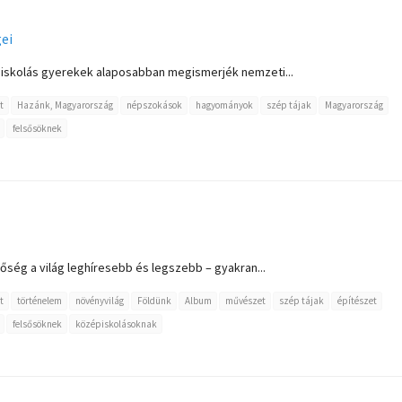
ei
 iskolás gyerekek alaposabban megismerjék nemzeti...
t
Hazánk, Magyarország
népszokások
hagyományok
szép tájak
Magyarország
felsősöknek
ség a világ leghíresebb és legszebb – gyakran...
t
történelem
növényvilág
Földünk
Album
művészet
szép tájak
építészet
felsősöknek
középiskolásoknak