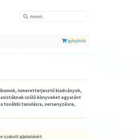
Igénylista
lbumok, ismeretterjesztő kiadványok,
nazistáknak szóló könyveket egyaránt
a további tanulásra, versenyzésre,
e szabott ajánlatokért.