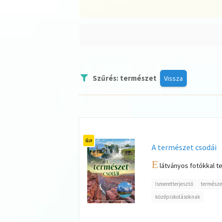
Szűrés: természet
Vissza
A természet csodái
E
látványos fotókkal tel
Ismeretterjesztő
természe
középiskolásoknak