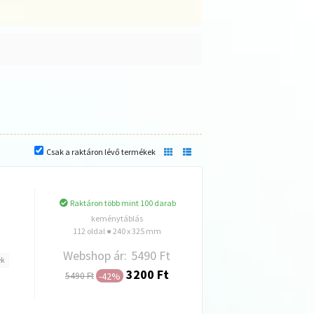
Csak a raktáron lévő termékek
Raktáron több mint 100 darab
keménytáblás
112 oldal ● 240 x 325 mm
Webshop ár:
5490 Ft
ek
3200 Ft
-42%
5490 Ft
Hozzáadás