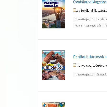
Csodálatos Magyaro
E
z a fotókkal illusztr
Ismeretterjesztő
természe
Album
keménytáblás
f
Ez állati! Harcosok 
E
könyv segítségével o
Ismeretterjesztő
állatvilá