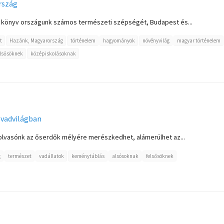
rszág
ált könyv országunk számos természeti szépségét, Budapest és...
t
Hazánk, Magyarország
történelem
hagyományok
növényvilág
magyar történelem
elsősöknek
középiskolásoknak
a vadvilágban
lvasónk az őserdők mélyére merészkedhet, alámerülhet az...
g
természet
vadállatok
keménytáblás
alsósoknak
felsősöknek