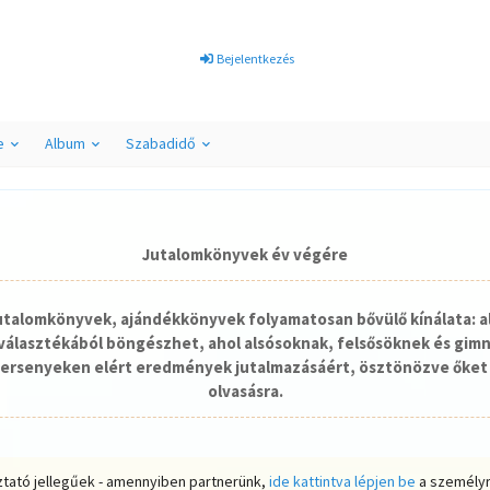
Bejelentkezés
e
Album
Szabadidő
Jutalomkönyvek év végére
jutalomkönyvek, ajándékkönyvek folyamatosan bővülő kínálata: a
álasztékából böngészhet, ahol alsósoknak, felsősöknek és gim
ersenyeken elért eredmények jutalmazásáért, ösztönözve őket 
olvasásra.
ztató jellegűek - amennyiben partnerünk,
ide kattintva lépjen be
a személyr