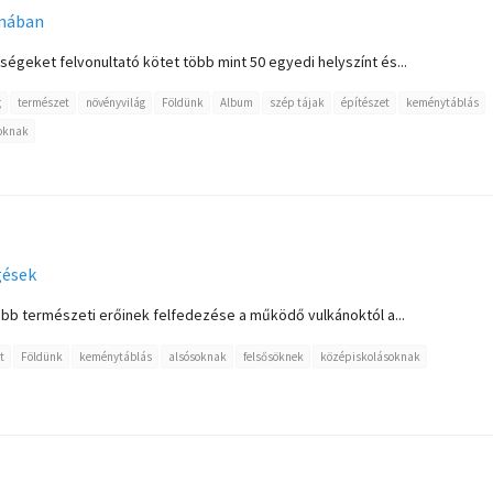
omában
égeket felvonultató kötet több mint 50 egyedi helyszínt és...
g
természet
növényvilág
Földünk
Album
szép tájak
építészet
keménytáblás
oknak
gések
bb természeti erőinek felfedezése a működő vulkánoktól a...
t
Földünk
keménytáblás
alsósoknak
felsősöknek
középiskolásoknak