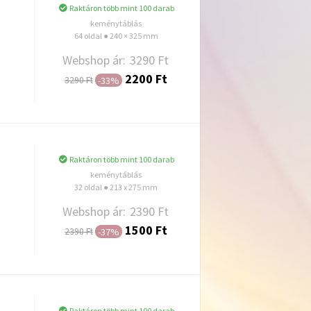
Raktáron több mint 100 darab
keménytáblás
64 oldal ● 240 × 325 mm
Webshop ár:
3290 Ft
2200 Ft
-33%
3290 Ft
Hozzáadás
Raktáron több mint 100 darab
keménytáblás
32 oldal ● 213 x 275 mm
Webshop ár:
2390 Ft
1500 Ft
-37%
2390 Ft
Hozzáadás
Raktáron több mint 100 darab