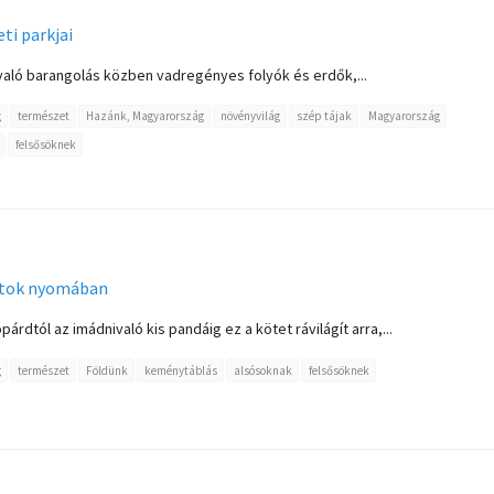
i parkjai
aló barangolás közben vadregényes folyók és erdők,...
g
természet
Hazánk, Magyarország
növényvilág
szép tájak
Magyarország
felsősöknek
latok nyomában
árdtól az imádnivaló kis pandáig ez a kötet rávilágít arra,...
g
természet
Földünk
keménytáblás
alsósoknak
felsősöknek