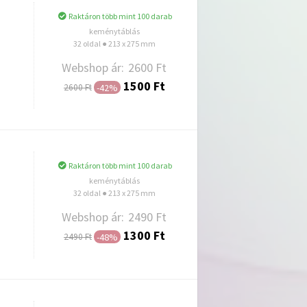
Raktáron több mint 100 darab
keménytáblás
32 oldal ● 213 x 275 mm
Webshop ár:
2600 Ft
1500 Ft
-42%
2600 Ft
Hozzáadás
Raktáron több mint 100 darab
keménytáblás
32 oldal ● 213 x 275 mm
Webshop ár:
2490 Ft
1300 Ft
-48%
2490 Ft
Hozzáadás