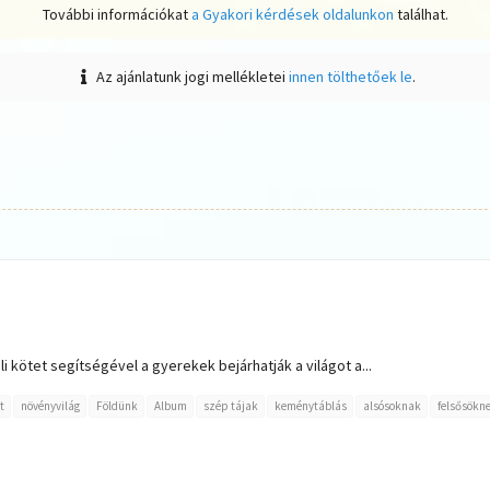
További információkat
a Gyakori kérdések oldalunkon
találhat.
Az ajánlatunk jogi mellékletei
innen tölthetőek le
.
i kötet segítségével a gyerekek bejárhatják a világot a...
t
növényvilág
Földünk
Album
szép tájak
keménytáblás
alsósoknak
felsősökn