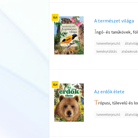
A természet világa
I
ngó- és tanúkövek, föl
Ismeretterjesztő
állatvilá
keménytáblás
alsósoknak
Az erdők élete
T
rópusi, tűlevelű és l
Ismeretterjesztő
állatvilá