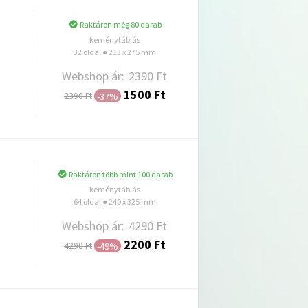
Raktáron még 80 darab
keménytáblás
32 oldal ● 213 x 275 mm
Webshop ár:
2390 Ft
1500 Ft
-37%
2390 Ft
Hozzáadás
Raktáron több mint 100 darab
keménytáblás
64 oldal ● 240 x 325 mm
Webshop ár:
4290 Ft
2200 Ft
-49%
4290 Ft
Hozzáadás