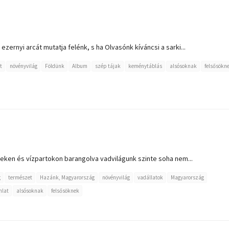
ezernyi arcát mutatja felénk, s ha Olvasónk kíváncsi a sarki...
t
növényvilág
Földünk
Album
szép tájak
keménytáblás
alsósoknak
felsősökn
ken és vízpartokon barangolva vadvilágunk szinte soha nem...
g
természet
Hazánk, Magyarország
növényvilág
vadállatok
Magyarország
nlat
alsósoknak
felsősöknek