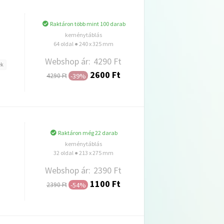
Raktáron több mint 100 darab
keménytáblás
64 oldal ● 240 x 325 mm
Webshop ár:
4290 Ft
ek
2600 Ft
-39%
4290 Ft
Hozzáadás
Raktáron még 22 darab
keménytáblás
32 oldal ● 213 x 275 mm
Webshop ár:
2390 Ft
1100 Ft
-54%
2390 Ft
Hozzáadás