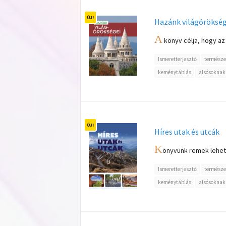
Hazánk világörökség
A
könyv célja, hogy az
Ismeretterjesztő
természe
keménytáblás
alsósoknak
Híres utak és utcák
K
önyvünk remek lehető
Ismeretterjesztő
természe
keménytáblás
alsósoknak