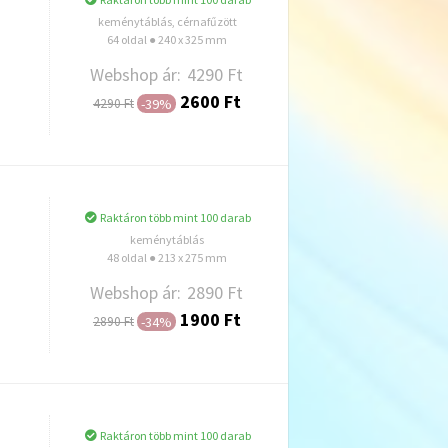
keménytáblás, cérnafűzött
64 oldal ● 240 x 325 mm
Webshop ár:
4290 Ft
2600 Ft
-39%
4290 Ft
Hozzáadás
Raktáron több mint 100 darab
keménytáblás
48 oldal ● 213 x 275 mm
Webshop ár:
2890 Ft
1900 Ft
-34%
2890 Ft
Hozzáadás
Raktáron több mint 100 darab