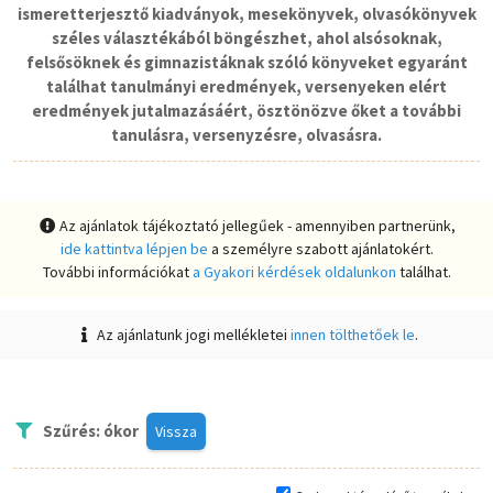
ismeretterjesztő kiadványok, mesekönyvek, olvasókönyvek
széles választékából böngészhet, ahol alsósoknak,
felsősöknek és gimnazistáknak szóló könyveket egyaránt
találhat tanulmányi eredmények, versenyeken elért
eredmények jutalmazásáért, ösztönözve őket a további
tanulásra, versenyzésre, olvasásra.
Az ajánlatok tájékoztató jellegűek - amennyiben partnerünk,
ide kattintva lépjen be
a személyre szabott ajánlatokért.
További információkat
a Gyakori kérdések oldalunkon
találhat.
Az ajánlatunk jogi mellékletei
innen tölthetőek le
.
Szűrés: ókor
Vissza