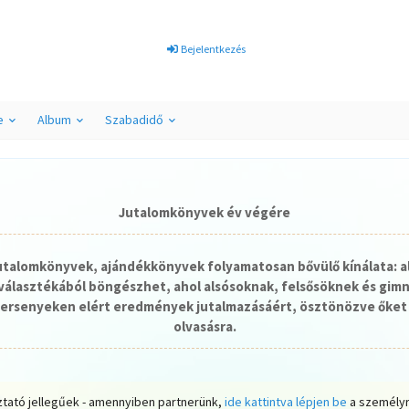
Bejelentkezés
e
Album
Szabadidő
Jutalomkönyvek év végére
jutalomkönyvek, ajándékkönyvek folyamatosan bővülő kínálata: a
álasztékából böngészhet, ahol alsósoknak, felsősöknek és gim
ersenyeken elért eredmények jutalmazásáért, ösztönözve őket 
olvasásra.
ztató jellegűek - amennyiben partnerünk,
ide kattintva lépjen be
a személyr