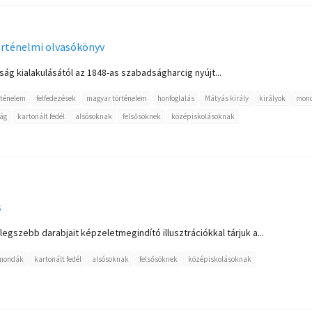
örténelmi olvasókönyv
ág kialakulásától az 1848-as szabadságharcig nyújt...
rténelem
felfedezések
magyar történelem
honfoglalás
Mátyás király
királyok
mon
ág
kartonált fedél
alsósoknak
felsősöknek
középiskolásoknak
s
gszebb darabjait képzeletmegindító illusztrációkkal tárjuk a...
mondák
kartonált fedél
alsósoknak
felsősöknek
középiskolásoknak