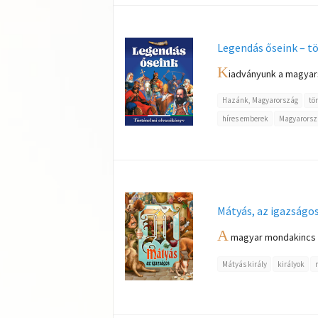
Legendás őseink – t
K
iadványunk a magyars
Hazánk, Magyarország
tö
híres emberek
Magyarorsz
Mátyás, az igazságo
A
magyar mondakincs le
Mátyás király
királyok