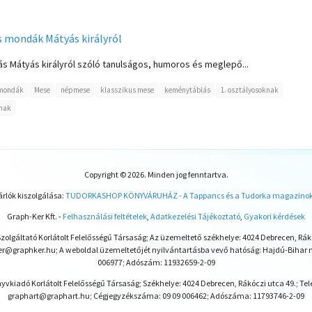
 mondák Mátyás királyról
hás Mátyás királyról szóló tanulságos, humoros és meglepő...
mondák
Mese
népmese
klasszikus mese
keménytáblás
1. osztályosoknak
nak
Copyright © 2026. Minden jog fenntartva.
rlók kiszolgálása:
TUDORKASHOP KÖNYVÁRUHÁZ - A Tappancs és a Tudorka magazinok k
Graph-Ker Kft. -
Felhasználási feltételek
,
Adatkezelési Tájékoztató
,
Gyakori kérdések
lgáltató Korlátolt Felelősségű Társaság; Az üzemeltető székhelye: 4024 Debrecen, Rákó
ker@graphker.hu; A weboldal üzemeltetőjét nyilvántartásba vevő hatóság: Hajdú-Bihar 
006977; Adószám: 11932659-2-09
yvkiadó Korlátolt Felelősségű Társaság; Székhelye: 4024 Debrecen, Rákóczi utca 49.; Tele
graphart@graphart.hu; Cégjegyzékszáma: 09 09 006462; Adószáma: 11793746-2-09