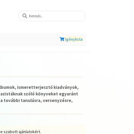
Igénylista
lbumok, ismeretterjesztő kiadványok,
nazistáknak szóló könyveket egyaránt
a további tanulásra, versenyzésre,
e szabott ajánlatokért.