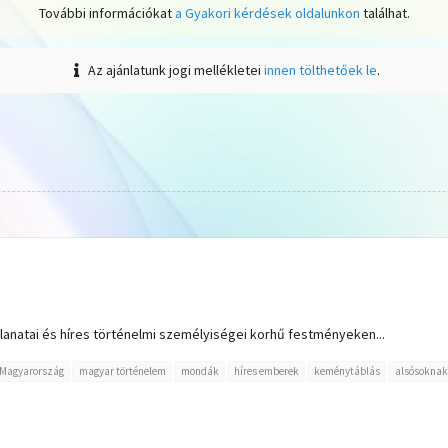
További információkat
a Gyakori kérdések oldalunkon
találhat.
Az ajánlatunk jogi mellékletei
innen tölthetőek le
.
lanatai és híres történelmi személyiségei korhű festményeken...
Magyarország
magyar történelem
mondák
híres emberek
keménytáblás
alsósoknak