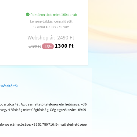
Raktáron több mint 100 darab
keménytáblás, cérnafűzött
32 oldal ● 213 x 275 mm
Webshop ár:
2490 Ft
1300 Ft
-48%
2490 Ft
Hozzáadás
észítőitől
czi utca 49.; Az üzemeltető telefonos elérhetősége: +36
megyei Bíróság mint Cégbíróság; Cégjegyzékszám: 09 09
fonos elérhetősége: +36 52 780 716; E-mail elérhetősége: