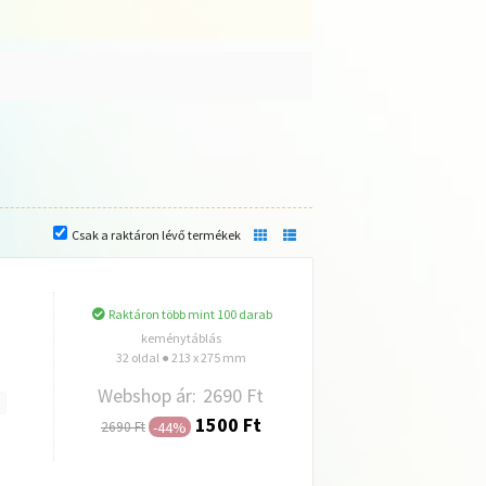
Csak a raktáron lévő termékek
Raktáron több mint 100 darab
keménytáblás
32 oldal ● 213 x 275 mm
Webshop ár:
2690 Ft
1500 Ft
-44%
2690 Ft
Hozzáadás