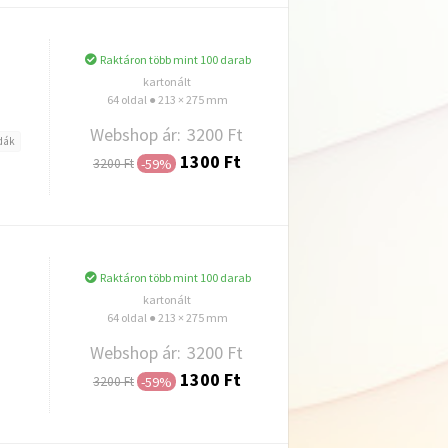
Raktáron több mint 100 darab
kartonált
64 oldal ● 213 × 275 mm
Webshop ár:
3200 Ft
dák
1300 Ft
-59%
3200 Ft
Hozzáadás
Raktáron több mint 100 darab
kartonált
64 oldal ● 213 × 275 mm
Webshop ár:
3200 Ft
1300 Ft
-59%
3200 Ft
Hozzáadás