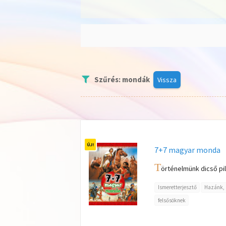
Szűrés: mondák
Vissza
7+7 magyar monda
T
örténelmünk dicső pil
Ismeretterjesztő
Hazánk, 
felsősöknek