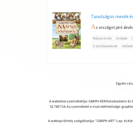
Tanulságos mesék és
A
z országot járó álru
Mátyás király
királyok
2. osztályosoknak
alsósok
Egyéni vásá
A weboldal üzemeltetője: GRAPH-KER Kereskedelmi és Szo
52 780 716; Az üzemeltető e-mail elérhetősége: graph
A weblap tárhely szolgáltatója: "GRAPH-ART" Lap- és Kön