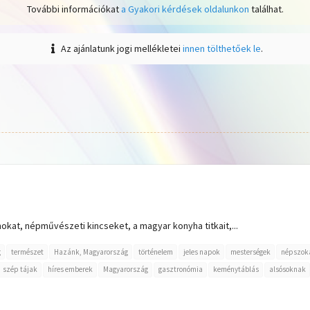
További információkat
a Gyakori kérdések oldalunkon
találhat.
Az ajánlatunk jogi mellékletei
innen tölthetőek le
.
kat, népművészeti kincseket, a magyar konyha titkait,...
g
természet
Hazánk, Magyarország
történelem
jeles napok
mesterségek
népszok
szép tájak
híres emberek
Magyarország
gasztronómia
keménytáblás
alsósoknak