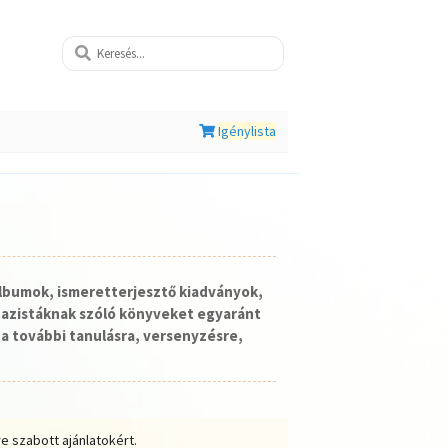
Igénylista
lbumok, ismeretterjesztő kiadványok,
nazistáknak szóló könyveket egyaránt
a további tanulásra, versenyzésre,
e szabott ajánlatokért.