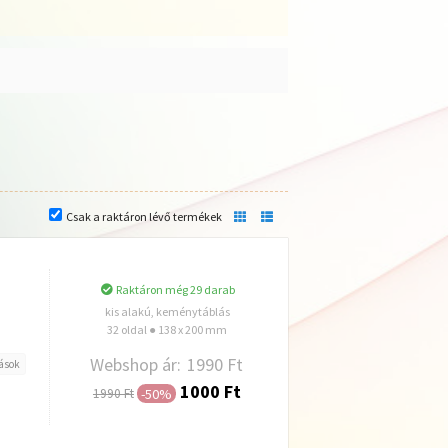
Csak a raktáron lévő termékek
Raktáron még 29 darab
kis alakú, keménytáblás
32 oldal ● 138 x 200 mm
Webshop ár:
1990 Ft
ások
1000 Ft
-50%
1990 Ft
Hozzáadás