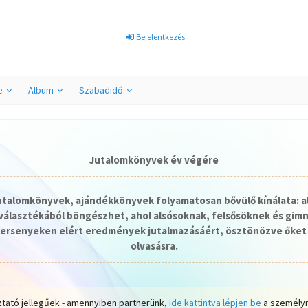
Bejelentkezés
e
Album
Szabadidő
Jutalomkönyvek év végére
jutalomkönyvek, ajándékkönyvek folyamatosan bővülő kínálata: a
álasztékából böngészhet, ahol alsósoknak, felsősöknek és gim
ersenyeken elért eredmények jutalmazásáért, ösztönözve őket 
olvasásra.
ztató jellegűek - amennyiben partnerünk,
ide kattintva lépjen be
a személyr