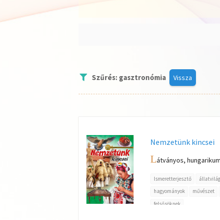
Szűrés: gasztronómia
Vissza
Nemzetünk kincsei
L
átványos, hungarikumo
Ismeretterjesztő
állatvilá
hagyományok
művészet
felsősöknek