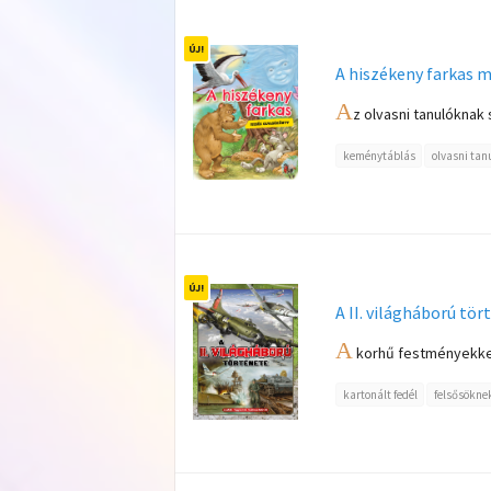
A hiszékeny farkas 
A
z olvasni tanulóknak 
keménytáblás
olvasni tan
A II. világháború tör
A
korhű festményekkel, 
kartonált fedél
felsősökne