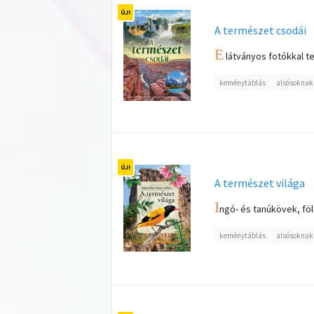
A természet csodái
E
látványos fotókkal tel
keménytáblás
alsósoknak
A természet világa
I
ngó- és tanúkövek, föl
keménytáblás
alsósoknak