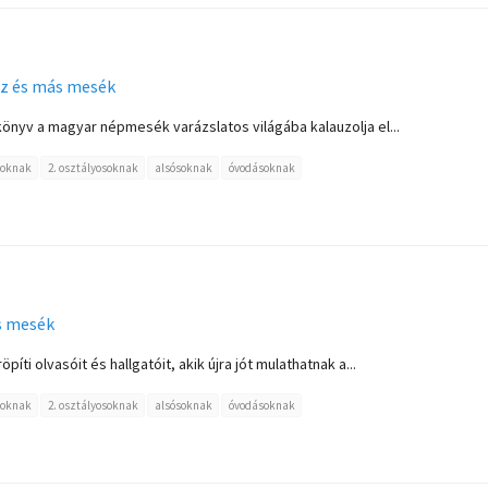
sz és más mesék
könyv a magyar népmesék varázslatos világába kalauzolja el...
soknak
2. osztályosoknak
alsósoknak
óvodásoknak
s mesék
íti olvasóit és hallgatóit, akik újra jót mulathatnak a...
soknak
2. osztályosoknak
alsósoknak
óvodásoknak