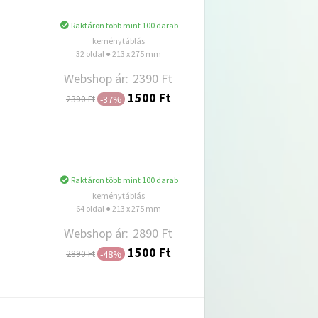
Raktáron több mint 100 darab
keménytáblás
32 oldal ● 213 x 275 mm
Webshop ár:
2390 Ft
1500 Ft
-37%
2390 Ft
Hozzáadás
Raktáron több mint 100 darab
keménytáblás
64 oldal ● 213 x 275 mm
Webshop ár:
2890 Ft
1500 Ft
-48%
2890 Ft
Hozzáadás