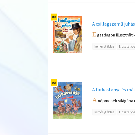
A csillagszemű juhá
E
gazdagon illusztrált 
keménytáblás
1. osztályo
A farkastanya és má
A
népmesék világába röp
keménytáblás
1. osztályo