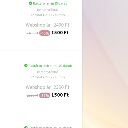
Raktáron még 55 darab
keménytáblás
32 oldal ● 213 x 275 mm
Webshop ár:
2490 Ft
1500 Ft
-40%
2490 Ft
Hozzáadás
Raktáron több mint 100 darab
keménytáblás
32 oldal ● 213 x 275 mm
Webshop ár:
2390 Ft
1500 Ft
-37%
2390 Ft
Hozzáadás
Raktáron több mint 100 darab