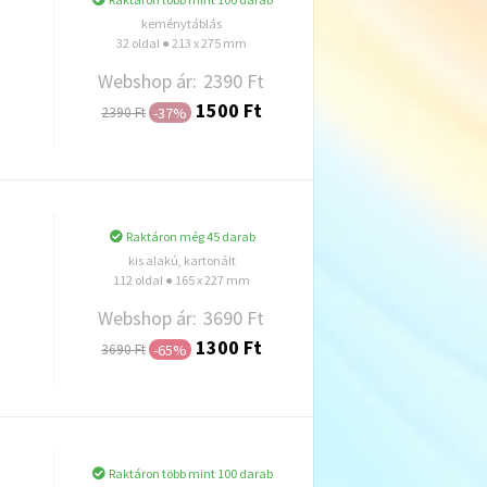
keménytáblás
32 oldal ● 213 x 275 mm
Webshop ár:
2390 Ft
1500 Ft
-37%
2390 Ft
Hozzáadás
Raktáron még 45 darab
kis alakú, kartonált
112 oldal ● 165 x 227 mm
Webshop ár:
3690 Ft
1300 Ft
-65%
3690 Ft
Hozzáadás
Raktáron több mint 100 darab