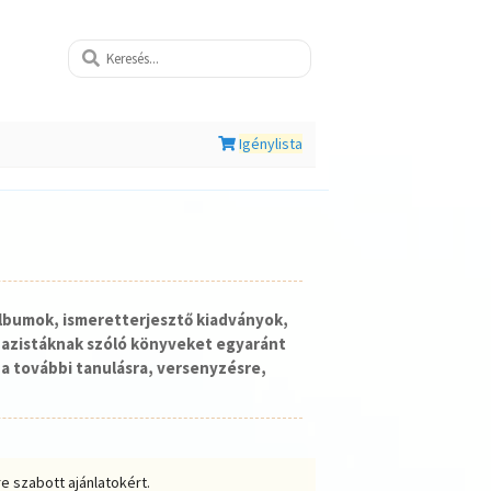
Igénylista
lbumok, ismeretterjesztő kiadványok,
nazistáknak szóló könyveket egyaránt
a további tanulásra, versenyzésre,
e szabott ajánlatokért.