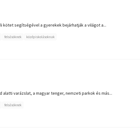
i kötet segítségével a gyerekek bejárhatják a világot a...
felsősöknek
középiskolásoknak
d alatti varázslat, a magyar tenger, nemzeti parkok és más...
felsősöknek