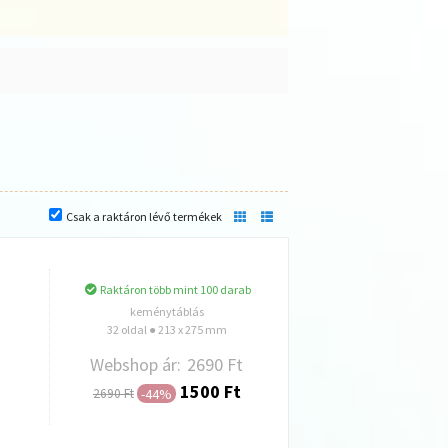
Csak a raktáron lévő termékek
Raktáron több mint 100 darab
keménytáblás
32 oldal ● 213 x 275 mm
Webshop ár:
2690 Ft
1500 Ft
-44%
2690 Ft
Hozzáadás