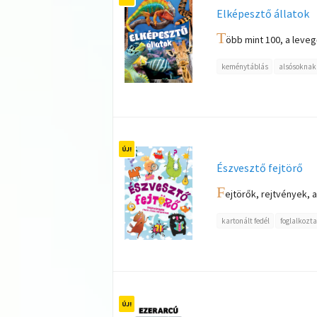
Elképesztő állatok
T
öbb mint 100, a leveg
keménytáblás
alsósoknak
Észvesztő fejtörő
F
ejtörők, rejtvények,
kartonált fedél
foglalkozta