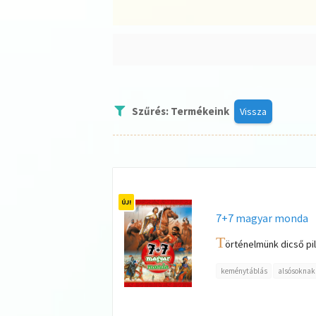
Szűrés: Termékeink
Vissza
7+7 magyar monda
T
örténelmünk dicső pil
keménytáblás
alsósoknak