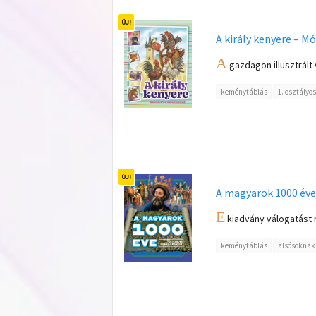
A király kenyere – M
A
gazdagon illusztrált 
keménytáblás
1. osztályo
A magyarok 1000 éve
E
kiadvány válogatást n
keménytáblás
alsósoknak