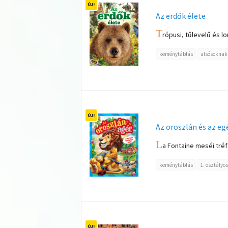
Az erdők élete
T
rópusi, tűlevelű és l
keménytáblás
alsósoknak
Az oroszlán és az eg
L
a Fontaine meséi tréf
keménytáblás
1. osztályo