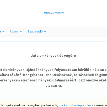
Bejelentkezés
e
Album
Szabadidő
Jutalomkönyvek év végére
jutalomkönyvek, ajándékkönyvek folyamatosan bővülő kínálata: a
álasztékából böngészhet, ahol alsósoknak, felsősöknek és gim
ersenyeken elért eredmények jutalmazásáért, ösztönözve őket 
olvasásra.
ztató jellegűek - amennyiben partnerünk,
ide kattintva lépjen be
a személyr