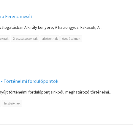
óra Ferenc meséi
válogatásban A király kenyere, A hatrongyosi kakasok, A...
soknak
2. osztályosoknak
alsósoknak
óvodásoknak
 - Történelmi fordulópontok
yújt történelmi fordulópontjainkból, meghatározó történelmi...
felsősöknek