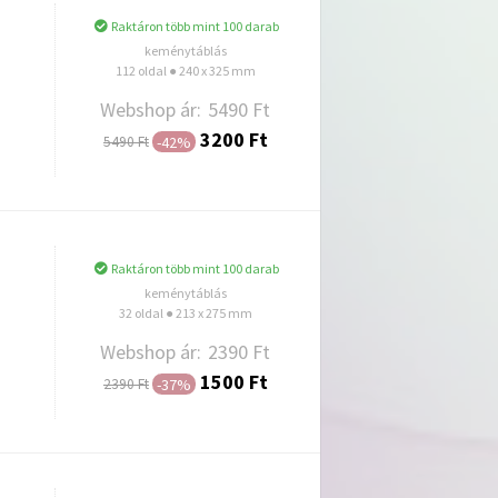
Raktáron több mint 100 darab
keménytáblás
112 oldal ● 240 x 325 mm
Webshop ár:
5490 Ft
3200 Ft
-42%
5490 Ft
Hozzáadás
Raktáron több mint 100 darab
keménytáblás
32 oldal ● 213 x 275 mm
Webshop ár:
2390 Ft
1500 Ft
-37%
2390 Ft
Hozzáadás