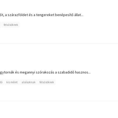
őt, a szárazföldet és a tengereket benépesítő állat...
felsősöknek
 agytornák és megannyi szórakozás a szabadidő hasznos...
tó
kis méret
alsósoknak
felsősöknek