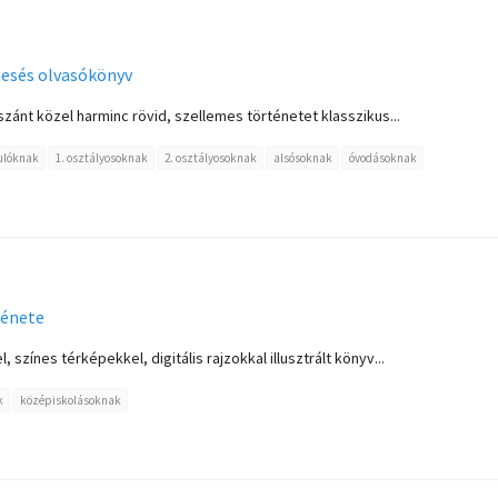
mesés olvasókönyv
szánt közel harminc rövid, szellemes történetet klasszikus...
ulóknak
1. osztályosoknak
2. osztályosoknak
alsósoknak
óvodásoknak
ténete
színes térképekkel, digitális rajzokkal illusztrált könyv...
k
középiskolásoknak