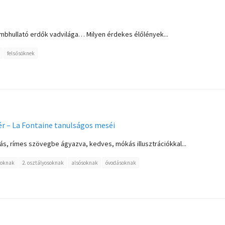
ombhullató erdők vadvilága… Milyen érdekes élőlények...
felsősöknek
ér – La Fontaine tanulságos meséi
ás, rímes szövegbe ágyazva, kedves, mókás illusztrációkkal...
soknak
2. osztályosoknak
alsósoknak
óvodásoknak