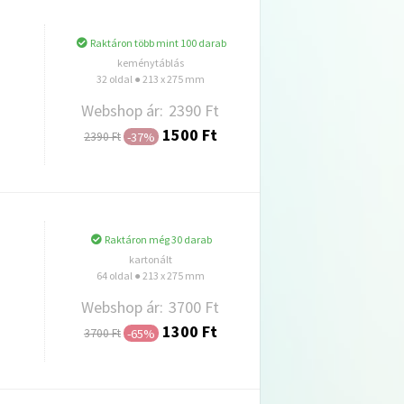
Raktáron több mint 100 darab
keménytáblás
32 oldal ● 213 x 275 mm
Webshop ár:
2390 Ft
1500 Ft
-37%
2390 Ft
Hozzáadás
Raktáron még 30 darab
kartonált
64 oldal ● 213 x 275 mm
Webshop ár:
3700 Ft
1300 Ft
-65%
3700 Ft
Hozzáadás