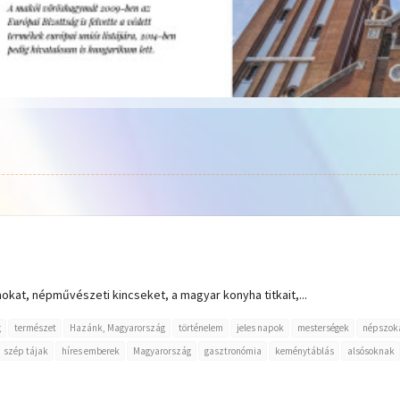
kat, népművészeti kincseket, a magyar konyha titkait,...
g
természet
Hazánk, Magyarország
történelem
jeles napok
mesterségek
népszok
szép tájak
híres emberek
Magyarország
gasztronómia
keménytáblás
alsósoknak