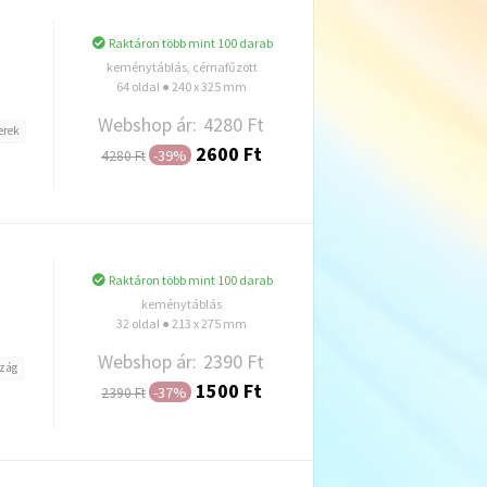
Raktáron több mint 100 darab
keménytáblás, cérnafűzött
64 oldal ● 240 x 325 mm
Webshop ár:
4280 Ft
erek
2600 Ft
-39%
4280 Ft
Hozzáadás
Raktáron több mint 100 darab
keménytáblás
32 oldal ● 213 x 275 mm
Webshop ár:
2390 Ft
zág
1500 Ft
-37%
2390 Ft
Hozzáadás