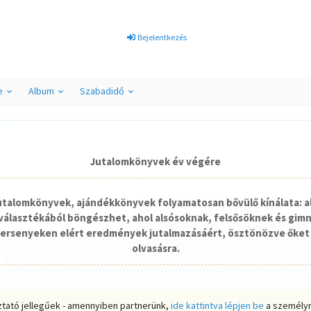
Bejelentkezés
e
Album
Szabadidő
Jutalomkönyvek év végére
jutalomkönyvek, ajándékkönyvek folyamatosan bővülő kínálata: a
álasztékából böngészhet, ahol alsósoknak, felsősöknek és gim
ersenyeken elért eredmények jutalmazásáért, ösztönözve őket 
olvasásra.
ztató jellegűek - amennyiben partnerünk,
ide kattintva lépjen be
a személyr