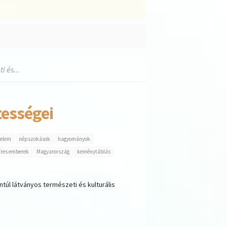
 és...
ességei
nelem
népszokások
hagyományok
íres emberek
Magyarország
keménytáblás
túl látványos természeti és kulturális