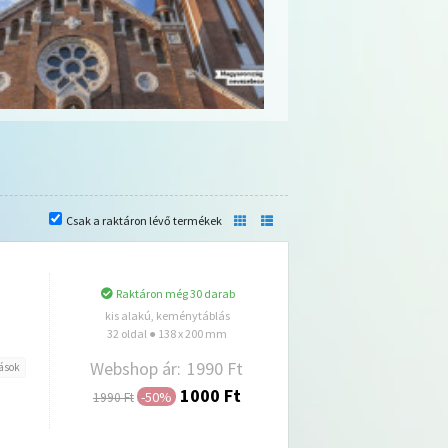
Csak a raktáron lévő termékek
Raktáron még 30 darab
kis alakú, keménytáblás
32 oldal ● 138 x 200 mm
Webshop ár:
1990 Ft
ások
1000 Ft
-50%
1990 Ft
Hozzáadás