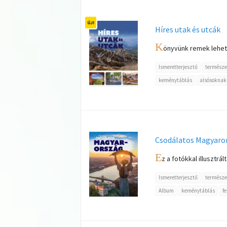
Híres utak és utcák
K
önyvünk remek lehető
Ismeretterjesztő
természe
keménytáblás
alsósoknak
Csodálatos Magyaro
E
z a fotókkal illusztr
Ismeretterjesztő
természe
Album
keménytáblás
f