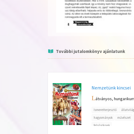
További jutalomkönyv ajánlatunk
Nemzetünk kincsei
L
átványos, hungarikumo
Ismeretterjesztő
állatvilá
hagyományok
művészet
felsősöknek