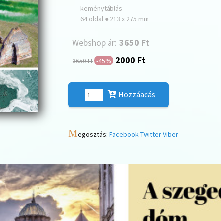
keménytáblás
64 oldal ● 213 x 275 mm
Webshop ár:
3650 Ft
2000 Ft
-45%
3650 Ft
Hozzáadás
M
egosztás:
Facebook
Twitter
Viber