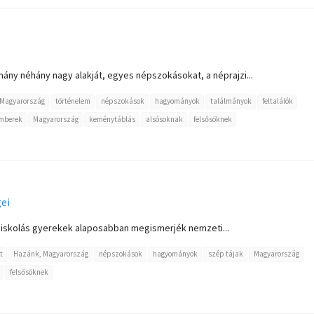
ny néhány nagy alakját, egyes népszokásokat, a néprajzi...
Magyarország
történelem
népszokások
hagyományok
találmányok
feltalálók
emberek
Magyarország
keménytáblás
alsósoknak
felsősöknek
ei
 iskolás gyerekek alaposabban megismerjék nemzeti...
t
Hazánk, Magyarország
népszokások
hagyományok
szép tájak
Magyarország
felsősöknek