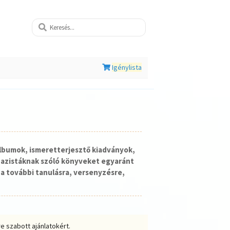
Igénylista
lbumok, ismeretterjesztő kiadványok,
nazistáknak szóló könyveket egyaránt
a további tanulásra, versenyzésre,
e szabott ajánlatokért.