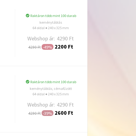
Raktáron több mint 100 darab
keménytáblás
64 oldal ● 240 x 325 mm
Webshop ár:
4290 Ft
2200 Ft
-49%
4290 Ft
Hozzáadás
Raktáron több mint 100 darab
keménytáblás, cérnafűzött
64 oldal ● 240 x 325 mm
Webshop ár:
4290 Ft
2600 Ft
-39%
4290 Ft
Hozzáadás