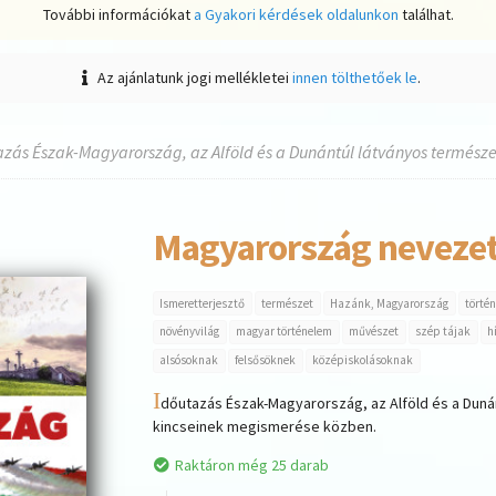
További információkat
a Gyakori kérdések oldalunkon
találhat.
Az ajánlatunk jogi mellékletei
innen tölthetőek le
.
azás Észak-Magyarország, az Alföld és a Dunántúl látványos természeti
Magyarország nevezet
Ismeretterjesztő
természet
Hazánk, Magyarország
törté
növényvilág
magyar történelem
művészet
szép tájak
h
alsósoknak
felsősöknek
középiskolásoknak
I
dőutazás Észak-Magyarország, az Alföld és a Dunán
kincseinek megismerése közben.
Raktáron még 25 darab