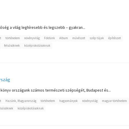
ség a világ leghíresebb és legszebb – gyakran...
t
történelem
növényvilág
Földünk
Album
művészet
szép tájak
építészet
felsősöknek
középiskolásoknak
rszág
ált könyv országunk számos természeti szépségét, Budapest és...
t
Hazánk, Magyarország
történelem
hagyományok
növényvilág
magyar történelem
elsősöknek
középiskolásoknak