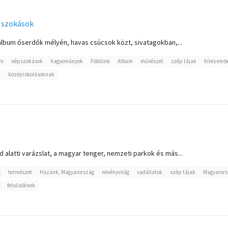
 szokások
 album őserdők mélyén, havas csúcsok közt, sivatagokban,...
em
népszokások
hagyományok
Földünk
Album
művészet
szép tájak
híres emb
k
középiskolásoknak
d alatti varázslat, a magyar tenger, nemzeti parkok és más...
g
természet
Hazánk, Magyarország
növényvilág
vadállatok
szép tájak
Magyarors
felsősöknek