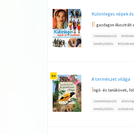
Különleges népek és
E
gazdagon illusztrált
Ismeretterjesztő
történel
keménytáblás
felsősökne
A természet világa
I
ngó- és tanúkövek, föl
Ismeretterjesztő
állatvilá
keménytáblás
alsósoknak