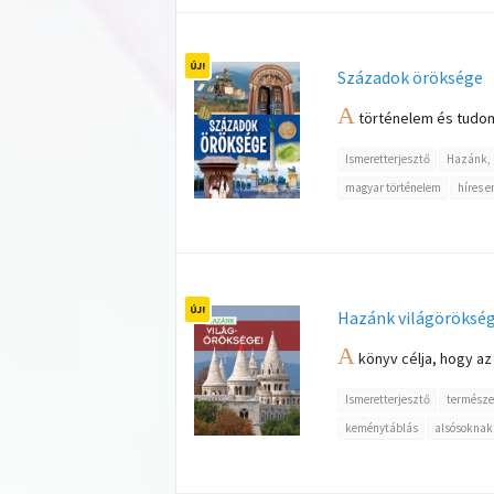
Századok öröksége
A
történelem és tudomá
Ismeretterjesztő
Hazánk, 
magyar történelem
híres 
Hazánk világörökség
A
könyv célja, hogy az
Ismeretterjesztő
természe
keménytáblás
alsósoknak