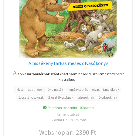
A hiszékeny farkas mesés olvasókönyv
A
z olvasni tanulóknak szánt közel harminc rövid, szellemes történetet
klasszikus...
Mese
állatmese
rövid mesék
keménytáblás
olvasni tanulóknak
1. osztályosoknak
2. osztályosoknak
alsósoknak
óvodásoknak
Raktáron több mint 100 darab
keménytáblás
32 oldal ● 213 x 275 mm
Webshop ár:
2390 Ft