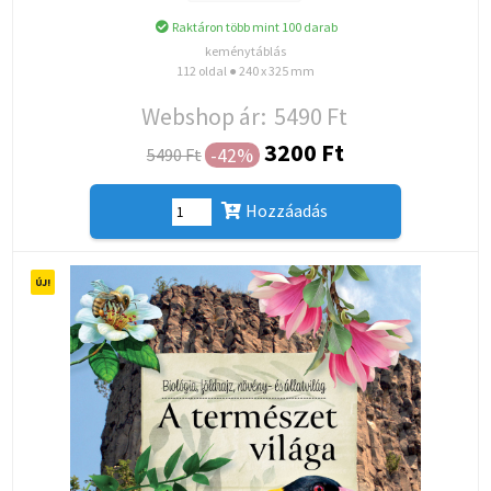
Raktáron több mint 100 darab
keménytáblás
112 oldal ● 240 x 325 mm
Webshop ár:
5490 Ft
3200 Ft
-42%
5490 Ft
Hozzáadás