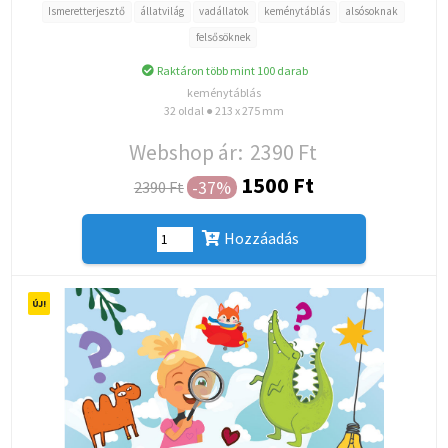
Ismeretterjesztő
állatvilág
vadállatok
keménytáblás
alsósoknak
felsősöknek
Raktáron több mint 100 darab
keménytáblás
32 oldal ● 213 x 275 mm
Webshop ár:
2390 Ft
1500 Ft
-37%
2390 Ft
Hozzáadás