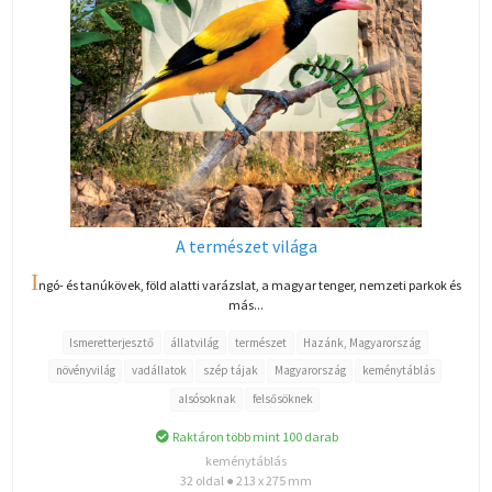
A természet világa
I
ngó- és tanúkövek, föld alatti varázslat, a magyar tenger, nemzeti parkok és
más...
Ismeretterjesztő
állatvilág
természet
Hazánk, Magyarország
növényvilág
vadállatok
szép tájak
Magyarország
keménytáblás
alsósoknak
felsősöknek
Raktáron több mint 100 darab
keménytáblás
32 oldal ● 213 x 275 mm