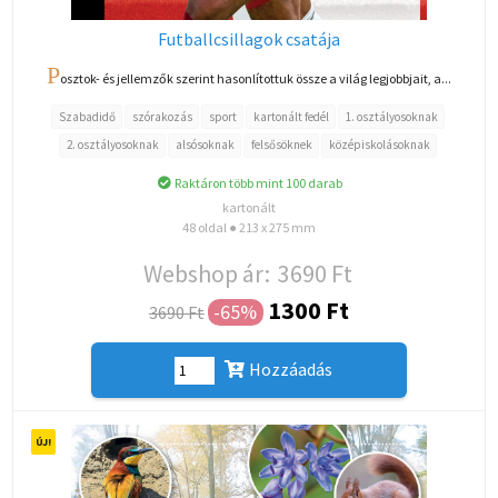
Futballcsillagok csatája
P
osztok- és jellemzők szerint hasonlítottuk össze a világ legjobbjait, a...
Szabadidő
szórakozás
sport
kartonált fedél
1. osztályosoknak
2. osztályosoknak
alsósoknak
felsősöknek
középiskolásoknak
Raktáron több mint 100 darab
kartonált
48 oldal ● 213 x 275 mm
Webshop ár:
3690 Ft
1300 Ft
-65%
3690 Ft
Hozzáadás