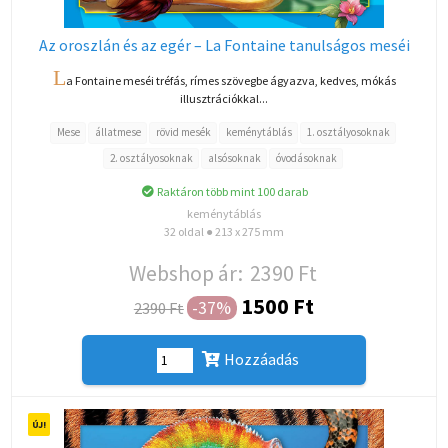
Az oroszlán és az egér – La Fontaine tanulságos meséi
L
a Fontaine meséi tréfás, rímes szövegbe ágyazva, kedves, mókás
illusztrációkkal...
Mese
állatmese
rövid mesék
keménytáblás
1. osztályosoknak
2. osztályosoknak
alsósoknak
óvodásoknak
Raktáron több mint 100 darab
keménytáblás
32 oldal ● 213 x 275 mm
Webshop ár:
2390 Ft
1500 Ft
-37%
2390 Ft
Hozzáadás