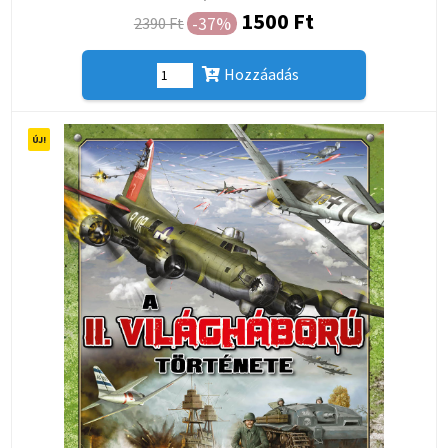
1500 Ft
-37%
2390 Ft
Hozzáadás