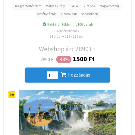
magyar történelem
Mátyás király
1848-49
királyok
Magyarország
keménytáblás
alsósoknak
felsősöknek
Raktáron több mint 100 darab
keménytáblás
64 oldal ● 213 x 275 mm
Webshop ár:
2890 Ft
1500 Ft
-48%
2890 Ft
Hozzáadás