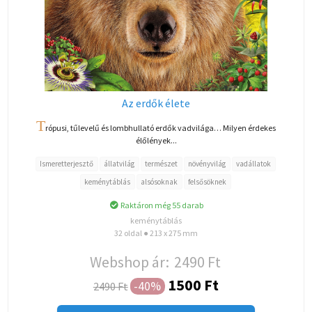
Az erdők élete
T
rópusi, tűlevelű és lombhullató erdők vadvilága… Milyen érdekes
élőlények...
Ismeretterjesztő
állatvilág
természet
növényvilág
vadállatok
keménytáblás
alsósoknak
felsősöknek
Raktáron még 55 darab
keménytáblás
32 oldal ● 213 x 275 mm
Webshop ár:
2490 Ft
1500 Ft
-40%
2490 Ft