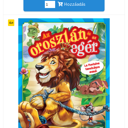
Hozzáadás