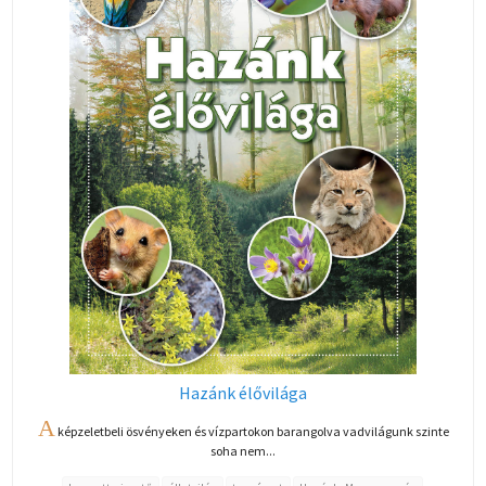
Hazánk élővilága
A
képzeletbeli ösvényeken és vízpartokon barangolva vadvilágunk szinte
soha nem...