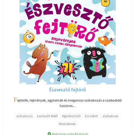
Észvesztő fejtörő
F
ejtörők, rejtvények, agytornák és megannyi szórakozás a szabadidő
hasznos...
szórakozás
kartonált fedél
foglalkoztató
kis méret
alsósoknak
felsősöknek
Raktáron még 45 darab