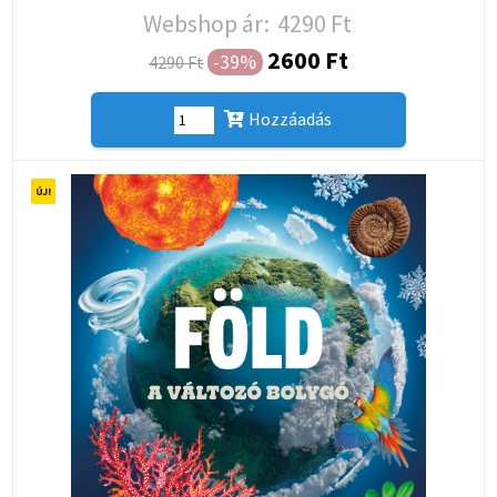
Webshop ár:
4290 Ft
2600 Ft
-39%
4290 Ft
Hozzáadás