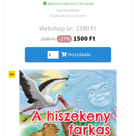
Raktáron több mint 100 darab
keménytáblás
32 oldal ● 213 x 275 mm
Webshop ár:
2390 Ft
1500 Ft
-37%
2390 Ft
Hozzáadás