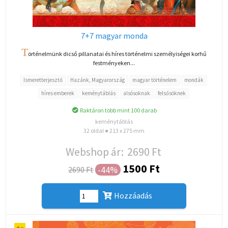
7+7 magyar monda
T
örténelmünk dicső pillanatai és híres történelmi személyiségei korhű
festményeken...
Ismeretterjesztő
Hazánk, Magyarország
magyar történelem
mondák
híres emberek
keménytáblás
alsósoknak
felsősöknek
Raktáron több mint 100 darab
keménytáblás
32 oldal ● 213 x 275 mm
Webshop ár:
2690 Ft
1500 Ft
-44%
2690 Ft
Hozzáadás