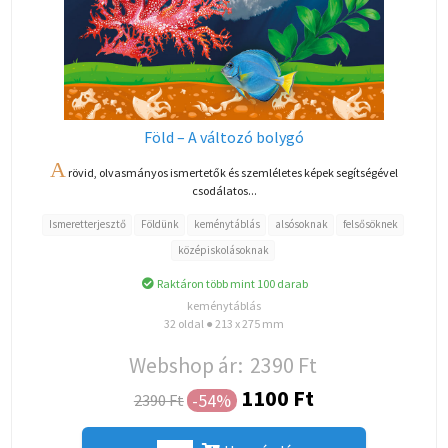
Föld – A változó bolygó
A
rövid, olvasmányos ismertetők és szemléletes képek segítségével
csodálatos...
Ismeretterjesztő
Földünk
keménytáblás
alsósoknak
felsősöknek
középiskolásoknak
Raktáron több mint 100 darab
keménytáblás
32 oldal ● 213 x 275 mm
Webshop ár:
2390 Ft
1100 Ft
-54%
2390 Ft