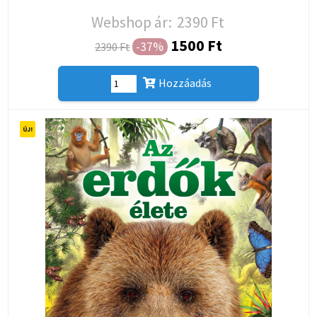
Webshop ár:
2390 Ft
1500 Ft
-37%
2390 Ft
Hozzáadás