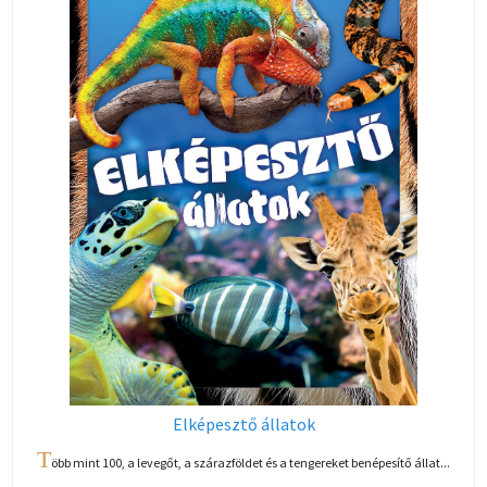
Elképesztő állatok
T
öbb mint 100, a levegőt, a szárazföldet és a tengereket benépesítő állat...