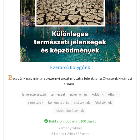
Ezerarcú bolygónk
B
olygónk nap mint nap ezernyi arcát mutatja felénk, s ha Olvasónk kíváncsi
a sarki...
Ismeretterjesztő
természet
növényvilág
Földünk
Album
szép tájak
keménytáblás
alsósoknak
felsősöknek
középiskolásoknak
Raktáron több mint 100 darab
keménytáblás
64 oldal ● 240 x 325 mm