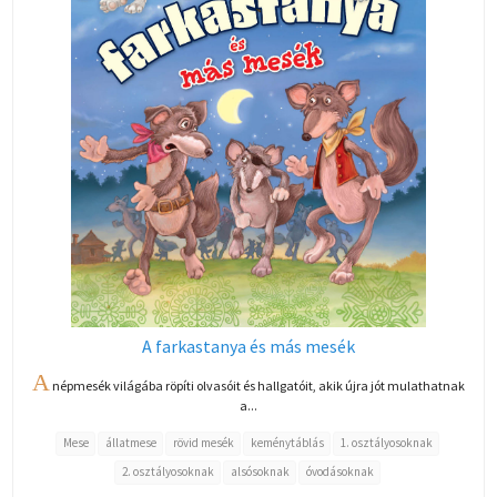
A farkastanya és más mesék
A
népmesék világába röpíti olvasóit és hallgatóit, akik újra jót mulathatnak
a...
Mese
állatmese
rövid mesék
keménytáblás
1. osztályosoknak
2. osztályosoknak
alsósoknak
óvodásoknak