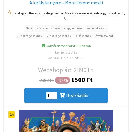
A király kenyere – Móra Ferenc meséi
A
gazdagon illusztrált válogatásban A király kenyere, A hatrongyosi kakasok,
A...
Mese
klasszikus mese
magyar mese
keménytáblás
1. osztályosoknak
2. osztályosoknak
alsósoknak
óvodásoknak
Raktáron több mint 100 darab
keménytáblás
32 oldal ● 213 x 275 mm
Webshop ár:
2390 Ft
1500 Ft
-37%
2390 Ft
Hozzáadás