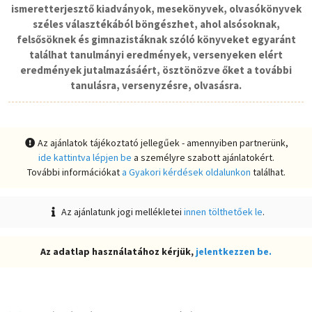
ismeretterjesztő kiadványok, mesekönyvek, olvasókönyvek
széles választékából böngészhet, ahol alsósoknak,
felsősöknek és gimnazistáknak szóló könyveket egyaránt
találhat tanulmányi eredmények, versenyeken elért
eredmények jutalmazásáért, ösztönözve őket a további
tanulásra, versenyzésre, olvasásra.
Az ajánlatok tájékoztató jellegűek - amennyiben partnerünk,
ide kattintva lépjen be
a személyre szabott ajánlatokért.
További információkat
a Gyakori kérdések oldalunkon
találhat.
Az ajánlatunk jogi mellékletei
innen tölthetőek le
.
Az adatlap használatához kérjük,
jelentkezzen be.