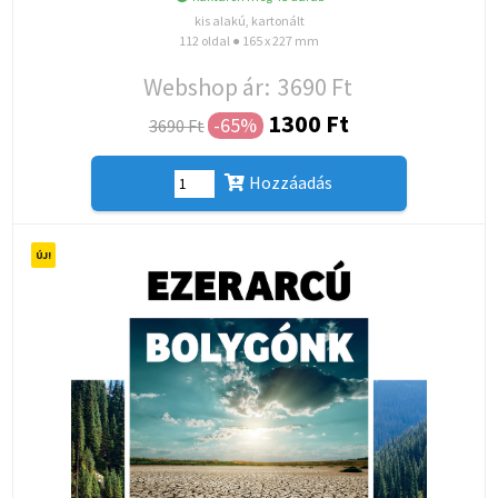
kis alakú, kartonált
112 oldal ● 165 x 227 mm
Webshop ár:
3690 Ft
1300 Ft
-65%
3690 Ft
Hozzáadás