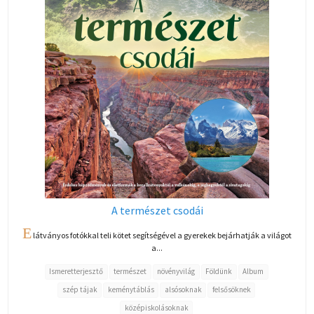
A természet csodái
E
látványos fotókkal teli kötet segítségével a gyerekek bejárhatják a világot
a...
Ismeretterjesztő
természet
növényvilág
Földünk
Album
szép tájak
keménytáblás
alsósoknak
felsősöknek
középiskolásoknak