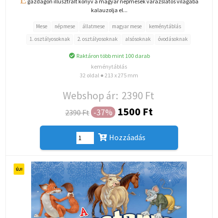
gazdagon illusztrált könyv a magyar népmesék varázslatos világába
kalauzolja el...
Mese
népmese
állatmese
magyar mese
keménytáblás
1. osztályosoknak
2. osztályosoknak
alsósoknak
óvodásoknak
Raktáron több mint 100 darab
keménytáblás
32 oldal ● 213 x 275 mm
Webshop ár:
2390 Ft
1500 Ft
-37%
2390 Ft
Hozzáadás