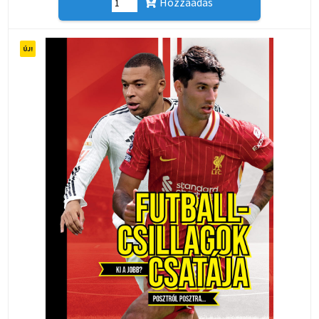
Hozzáadás