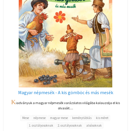
Magyar népmesék - A kis gömböc és más mesék
K
iadványuk a magyar népmesék varázslatos világába kalauzolja el kis
olvasóit....
Mese
népmese
magyar mese
keménytáblás
kis méret
1. osztályosoknak
2. osztályosoknak
alsósoknak