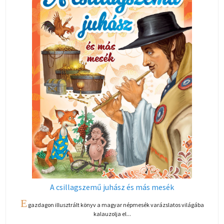
A csillagszemű juhász és más mesék
E
gazdagon illusztrált könyv a magyar népmesék varázslatos világába
kalauzolja el...