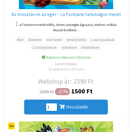
Az oroszlán és az egér – La Fontaine tanulságos meséi
L
a Fontaine meséi tréfás, rímes szövegbe ágyazva, kedves, mókás
illusztrációkkal...
Mese
állatmese
rövid mesék
keménytáblás
1. osztályosoknak
2. osztályosoknak
alsósoknak
óvodásoknak
Raktáron több mint 100 darab
keménytáblás
32 oldal ● 213 x 275 mm
Webshop ár:
2390 Ft
1500 Ft
-37%
2390 Ft
Hozzáadás