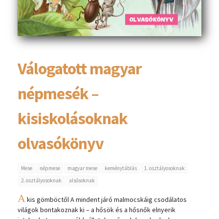
Válogatott magyar
népmesék –
kisiskolásoknak
olvasókönyv
Mese
népmese
magyar mese
keménytáblás
1. osztályosoknak
2. osztályosoknak
alsósoknak
A
kis gömböctől A mindent járó malmocskáig csodálatos
világok bontakoznak ki – a hősök és a hősnők elnyerik