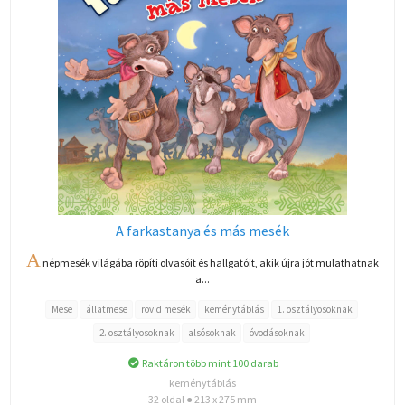
A farkastanya és más mesék
A
népmesék világába röpíti olvasóit és hallgatóit, akik újra jót mulathatnak
a...
Mese
állatmese
rövid mesék
keménytáblás
1. osztályosoknak
2. osztályosoknak
alsósoknak
óvodásoknak
Raktáron több mint 100 darab
keménytáblás
32 oldal ● 213 x 275 mm