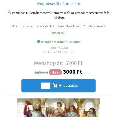
Népmeséről népmesére
A
gazdagon illusztrált mesegyűjtemény segíti az olvasás megszerettetését,
miközben...
Mese
népmese
keménytáblás
1. osztályosoknak
2. osztályosoknak
alsósoknak
Raktáron több mint 100 darab
keménytáblás
96 oldal ● 213 x 275 mm
Webshop ár:
5200 Ft
3000 Ft
-42%
5200 Ft
Hozzáadás