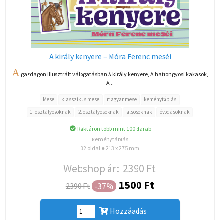
A király kenyere – Móra Ferenc meséi
A
gazdagon illusztrált válogatásban A király kenyere, A hatrongyosi kakasok,
A...
Mese
klasszikus mese
magyar mese
keménytáblás
1. osztályosoknak
2. osztályosoknak
alsósoknak
óvodásoknak
Raktáron több mint 100 darab
keménytáblás
32 oldal ● 213 x 275 mm
Webshop ár:
2390 Ft
1500 Ft
-37%
2390 Ft
Hozzáadás