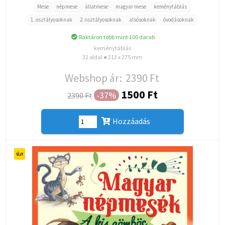
Mese
népmese
állatmese
magyar mese
keménytáblás
1. osztályosoknak
2. osztályosoknak
alsósoknak
óvodásoknak
Raktáron több mint 100 darab
keménytáblás
32 oldal ● 213 x 275 mm
Webshop ár:
2390 Ft
1500 Ft
-37%
2390 Ft
Hozzáadás