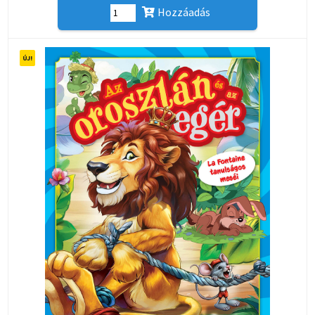
Hozzáadás