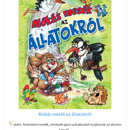
Mókás mesék az állatokról
V
idám, fordulatos mesék, amelyek igazi szórakozást nyújtanak az olvasni
tanuló...