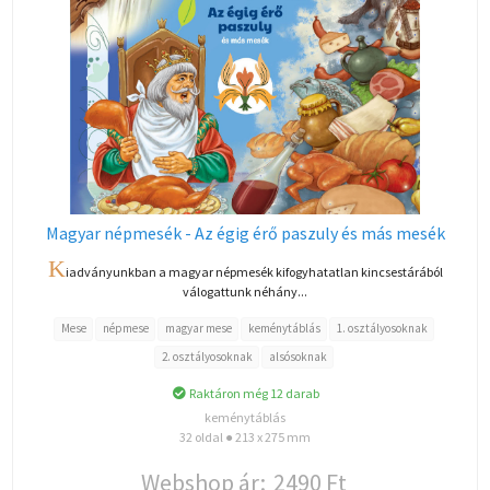
Magyar népmesék - Az égig érő paszuly és más mesék
K
iadványunkban a magyar népmesék kifogyhatatlan kincsestárából
válogattunk néhány...
Mese
népmese
magyar mese
keménytáblás
1. osztályosoknak
2. osztályosoknak
alsósoknak
Raktáron még 12 darab
keménytáblás
32 oldal ● 213 x 275 mm
Webshop ár:
2490 Ft