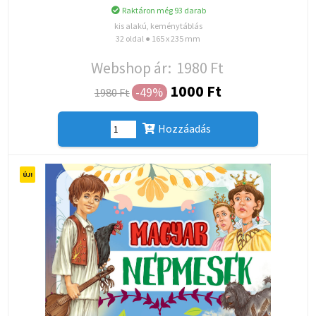
Raktáron még 93 darab
kis alakú, keménytáblás
32 oldal ● 165 x 235 mm
Webshop ár:
1980 Ft
1000 Ft
-49%
1980 Ft
Hozzáadás