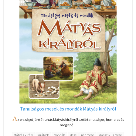
Tanulságos mesék és mondák Mátyás királyról
A
z országot járó álruhás Mátyás királyról szóló tanulságos, humoros és
meglepő...
Mátyás király
királyok
mondák
Mese
népmese
klasszikus mese