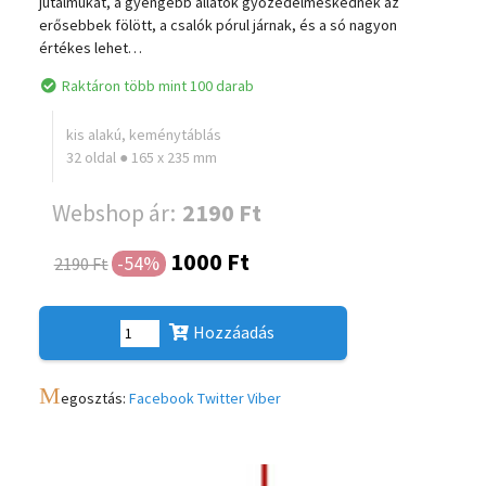
jutalmukat, a gyengébb állatok győzedelmeskednek az
erősebbek fölött, a csalók pórul járnak, és a só nagyon
értékes lehet…
Raktáron több mint 100 darab
kis alakú, keménytáblás
32 oldal ● 165 x 235 mm
Webshop ár:
2190 Ft
1000 Ft
-54%
2190 Ft
Hozzáadás
M
egosztás:
Facebook
Twitter
Viber