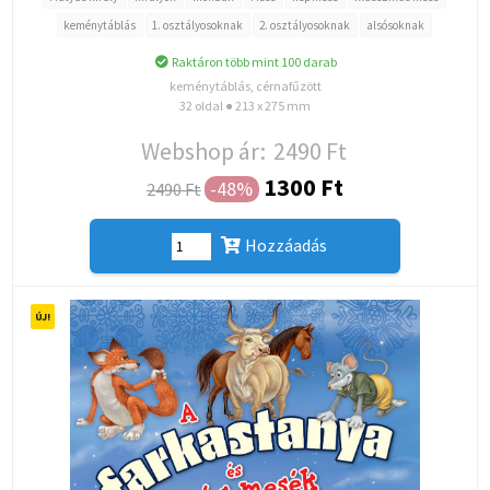
keménytáblás
1. osztályosoknak
2. osztályosoknak
alsósoknak
Raktáron több mint 100 darab
keménytáblás, cérnafűzött
32 oldal ● 213 x 275 mm
Webshop ár:
2490 Ft
1300 Ft
-48%
2490 Ft
Hozzáadás