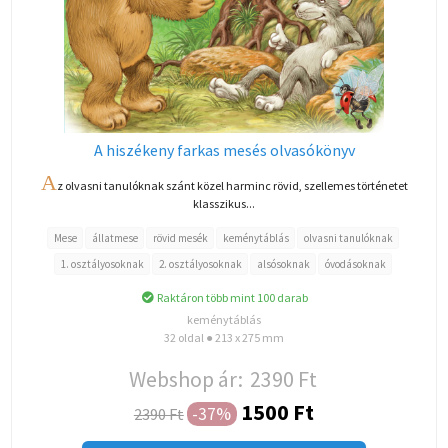
A hiszékeny farkas mesés olvasókönyv
A
z olvasni tanulóknak szánt közel harminc rövid, szellemes történetet
klasszikus...
Mese
állatmese
rövid mesék
keménytáblás
olvasni tanulóknak
1. osztályosoknak
2. osztályosoknak
alsósoknak
óvodásoknak
Raktáron több mint 100 darab
keménytáblás
32 oldal ● 213 x 275 mm
Webshop ár:
2390 Ft
1500 Ft
-37%
2390 Ft