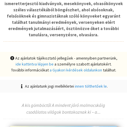
ismeretterjesztő kiadványok, mesekönyvek, olvasókönyvek
széles választékából böngészhet, ahol alsósoknak,
felsősöknek és gimnazistáknak szóló könyveket egyaránt
találhat tanulmányi eredmények, versenyeken elért
eredmények jutalmazásáért, ösztönözve őket a további
tanulásra, versenyzésre, olvasásra.
Az ajánlatok tájékoztató jellegűek - amennyiben partnerünk,
ide kattintva lépjen be
a személyre szabott ajánlatokért.
További információkat
a Gyakori kérdések oldalunkon
találhat.
Az ajánlatunk jogi mellékletei
innen tölthetőek le
.
A kis gömböctől A mindent járó malmocskáig
csodálatos világok bontakoznak ki – a...