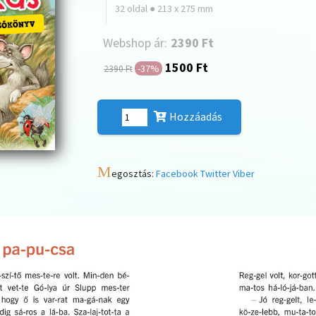
32 oldal ● 213 x 275 mm
Webshop ár:
2390 Ft
1500 Ft
-37%
2390 Ft
Hozzáadás
M
egosztás:
Facebook
Twitter
Viber