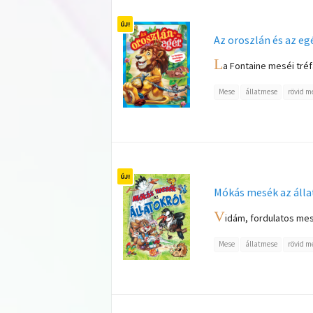
Az oroszlán és az eg
L
a Fontaine meséi tréf
Mese
állatmese
rövid m
Mókás mesék az álla
V
idám, fordulatos mes
Mese
állatmese
rövid m