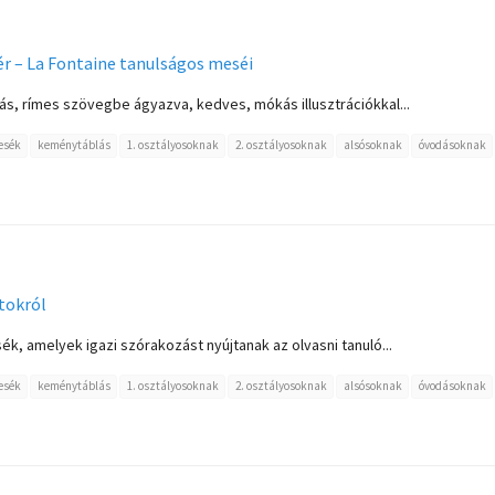
ér – La Fontaine tanulságos meséi
ás, rímes szövegbe ágyazva, kedves, mókás illusztrációkkal...
esék
keménytáblás
1. osztályosoknak
2. osztályosoknak
alsósoknak
óvodásoknak
tokról
ék, amelyek igazi szórakozást nyújtanak az olvasni tanuló...
esék
keménytáblás
1. osztályosoknak
2. osztályosoknak
alsósoknak
óvodásoknak