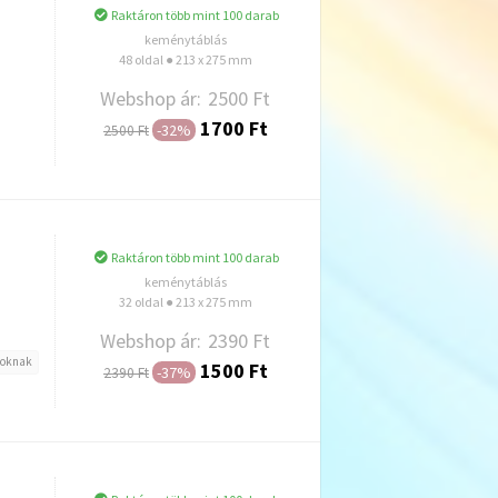
Raktáron több mint 100 darab
keménytáblás
48 oldal ● 213 x 275 mm
Webshop ár:
2500 Ft
1700 Ft
-32%
2500 Ft
Hozzáadás
Raktáron több mint 100 darab
keménytáblás
32 oldal ● 213 x 275 mm
Webshop ár:
2390 Ft
soknak
1500 Ft
-37%
2390 Ft
Hozzáadás