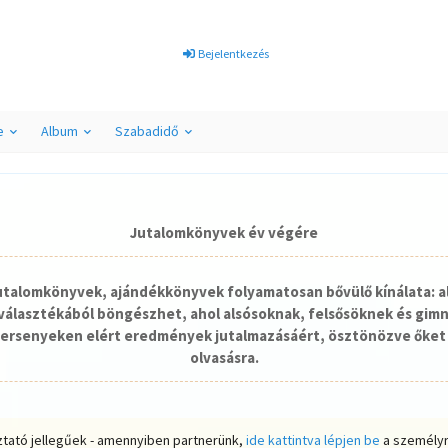
Bejelentkezés
e
Album
Szabadidő
Jutalomkönyvek év végére
jutalomkönyvek, ajándékkönyvek folyamatosan bővülő kínálata: a
álasztékából böngészhet, ahol alsósoknak, felsősöknek és gim
ersenyeken elért eredmények jutalmazásáért, ösztönözve őket 
olvasásra.
ztató jellegűek - amennyiben partnerünk,
ide kattintva lépjen be
a személyr