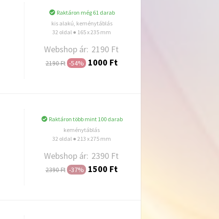
Raktáron még 61 darab
kis alakú, keménytáblás
32 oldal ● 165 x 235 mm
Webshop ár:
2190 Ft
1000 Ft
-54%
2190 Ft
Hozzáadás
Raktáron több mint 100 darab
keménytáblás
32 oldal ● 213 x 275 mm
Webshop ár:
2390 Ft
1500 Ft
-37%
2390 Ft
Hozzáadás