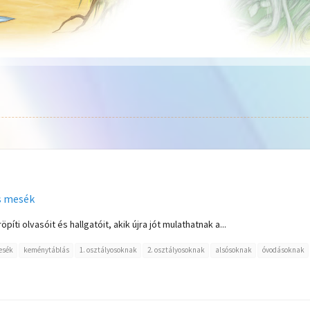
s mesék
íti olvasóit és hallgatóit, akik újra jót mulathatnak a...
esék
keménytáblás
1. osztályosoknak
2. osztályosoknak
alsósoknak
óvodásoknak