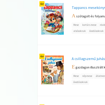
Tappancs meseköny
A
szótagolt és folyam
Mese
kortárs mese
rövi
alsósoknak
óvodásoknak
A csillagszemű juhá
E
gazdagon illusztrált 
Mese
népmese
állatme
óvodásoknak