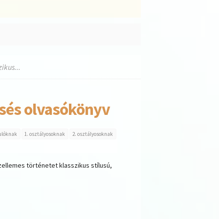
ikus...
esés olvasókönyv
nulóknak
1. osztályosoknak
2. osztályosoknak
zellemes történetet klasszikus stílusú,