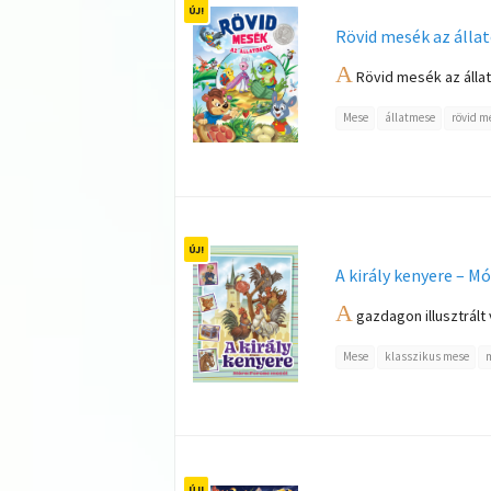
Rövid mesék az álla
A
Rövid mesék az állat
Mese
állatmese
rövid m
A király kenyere – M
A
gazdagon illusztrált 
Mese
klasszikus mese