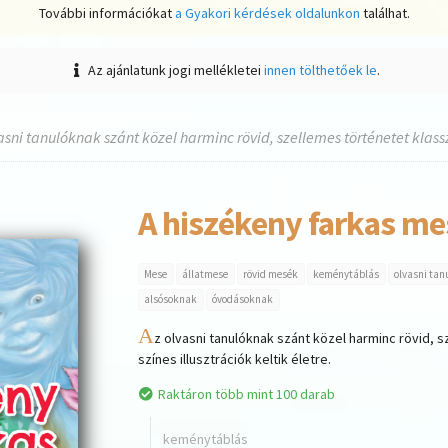
További információkat
a Gyakori kérdések oldalunkon
találhat.
Az ajánlatunk jogi mellékletei
innen tölthetőek le
.
asni tanulóknak szánt közel harminc rövid, szellemes történetet klassz
A hiszékeny farkas m
Mese
állatmese
rövid mesék
keménytáblás
olvasni ta
alsósoknak
óvodásoknak
A
z olvasni tanulóknak szánt közel harminc rövid, s
színes illusztrációk keltik életre.
Raktáron több mint 100 darab
keménytáblás