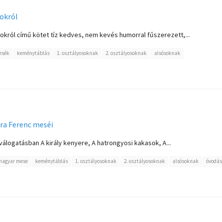
tokról
okról című kötet tíz kedves, nem kevés humorral fűszerezett,...
esék
keménytáblás
1. osztályosoknak
2. osztályosoknak
alsósoknak
óra Ferenc meséi
válogatásban A király kenyere, A hatrongyosi kakasok, A...
magyar mese
keménytáblás
1. osztályosoknak
2. osztályosoknak
alsósoknak
óvodá