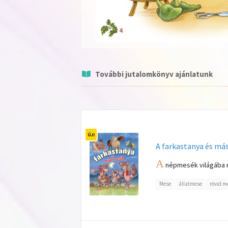
További jutalomkönyv ajánlatunk
A farkastanya és má
A
népmesék világába röp
Mese
állatmese
rövid m