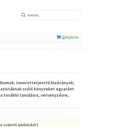
Igénylista
lbumok, ismeretterjesztő kiadványok,
nazistáknak szóló könyveket egyaránt
a további tanulásra, versenyzésre,
e szabott ajánlatokért.