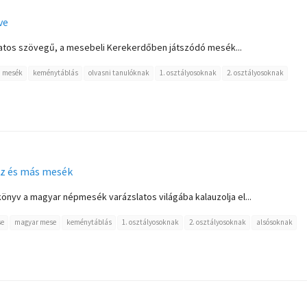
ve
atos szövegű, a mesebeli Kerekerdőben játszódó mesék...
d mesék
keménytáblás
olvasni tanulóknak
1. osztályosoknak
2. osztályosoknak
sz és más mesék
könyv a magyar népmesék varázslatos világába kalauzolja el...
se
magyar mese
keménytáblás
1. osztályosoknak
2. osztályosoknak
alsósoknak