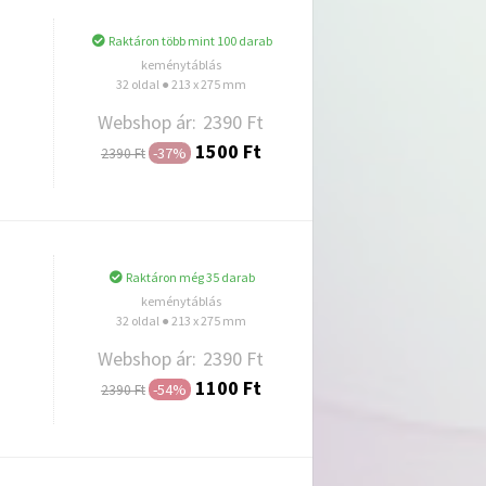
Raktáron több mint 100 darab
keménytáblás
32 oldal ● 213 x 275 mm
Webshop ár:
2390 Ft
1500 Ft
-37%
2390 Ft
Hozzáadás
Raktáron még 35 darab
keménytáblás
32 oldal ● 213 x 275 mm
Webshop ár:
2390 Ft
1100 Ft
-54%
2390 Ft
Hozzáadás