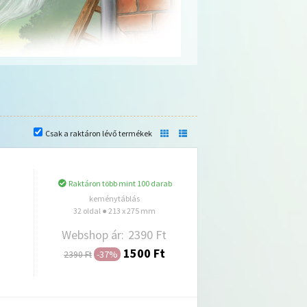
Csak a raktáron lévő termékek
Raktáron több mint 100 darab
keménytáblás
32 oldal ● 213 x 275 mm
Webshop ár:
2390 Ft
1500 Ft
-37%
2390 Ft
Hozzáadás