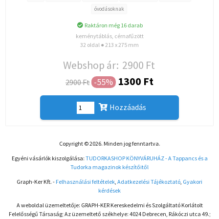
óvodásoknak
Raktáron még 16 darab
keménytáblás, cérnafűzött
32 oldal ● 213 x 275 mm
Webshop ár:
2900 Ft
1300 Ft
-55%
2900 Ft
Hozzáadás
Copyright © 2026. Minden jog fenntartva.
Egyéni vásárlók kiszolgálása:
TUDORKASHOP KÖNYVÁRUHÁZ - A Tappancs és a
Tudorka magazinok készítőitől
Graph-Ker Kft. -
Felhasználási feltételek
,
Adatkezelési Tájékoztató
,
Gyakori
kérdések
A weboldal üzemeltetője: GRAPH-KER Kereskedelmi és Szolgáltató Korlátolt
Felelősségű Társaság; Az üzemeltető székhelye: 4024 Debrecen, Rákóczi utca 49.;