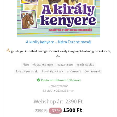
A király kenyere – Móra Ferenc meséi
A
gazdagon illusztrált válogatásban A király kenyere, A hatrongyosi kakasok,
A...
Mese
klasszikus mese
magyar mese
keménytáblás
1. osztályosoknak
2. osztályosoknak
alsósoknak
óvodásoknak
Raktáron több mint 100 darab
keménytáblás
32 oldal ● 213 x 275 mm
Webshop ár:
2390 Ft
1500 Ft
-37%
2390 Ft