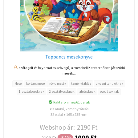
Tappancs mesekönyve
A
szótagolt és folyamatos szövegű, a mesebeli Kerekerdőben játszódó
mesék...
Mese
kortárs mese
rövid mesék
keménytáblás
olvasni tanulóknak
1. osztályosoknak
2. osztályosoknak
alsósoknak
óvodásoknak
Raktáron még 61 darab
kis alakú, keménytáblás
32 oldal ● 165 x 235 mm
Webshop ár:
2190 Ft
1000 Ft
-54%