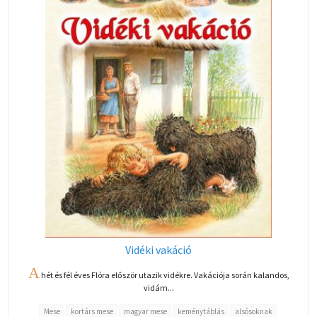
Vidéki vakáció
A
hét és fél éves Flóra először utazik vidékre. Vakációja során kalandos,
vidám...
Mese
kortárs mese
magyar mese
keménytáblás
alsósoknak