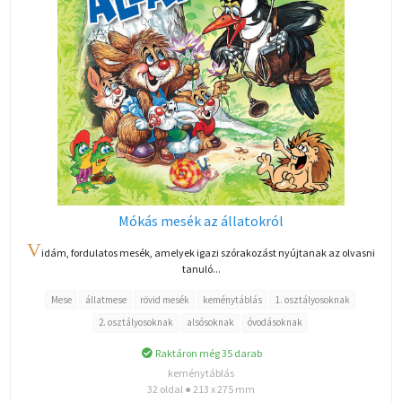
Mókás mesék az állatokról
V
idám, fordulatos mesék, amelyek igazi szórakozást nyújtanak az olvasni
tanuló...
Mese
állatmese
rövid mesék
keménytáblás
1. osztályosoknak
2. osztályosoknak
alsósoknak
óvodásoknak
Raktáron még 35 darab
keménytáblás
32 oldal ● 213 x 275 mm