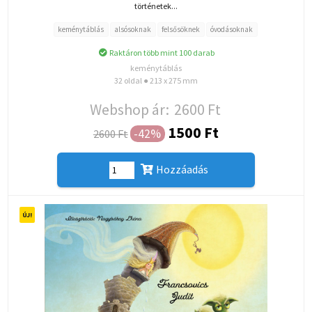
történetek...
keménytáblás
alsósoknak
felsősöknek
óvodásoknak
Raktáron több mint 100 darab
keménytáblás
32 oldal ● 213 x 275 mm
Webshop ár:
2600 Ft
1500 Ft
-42%
2600 Ft
Hozzáadás