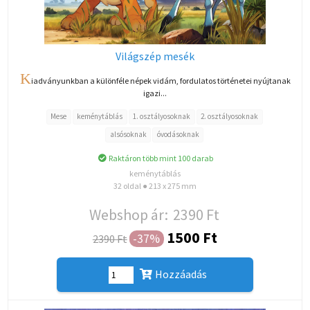
Világszép mesék
K
iadványunkban a különféle népek vidám, fordulatos történetei nyújtanak
igazi...
Mese
keménytáblás
1. osztályosoknak
2. osztályosoknak
alsósoknak
óvodásoknak
Raktáron több mint 100 darab
keménytáblás
32 oldal ● 213 x 275 mm
Webshop ár:
2390 Ft
1500 Ft
-37%
2390 Ft
Hozzáadás