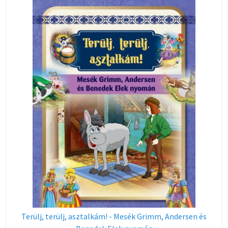
Terülj, terülj, asztalkám! - Mesék Grimm, Andersen és