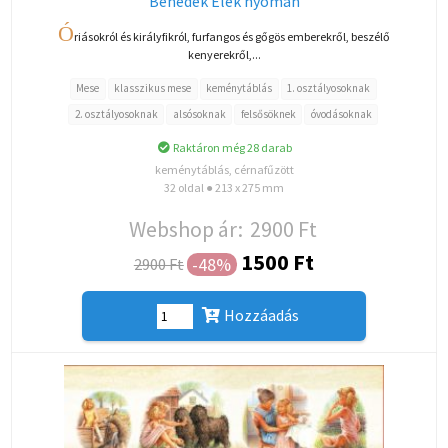
Benedek Elek nyomán
Ó
riásokról és királyfikról, furfangos és gőgös emberekről, beszélő
kenyerekről,...
Mese
klasszikus mese
keménytáblás
1. osztályosoknak
2. osztályosoknak
alsósoknak
felsősöknek
óvodásoknak
Raktáron még 28 darab
keménytáblás, cérnafűzött
32 oldal ● 213 x 275 mm
Webshop ár:
2900 Ft
1500 Ft
-48%
2900 Ft
Hozzáadás