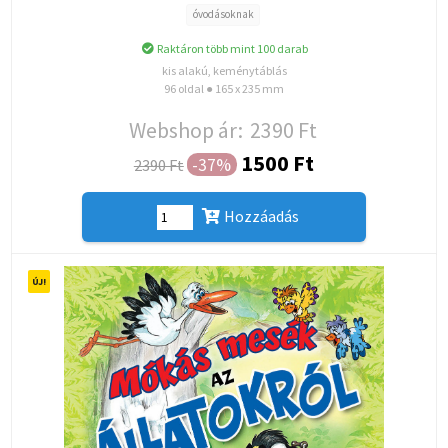
óvodásoknak
Raktáron több mint 100 darab
kis alakú, keménytáblás
96 oldal ● 165 x 235 mm
Webshop ár:
2390 Ft
1500 Ft
-37%
2390 Ft
Hozzáadás