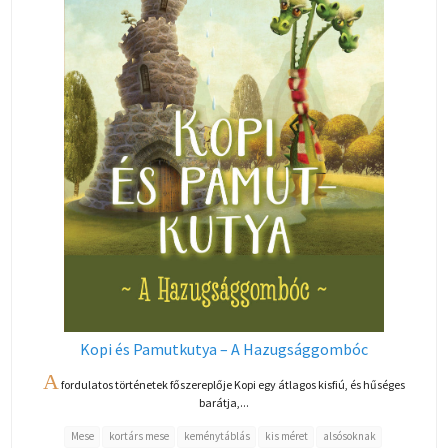
Kopi és Pamutkutya – A Hazugsággombóc
A
fordulatos történetek főszereplője Kopi egy átlagos kisfiú, és hűséges
barátja,...
Mese
kortárs mese
keménytáblás
kis méret
alsósoknak