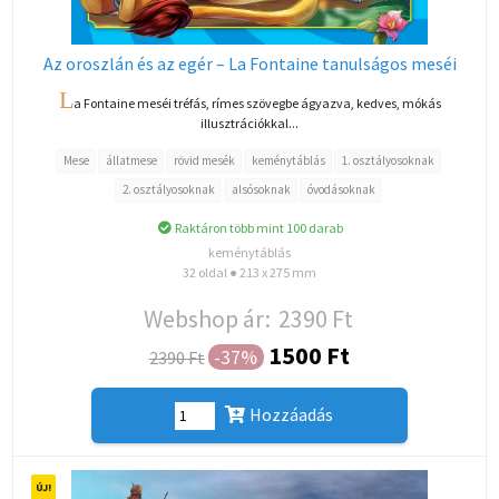
Az oroszlán és az egér – La Fontaine tanulságos meséi
L
a Fontaine meséi tréfás, rímes szövegbe ágyazva, kedves, mókás
illusztrációkkal...
Mese
állatmese
rövid mesék
keménytáblás
1. osztályosoknak
2. osztályosoknak
alsósoknak
óvodásoknak
Raktáron több mint 100 darab
keménytáblás
32 oldal ● 213 x 275 mm
Webshop ár:
2390 Ft
1500 Ft
-37%
2390 Ft
Hozzáadás