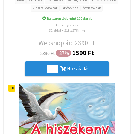
Mese
állatmese
rövid mesék
keménytáblás
1. osztályosoknak
2. osztályosoknak
alsósoknak
óvodásoknak
Raktáron több mint 100 darab
keménytáblás
32 oldal ● 213 x 275 mm
Webshop ár:
2390 Ft
1500 Ft
-37%
2390 Ft
Hozzáadás