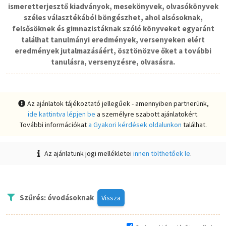
ismeretterjesztő kiadványok, mesekönyvek, olvasókönyvek
széles választékából böngészhet, ahol alsósoknak,
felsősöknek és gimnazistáknak szóló könyveket egyaránt
találhat tanulmányi eredmények, versenyeken elért
eredmények jutalmazásáért, ösztönözve őket a további
tanulásra, versenyzésre, olvasásra.
Az ajánlatok tájékoztató jellegűek - amennyiben partnerünk,
ide kattintva lépjen be
a személyre szabott ajánlatokért.
További információkat
a Gyakori kérdések oldalunkon
találhat.
Az ajánlatunk jogi mellékletei
innen tölthetőek le
.
Szűrés: óvodásoknak
Vissza