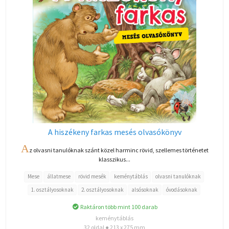
A hiszékeny farkas mesés olvasókönyv
A
z olvasni tanulóknak szánt közel harminc rövid, szellemes történetet
klasszikus...
Mese
állatmese
rövid mesék
keménytáblás
olvasni tanulóknak
1. osztályosoknak
2. osztályosoknak
alsósoknak
óvodásoknak
Raktáron több mint 100 darab
keménytáblás
32 oldal ● 213 x 275 mm