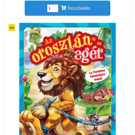
Hozzáadás