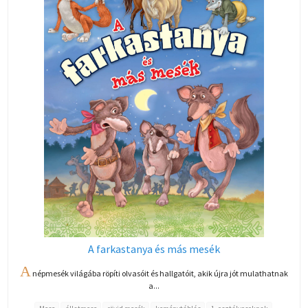
A farkastanya és más mesék
A
népmesék világába röpíti olvasóit és hallgatóit, akik újra jót mulathatnak
a...