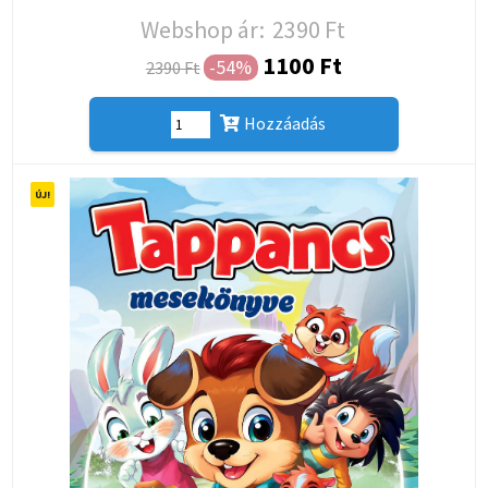
Webshop ár:
2390 Ft
1100 Ft
-54%
2390 Ft
Hozzáadás