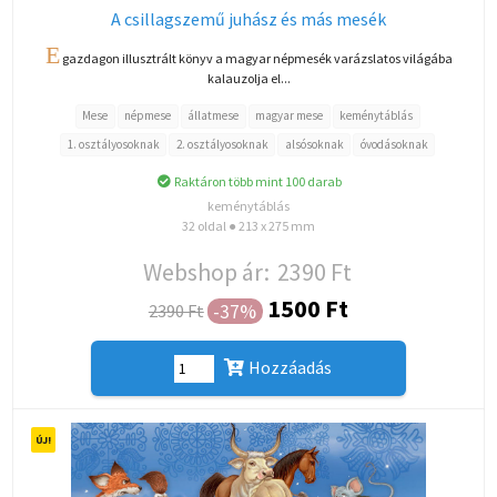
A csillagszemű juhász és más mesék
E
gazdagon illusztrált könyv a magyar népmesék varázslatos világába
kalauzolja el...
Mese
népmese
állatmese
magyar mese
keménytáblás
1. osztályosoknak
2. osztályosoknak
alsósoknak
óvodásoknak
Raktáron több mint 100 darab
keménytáblás
32 oldal ● 213 x 275 mm
Webshop ár:
2390 Ft
1500 Ft
-37%
2390 Ft
Hozzáadás