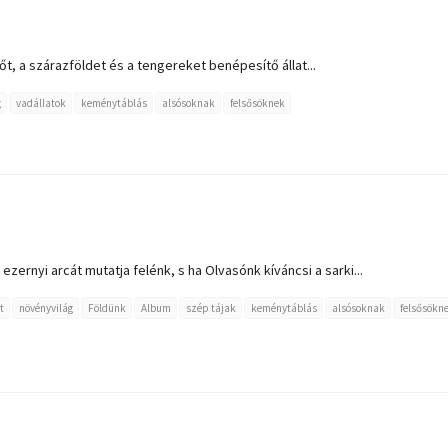
őt, a szárazföldet és a tengereket benépesítő állat...
g
vadállatok
keménytáblás
alsósoknak
felsősöknek
ezernyi arcát mutatja felénk, s ha Olvasónk kíváncsi a sarki...
t
növényvilág
Földünk
Album
szép tájak
keménytáblás
alsósoknak
felsősökn