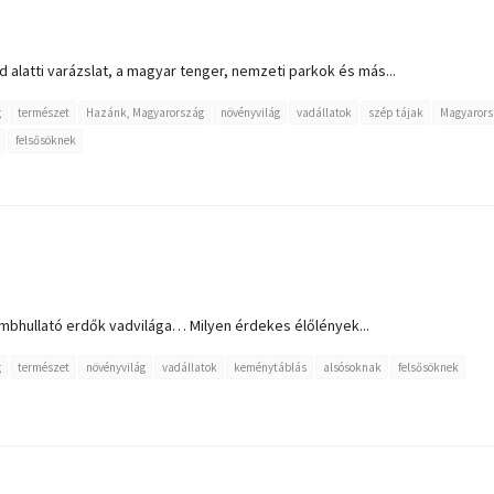
d alatti varázslat, a magyar tenger, nemzeti parkok és más...
g
természet
Hazánk, Magyarország
növényvilág
vadállatok
szép tájak
Magyarors
felsősöknek
ombhullató erdők vadvilága… Milyen érdekes élőlények...
g
természet
növényvilág
vadállatok
keménytáblás
alsósoknak
felsősöknek