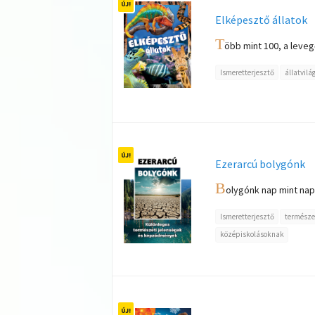
Elképesztő állatok
T
öbb mint 100, a leveg
Ismeretterjesztő
állatvilá
Ezerarcú bolygónk
B
olygónk nap mint nap 
Ismeretterjesztő
természe
középiskolásoknak