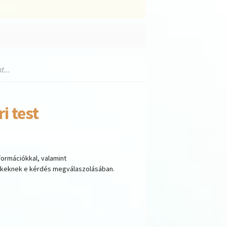
...
i test
ormációkkal, valamint
rekeknek e kérdés megválaszolásában.