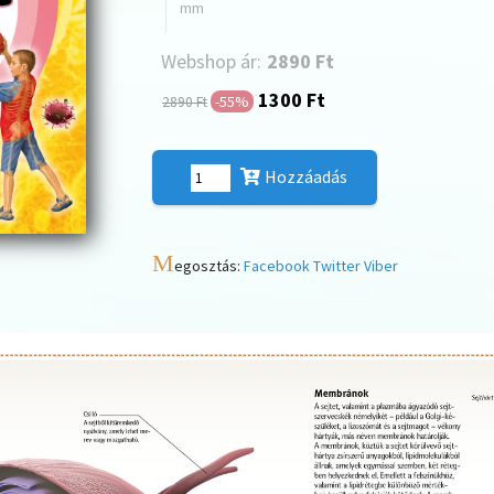
mm
Webshop ár:
2890 Ft
1300 Ft
-55%
2890 Ft
Hozzáadás
M
egosztás:
Facebook
Twitter
Viber