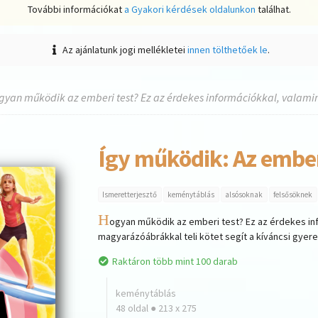
További információkat
a Gyakori kérdések oldalunkon
találhat.
Az ajánlatunk jogi mellékletei
innen tölthetőek le
.
gyan működik az emberi test? Ez az érdekes információkkal, valamint
Így működik: Az ember
Ismeretterjesztő
keménytáblás
alsósoknak
felsősöknek
H
ogyan működik az emberi test? Ez az érdekes inf
magyarázóábrákkal teli kötet segít a kíváncsi gye
Raktáron több mint 100 darab
keménytáblás
48 oldal ● 213 x 275