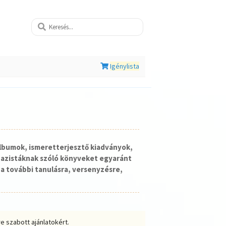
Igénylista
lbumok, ismeretterjesztő kiadványok,
nazistáknak szóló könyveket egyaránt
a további tanulásra, versenyzésre,
e szabott ajánlatokért.