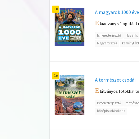
A magyarok 1000 éve
E
kiadvány válogatást n
Ismeretterjesztő
Hazánk, 
Magyarország
keménytábl
A természet csodái
E
látványos fotókkal tel
Ismeretterjesztő
természe
középiskolásoknak