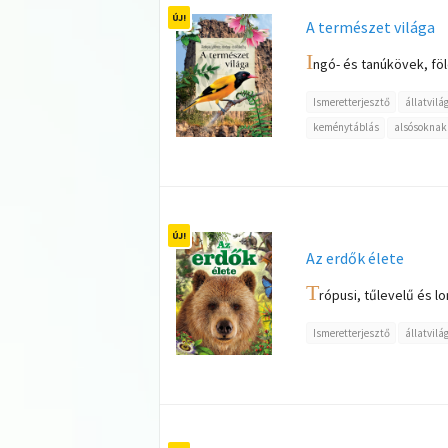
A természet világa
I
ngó- és tanúkövek, föl
Ismeretterjesztő
állatvilá
keménytáblás
alsósoknak
Az erdők élete
T
rópusi, tűlevelű és l
Ismeretterjesztő
állatvilá