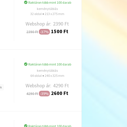
Raktáron több mint 100 darab
keménytáblás
32 oldal ● 213 x 275 mm
Webshop ár:
2390 Ft
1500 Ft
-37%
2390 Ft
Hozzáadás
Raktáron több mint 100 darab
keménytáblás
64 oldal ● 240 x 325 mm
Webshop ár:
4290 Ft
ek
2600 Ft
-39%
4290 Ft
Hozzáadás
Raktáron több mint 100 darab