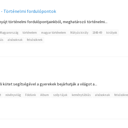
 - Történelmi fordulópontok
yújt történelmi fordulópontjainkból, meghatározó történelmi...
Magyarország
történelem
magyar történelem
Mátyás király
1848-49
királyok
ás
alsósoknak
felsősöknek
i kötet segítségével a gyerekek bejárhatják a világot a...
t
növényvilág
Földünk
Album
szép tájak
keménytáblás
alsósoknak
felsősökn