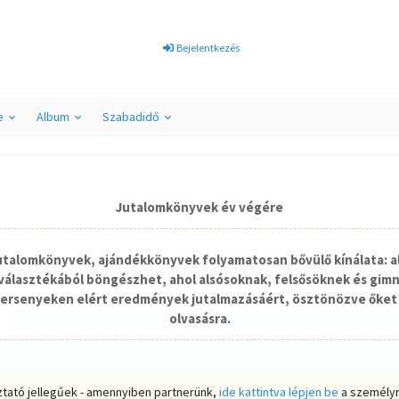
Bejelentkezés
e
Album
Szabadidő
Jutalomkönyvek év végére
jutalomkönyvek, ajándékkönyvek folyamatosan bővülő kínálata: a
álasztékából böngészhet, ahol alsósoknak, felsősöknek és gim
ersenyeken elért eredmények jutalmazásáért, ösztönözve őket 
olvasásra.
ztató jellegűek - amennyiben partnerünk,
ide kattintva lépjen be
a személyr