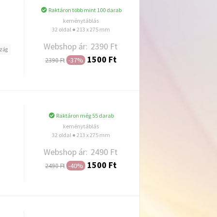
Raktáron több mint 100 darab
keménytáblás
32 oldal ● 213 x 275 mm
Webshop ár:
2390 Ft
zág
1500 Ft
-37%
2390 Ft
Hozzáadás
Raktáron még 55 darab
keménytáblás
32 oldal ● 213 x 275 mm
Webshop ár:
2490 Ft
1500 Ft
-40%
2490 Ft
Hozzáadás