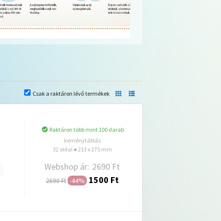
Csak a raktáron lévő termékek
Raktáron több mint 100 darab
keménytáblás
32 oldal ● 213 x 275 mm
Webshop ár:
2690 Ft
1500 Ft
-44%
2690 Ft
Hozzáadás