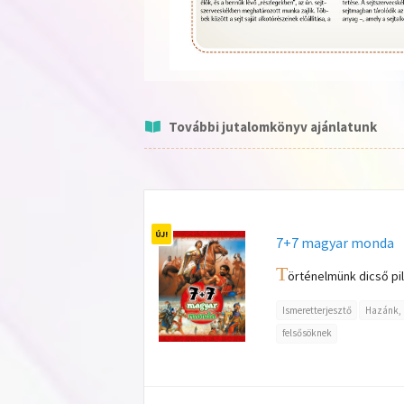
További jutalomkönyv ajánlatunk
7+7 magyar monda
T
örténelmünk dicső pil
Ismeretterjesztő
Hazánk, 
felsősöknek