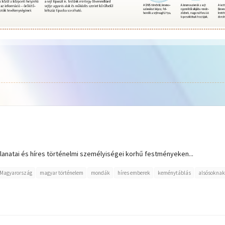
lanatai és híres történelmi személyiségei korhű festményeken...
Magyarország
magyar történelem
mondák
híres emberek
keménytáblás
alsósoknak