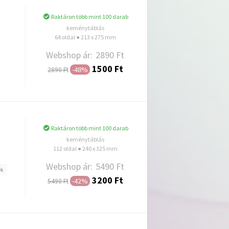
Raktáron több mint 100 darab
keménytáblás
64 oldal ● 213 x 275 mm
Webshop ár:
2890 Ft
1500 Ft
-48%
2890 Ft
Hozzáadás
Raktáron több mint 100 darab
keménytáblás
112 oldal ● 240 x 325 mm
Webshop ár:
5490 Ft
ek
3200 Ft
-42%
5490 Ft
Hozzáadás