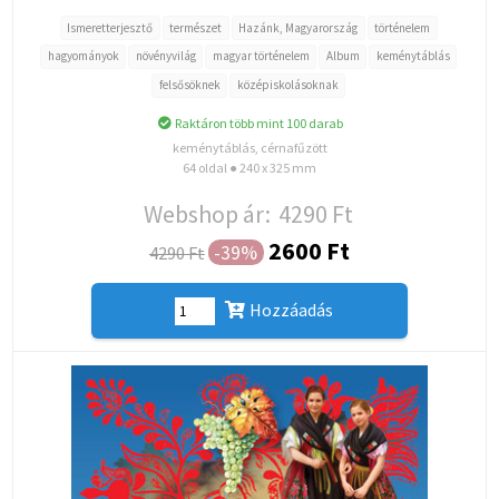
Ismeretterjesztő
természet
Hazánk, Magyarország
történelem
hagyományok
növényvilág
magyar történelem
Album
keménytáblás
felsősöknek
középiskolásoknak
Raktáron több mint 100 darab
keménytáblás, cérnafűzött
64 oldal ● 240 x 325 mm
Webshop ár:
4290 Ft
2600 Ft
-39%
4290 Ft
Hozzáadás