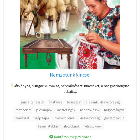
Nemzetünk kincsei
L
átványos, hungarikumokat, népművészeti kincseket, a magyar konyha
titkait,...
Ismeretterjesztő
állatvilág
természet
Hazánk, Magyarország
történelem
jeles napok
mesterségek
népszokások
hagyományok
művészet
szép tájak
híres emberek
Magyarország
gasztronómia
keménytáblás
alsósoknak
felsősöknek
Raktáron még 29 darab