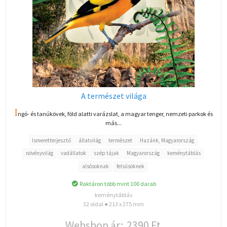
A természet világa
I
ngó- és tanúkövek, föld alatti varázslat, a magyar tenger, nemzeti parkok és
más...
Ismeretterjesztő
állatvilág
természet
Hazánk, Magyarország
növényvilág
vadállatok
szép tájak
Magyarország
keménytáblás
alsósoknak
felsősöknek
Raktáron több mint 100 darab
keménytáblás
32 oldal ● 213 x 275 mm
Webshop ár:
2390 Ft