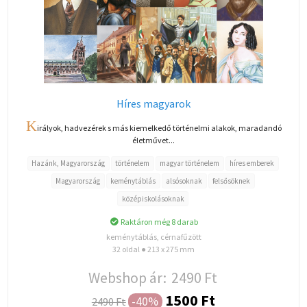
Híres magyarok
K
irályok, hadvezérek s más kiemelkedő történelmi alakok, maradandó
életművet...
Hazánk, Magyarország
történelem
magyar történelem
híres emberek
Magyarország
keménytáblás
alsósoknak
felsősöknek
középiskolásoknak
Raktáron még 8 darab
keménytáblás, cérnafűzött
32 oldal ● 213 x 275 mm
Webshop ár:
2490 Ft
1500 Ft
-40%
2490 Ft