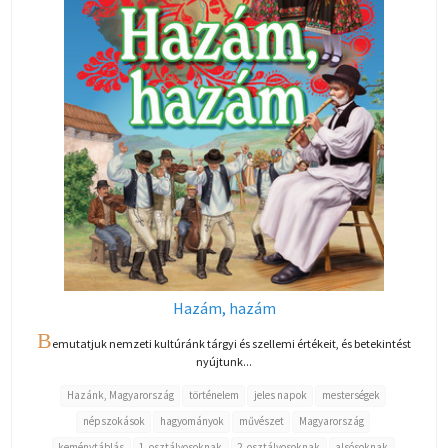
Hazám, hazám
B
emutatjuk nemzeti kultúránk tárgyi és szellemi értékeit, és betekintést
nyújtunk...
Hazánk, Magyarország
történelem
jeles napok
mesterségek
népszokások
hagyományok
művészet
Magyarország
keménytáblás
1. osztályosoknak
2. osztályosoknak
alsósoknak