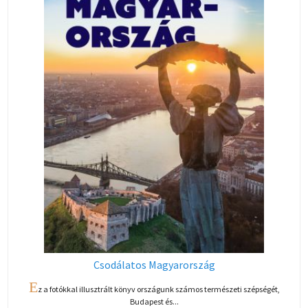
Csodálatos Magyarország
E
z a fotókkal illusztrált könyv országunk számos természeti szépségét,
Budapest és...