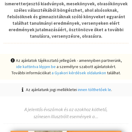
ismeretterjesztő kiadványok, mesekönyvek, olvasókönyvek
széles választékából böngészhet, ahol alsósoknak,
felsősöknek és gimnazistáknak szóló könyveket egyaránt
találhat tanulmányi eredmények, versenyeken elért
eredmények jutalmazásáért, ösztönözve őket a további
tanulásra, versenyzésre, olvasásra.
Az ajánlatok tájékoztató jellegűek - amennyiben partnerünk,
ide kattintva lépjen be
a személyre szabott ajánlatokért.
További információkat
a Gyakori kérdések oldalunkon
találhat.
Az ajánlatunk jogi mellékletei
innen tölthetőek le
.
A jelentős évszámok és az azokhoz köthető,
színesen illusztrált események a...