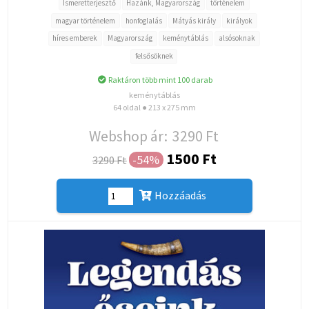
Ismeretterjesztő
Hazánk, Magyarország
történelem
magyar történelem
honfoglalás
Mátyás király
királyok
híres emberek
Magyarország
keménytáblás
alsósoknak
felsősöknek
Raktáron több mint 100 darab
keménytáblás
64 oldal ● 213 x 275 mm
Webshop ár:
3290 Ft
1500 Ft
-54%
3290 Ft
Hozzáadás