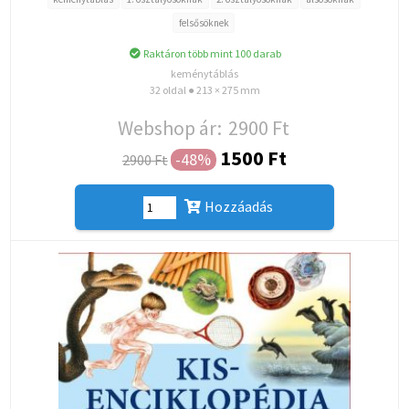
felsősöknek
Raktáron több mint 100 darab
keménytáblás
32 oldal ● 213 × 275 mm
Webshop ár:
2900 Ft
1500 Ft
-48%
2900 Ft
Hozzáadás