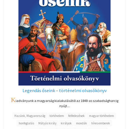
Legendás őseink – történelmi olvasókönyv
K
iadványunk a magyarság kialakulásától az 1848-as szabadságharcig
nyújt...
Hazánk, Magyarország
történelem
felfedezések
magyar történelem
honfoglalás
Mátyás király
királyok
mondák
híres emberek