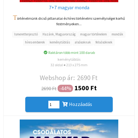
7+7 magyar monda
T
örténelmünk dicső pillanatai és híres történelmi személyiségei korhű
festményeken...
Ismeretterjesztő
Hazánk, Magyarország
magyar történelem
mondák
híres emberek
keménytáblás
alsósoknak
felsősöknek
Raktáron több mint 100 darab
keménytáblás
32 oldal ● 213 x 275 mm
Webshop ár:
2690 Ft
1500 Ft
-44%
2690 Ft
Hozzáadás