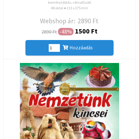
keménytáblás, cérnafűzött
48 oldal ● 213 x 275 mm
Webshop ár:
2890 Ft
1500 Ft
-48%
2890 Ft
Hozzáadás