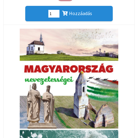
Hozzáadás