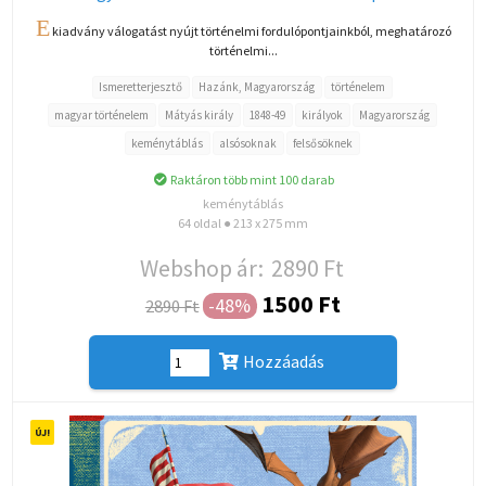
E
kiadvány válogatást nyújt történelmi fordulópontjainkból, meghatározó
történelmi...
Ismeretterjesztő
Hazánk, Magyarország
történelem
magyar történelem
Mátyás király
1848-49
királyok
Magyarország
keménytáblás
alsósoknak
felsősöknek
Raktáron több mint 100 darab
keménytáblás
64 oldal ● 213 x 275 mm
Webshop ár:
2890 Ft
1500 Ft
-48%
2890 Ft
Hozzáadás