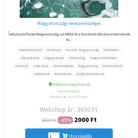
Magyarország nevezetességei
I
dőutazás Észak-Magyarország, az Alföld és a Dunántúl látványos természeti
és...
Ismeretterjesztő
természet
Hazánk, Magyarország
történelem
népszokások
hagyományok
növényvilág
magyar történelem
művészet
szép tájak
híres emberek
Magyarország
keménytáblás
alsósoknak
felsősöknek
középiskolásoknak
Raktáron még 25 darab
keménytáblás
64 oldal ● 213 x 275 mm
Webshop ár:
3650 Ft
2000 Ft
-45%
3650 Ft
Hozzáadás