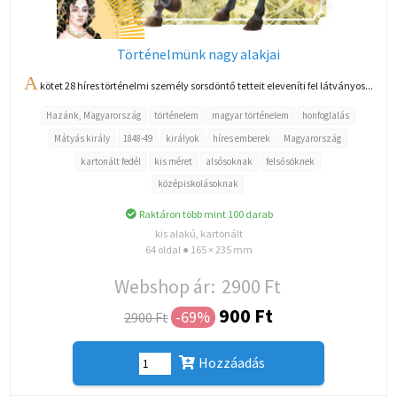
Történelmünk nagy alakjai
A
kötet 28 híres történelmi személy sorsdöntő tetteit eleveníti fel látványos...
Hazánk, Magyarország
történelem
magyar történelem
honfoglalás
Mátyás király
1848-49
királyok
híres emberek
Magyarország
kartonált fedél
kis méret
alsósoknak
felsősöknek
középiskolásoknak
Raktáron több mint 100 darab
kis alakú, kartonált
64 oldal ● 165 × 235 mm
Webshop ár:
2900 Ft
900 Ft
-69%
2900 Ft
Hozzáadás