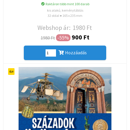
Raktáron több mint 100 darab
kis alakú, keménytáblás
32 oldal ● 165 x 235 mm
Webshop ár:
1980 Ft
900 Ft
-55%
1980 Ft
Hozzáadás