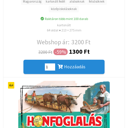
Magyarország
kartonált fedél
alsósoknak
felsősöknek
középiskolásoknak
Raktáron több mint 100 darab
kartonált
64 oldal ● 213 × 275 mm
Webshop ár:
3200 Ft
1300 Ft
-59%
3200 Ft
Hozzáadás