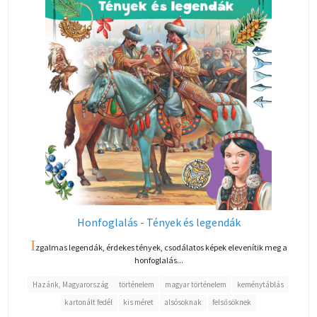
Honfoglalás - Tények és legendák
I
zgalmas legendák, érdekes tények, csodálatos képek elevenítik meg a
honfoglalás...
Hazánk, Magyarország
történelem
magyar történelem
keménytáblás
kartonált fedél
kis méret
alsósoknak
felsősöknek