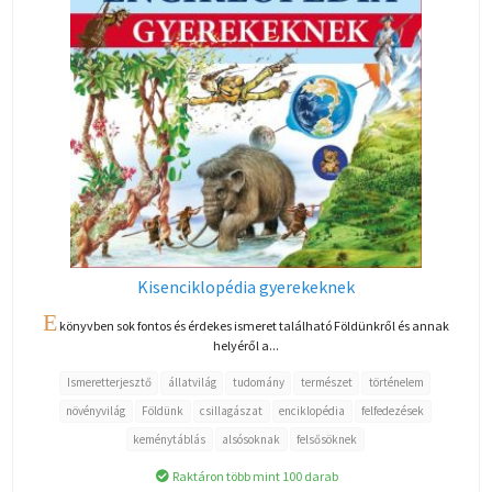
Kisenciklopédia gyerekeknek
E
könyvben sok fontos és érdekes ismeret található Földünkről és annak
helyéről a...
Ismeretterjesztő
állatvilág
tudomány
természet
történelem
növényvilág
Földünk
csillagászat
enciklopédia
felfedezések
keménytáblás
alsósoknak
felsősöknek
Raktáron több mint 100 darab