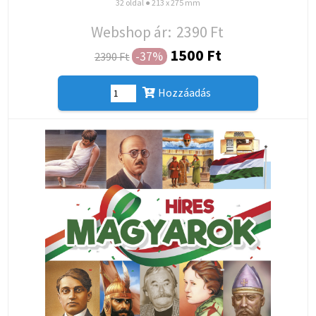
32 oldal ● 213 x 275 mm
Webshop ár:
2390 Ft
1500 Ft
-37%
2390 Ft
Hozzáadás