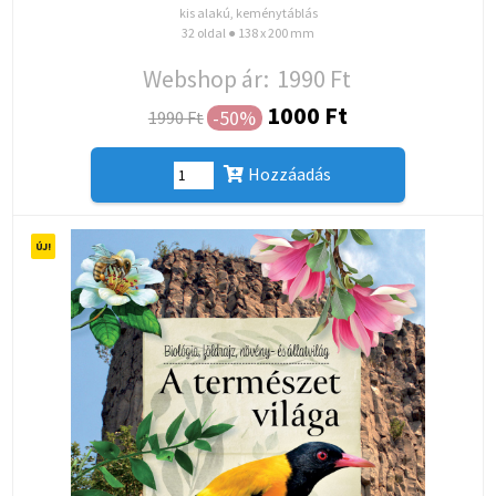
kis alakú, keménytáblás
32 oldal ● 138 x 200 mm
Webshop ár:
1990 Ft
1000 Ft
-50%
1990 Ft
Hozzáadás