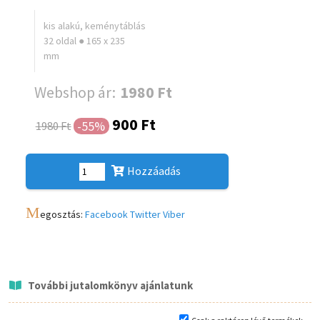
kis alakú, keménytáblás
32 oldal ● 165 x 235
mm
Webshop ár:
1980 Ft
900 Ft
-55%
1980 Ft
Hozzáadás
M
egosztás:
Facebook
Twitter
Viber
További jutalomkönyv ajánlatunk