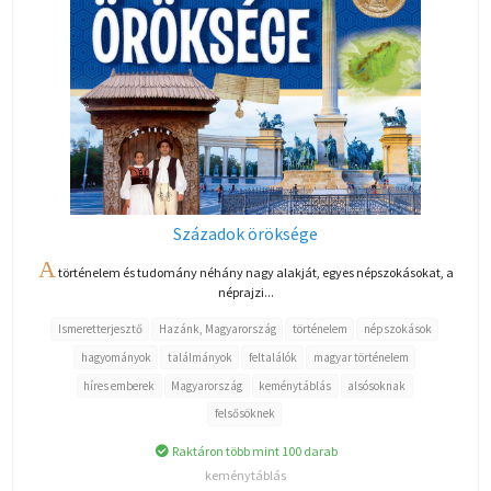
Századok öröksége
A
történelem és tudomány néhány nagy alakját, egyes népszokásokat, a
néprajzi...
Ismeretterjesztő
Hazánk, Magyarország
történelem
népszokások
hagyományok
találmányok
feltalálók
magyar történelem
híres emberek
Magyarország
keménytáblás
alsósoknak
felsősöknek
Raktáron több mint 100 darab
keménytáblás