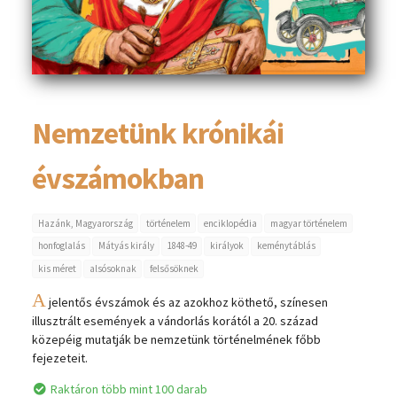
Nemzetünk krónikái
évszámokban
Hazánk, Magyarország
történelem
enciklopédia
magyar történelem
honfoglalás
Mátyás király
1848-49
királyok
keménytáblás
kis méret
alsósoknak
felsősöknek
A
jelentős évszámok és az azokhoz köthető, színesen
illusztrált események a vándorlás korától a 20. század
közepéig mutatják be nemzetünk történelmének főbb
fejezeteit.
Raktáron több mint 100 darab