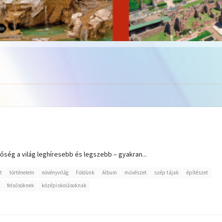
ség a világ leghíresebb és legszebb – gyakran...
t
történelem
növényvilág
Földünk
Album
művészet
szép tájak
építészet
felsősöknek
középiskolásoknak