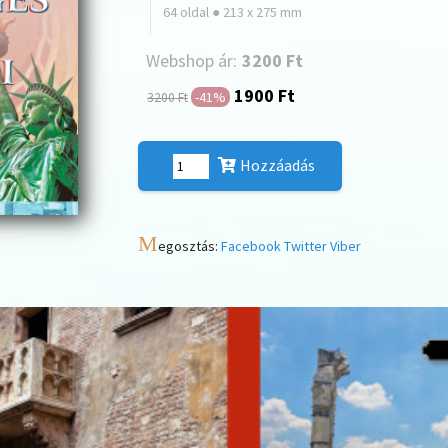
64 oldal ● 213 x 275 mm
Webshop ár:
3200 Ft
1900 Ft
-41%
3200 Ft
Hozzáadás
M
egosztás:
Facebook
Twitter
Viber