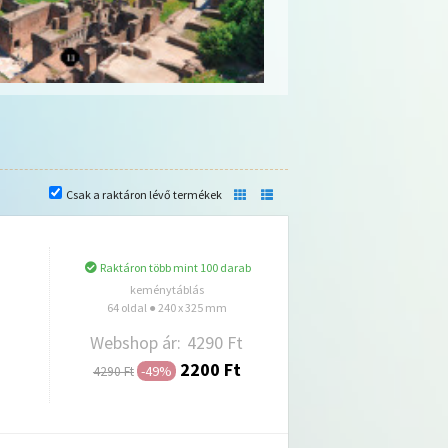
Csak a raktáron lévő termékek
Raktáron több mint 100 darab
keménytáblás
64 oldal ● 240 x 325 mm
Webshop ár:
4290 Ft
2200 Ft
-49%
4290 Ft
Hozzáadás