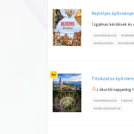
Rejtélyes építménye
I
zgalmas kérdések és é
Ismeretterjesztő
történel
keménytáblás
felsősökne
Titokzatos építmén
A
z ókortól napjainkig 
Ismeretterjesztő
Földünk
középiskolásoknak