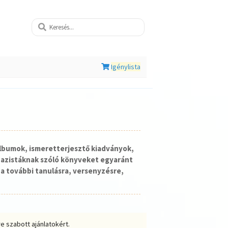
Igénylista
lbumok, ismeretterjesztő kiadványok,
nazistáknak szóló könyveket egyaránt
a további tanulásra, versenyzésre,
e szabott ajánlatokért.