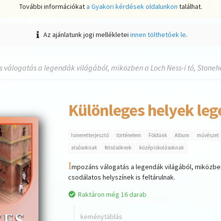
További információkat
a Gyakori kérdések oldalunkon
találhat.
Az ajánlatunk jogi mellékletei
innen tölthetőek le
.
 válogatás a legendák világából, miközben a Loch Ness-i tó, Stonehe
Különleges helyek leg
Ismeretterjesztő
történelem
Földünk
Album
művészet
alsósoknak
felsősöknek
középiskolásoknak
I
mpozáns válogatás a legendák világából, miközbe
csodálatos helyszínek is feltárulnak.
Raktáron még 16 darab
keménytáblás