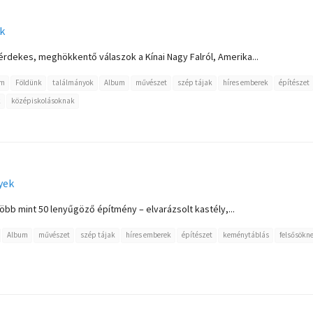
k
rdekes, meghökkentő válaszok a Kínai Nagy Falról, Amerika...
em
Földünk
találmányok
Album
művészet
szép tájak
híres emberek
építészet
k
középiskolásoknak
yek
több mint 50 lenyűgöző építmény – elvarázsolt kastély,...
Album
művészet
szép tájak
híres emberek
építészet
keménytáblás
felsősökn