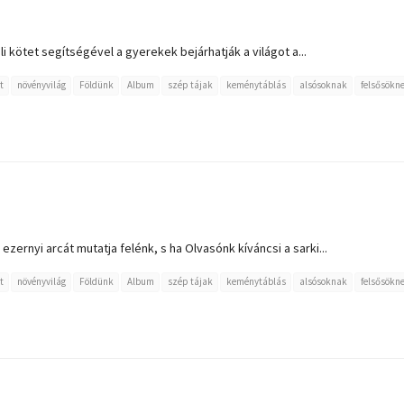
i kötet segítségével a gyerekek bejárhatják a világot a...
t
növényvilág
Földünk
Album
szép tájak
keménytáblás
alsósoknak
felsősökn
ezernyi arcát mutatja felénk, s ha Olvasónk kíváncsi a sarki...
t
növényvilág
Földünk
Album
szép tájak
keménytáblás
alsósoknak
felsősökn