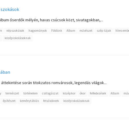
 szokások
 album őserdők mélyén, havas csúcsok közt, sivatagokban,...
em
népszokások
hagyományok
Földünk
Album
művészet
szép tájak
híres emb
k
középiskolásoknak
mában
áttekintése során titokzatos romvárosok, legendás világok...
y
természet
történelem
csillagászat
középkor
ókor
felfedezések
Album
műv
építészet
keménytáblás
felsősöknek
középiskolásoknak