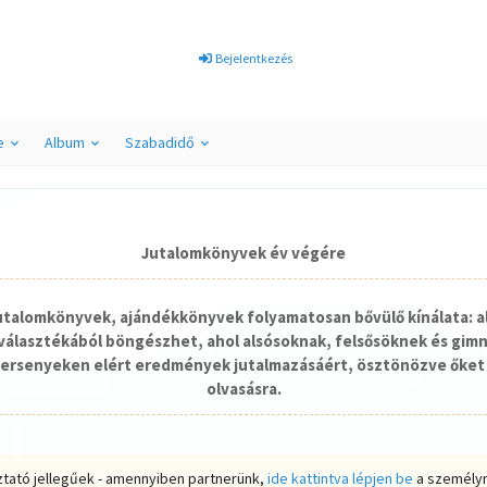
Bejelentkezés
e
Album
Szabadidő
Jutalomkönyvek év végére
jutalomkönyvek, ajándékkönyvek folyamatosan bővülő kínálata: a
álasztékából böngészhet, ahol alsósoknak, felsősöknek és gim
ersenyeken elért eredmények jutalmazásáért, ösztönözve őket 
olvasásra.
ztató jellegűek - amennyiben partnerünk,
ide kattintva lépjen be
a személyr