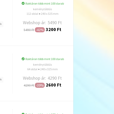
Raktáron több mint 100 darab
keménytáblás
112 oldal ● 240 x 325 mm
Webshop ár:
5490 Ft
ek
3200 Ft
-42%
5490 Ft
Hozzáadás
Raktáron több mint 100 darab
keménytáblás
64 oldal ● 240 x 325 mm
Webshop ár:
4290 Ft
ek
2600 Ft
-39%
4290 Ft
Hozzáadás