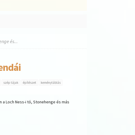
nge és...
endái
szép tájak
építészet
keménytáblás
n a Loch Ness-i tó, Stonehenge és más