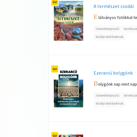
A természet csodái
E
látványos fotókkal tel
Ismeretterjesztő
természe
középiskolásoknak
Ezerarcú bolygónk
B
olygónk nap mint nap 
Ismeretterjesztő
természe
középiskolásoknak