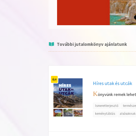
További jutalomkönyv ajánlatunk
Híres utak és utcák
K
önyvünk remek lehető
Ismeretterjesztő
természe
keménytáblás
alsósoknak