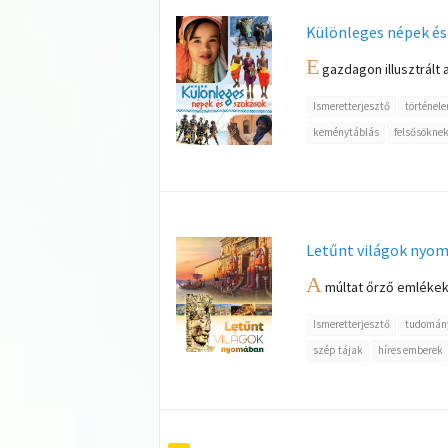
Különleges népek és
E
gazdagon illusztrált
Ismeretterjesztő
történel
keménytáblás
felsősökne
Letűnt világok nyo
A
múltat őrző emlékek 
Ismeretterjesztő
tudomán
szép tájak
híres emberek