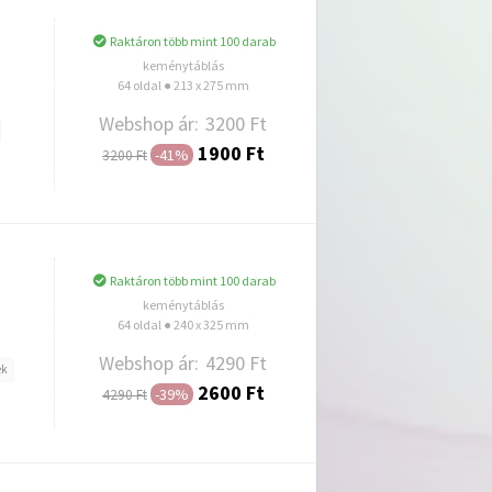
Raktáron több mint 100 darab
keménytáblás
64 oldal ● 213 x 275 mm
Webshop ár:
3200 Ft
1900 Ft
-41%
3200 Ft
Hozzáadás
Raktáron több mint 100 darab
keménytáblás
64 oldal ● 240 x 325 mm
Webshop ár:
4290 Ft
ek
2600 Ft
-39%
4290 Ft
Hozzáadás