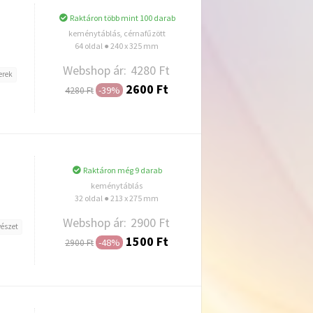
Raktáron több mint 100 darab
keménytáblás, cérnafűzött
64 oldal ● 240 x 325 mm
Webshop ár:
4280 Ft
erek
2600 Ft
-39%
4280 Ft
Hozzáadás
Raktáron még 9 darab
keménytáblás
32 oldal ● 213 x 275 mm
Webshop ár:
2900 Ft
észet
1500 Ft
-48%
2900 Ft
Hozzáadás