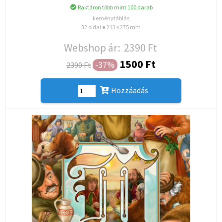
Raktáron több mint 100 darab
keménytáblás
32 oldal ● 213 x 275 mm
Webshop ár:
2390 Ft
1500 Ft
-37%
2390 Ft
Hozzáadás