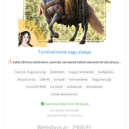
Történelmünk nagy alakjai
A
kötet 28 híres történelmi személy sorsdöntő tetteit eleveníti fel látványos...
Hazánk, Magyarország
történelem
magyar történelem
honfoglalás
Mátyás király
1848-49
királyok
híres emberek
Magyarország
kartonált fedél
kis méret
alsósoknak
felsősöknek
középiskolásoknak
Raktáron több mint 100 darab
kis alakú, kartonált
64 oldal ● 165 × 235 mm
Webshop ár:
2900 Ft