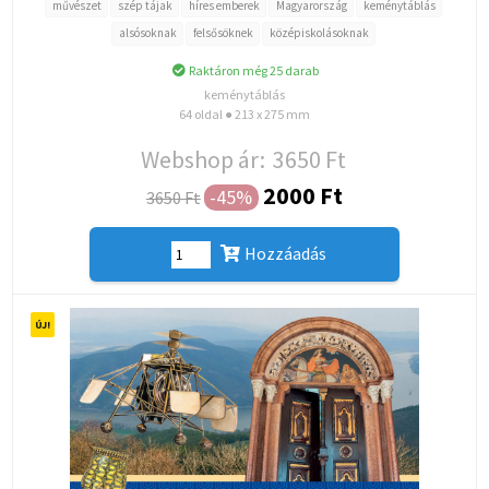
művészet
szép tájak
híres emberek
Magyarország
keménytáblás
alsósoknak
felsősöknek
középiskolásoknak
Raktáron még 25 darab
keménytáblás
64 oldal ● 213 x 275 mm
Webshop ár:
3650 Ft
2000 Ft
-45%
3650 Ft
Hozzáadás