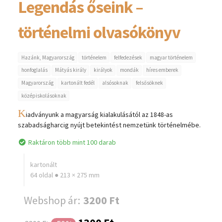
Legendás őseink –
történelmi olvasókönyv
Hazánk, Magyarország
történelem
felfedezések
magyar történelem
honfoglalás
Mátyás király
királyok
mondák
híres emberek
Magyarország
kartonált fedél
alsósoknak
felsősöknek
középiskolásoknak
K
iadványunk a magyarság kialakulásától az 1848-as
szabadságharcig nyújt betekintést nemzetünk történelmébe.
Raktáron több mint 100 darab
kartonált
64 oldal ● 213 × 275 mm
Webshop ár:
3200 Ft