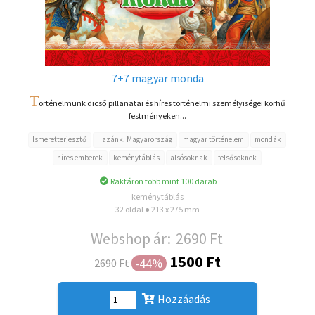
7+7 magyar monda
T
örténelmünk dicső pillanatai és híres történelmi személyiségei korhű
festményeken...
Ismeretterjesztő
Hazánk, Magyarország
magyar történelem
mondák
híres emberek
keménytáblás
alsósoknak
felsősöknek
Raktáron több mint 100 darab
keménytáblás
32 oldal ● 213 x 275 mm
Webshop ár:
2690 Ft
1500 Ft
-44%
2690 Ft
Hozzáadás