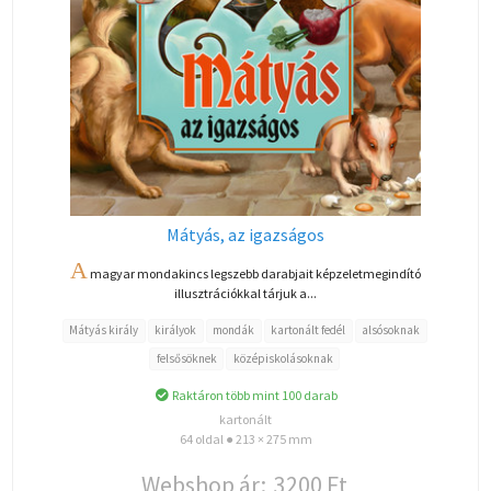
Mátyás, az igazságos
A
magyar mondakincs legszebb darabjait képzeletmegindító
illusztrációkkal tárjuk a...
Mátyás király
királyok
mondák
kartonált fedél
alsósoknak
felsősöknek
középiskolásoknak
Raktáron több mint 100 darab
kartonált
64 oldal ● 213 × 275 mm
Webshop ár:
3200 Ft