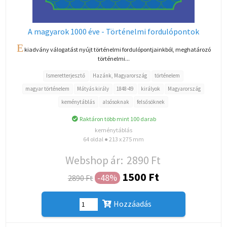
A magyarok 1000 éve - Történelmi fordulópontok
E
kiadvány válogatást nyújt történelmi fordulópontjainkból, meghatározó
történelmi...
Ismeretterjesztő
Hazánk, Magyarország
történelem
magyar történelem
Mátyás király
1848-49
királyok
Magyarország
keménytáblás
alsósoknak
felsősöknek
Raktáron több mint 100 darab
keménytáblás
64 oldal ● 213 x 275 mm
Webshop ár:
2890 Ft
1500 Ft
-48%
2890 Ft
Hozzáadás