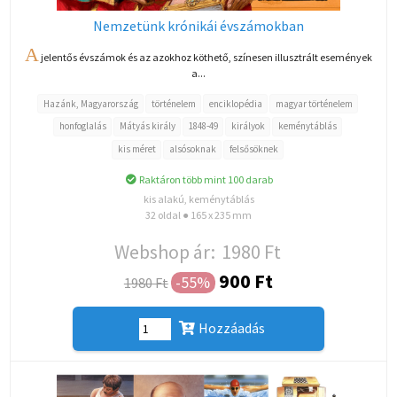
Nemzetünk krónikái évszámokban
A
jelentős évszámok és az azokhoz köthető, színesen illusztrált események
a...
Hazánk, Magyarország
történelem
enciklopédia
magyar történelem
honfoglalás
Mátyás király
1848-49
királyok
keménytáblás
kis méret
alsósoknak
felsősöknek
Raktáron több mint 100 darab
kis alakú, keménytáblás
32 oldal ● 165 x 235 mm
Webshop ár:
1980 Ft
900 Ft
-55%
1980 Ft
Hozzáadás