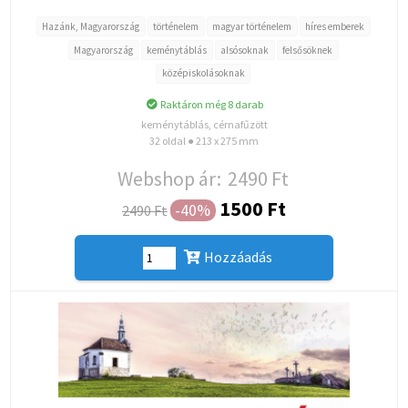
Hazánk, Magyarország
történelem
magyar történelem
híres emberek
Magyarország
keménytáblás
alsósoknak
felsősöknek
középiskolásoknak
Raktáron még 8 darab
keménytáblás, cérnafűzött
32 oldal ● 213 x 275 mm
Webshop ár:
2490 Ft
1500 Ft
-40%
2490 Ft
Hozzáadás