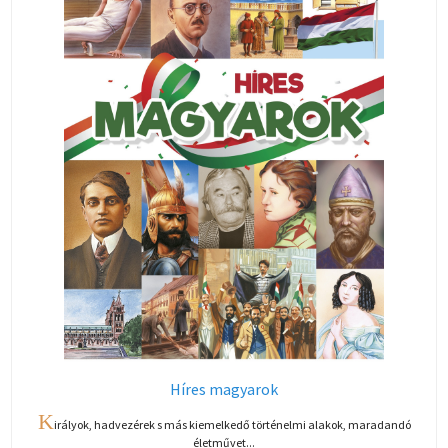
Híres magyarok
K
irályok, hadvezérek s más kiemelkedő történelmi alakok, maradandó
életművet...