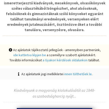
ismeretterjesztő kiadványok, mesekönyvek, olvasókönyvek
széles választékából böngészhet, ahol alsósoknak,
felsősöknek és gimnazistáknak szóló könyveket egyaránt
találhat tanulmányi eredmények, versenyeken elért
eredmények jutalmazásáért, ösztönözve őket a további
tanulásra, versenyzésre, olvasásra.
Az ajánlatok tájékoztató jellegűek - amennyiben partnerünk,
ide kattintva lépjen be
a személyre szabott ajánlatokért.
További információkat
a Gyakori kérdések oldalunkon
találhat.
Az ajánlatunk jogi mellékletei
innen tölthetőek le
.
Kiadványunk a magyarság kialakulásától az 1848-
as szabadságharcig nyújt...