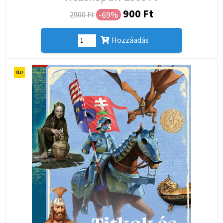
900 Ft
-69%
2900 Ft
Hozzáadás