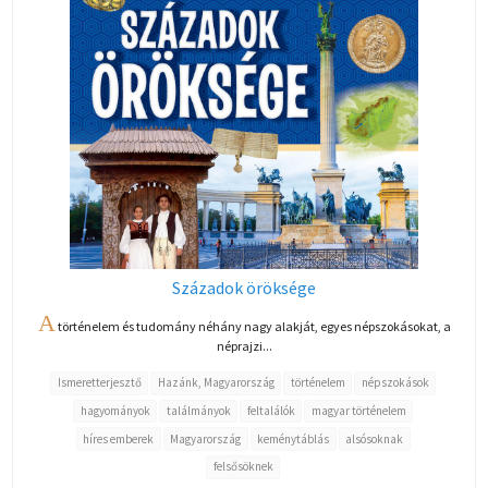
Századok öröksége
A
történelem és tudomány néhány nagy alakját, egyes népszokásokat, a
néprajzi...
Ismeretterjesztő
Hazánk, Magyarország
történelem
népszokások
hagyományok
találmányok
feltalálók
magyar történelem
híres emberek
Magyarország
keménytáblás
alsósoknak
felsősöknek