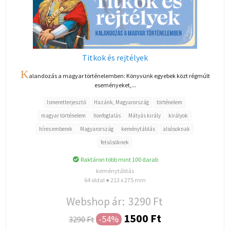
Titkok és rejtélyek
K
alandozás a magyar történelemben: Könyvünk egyebek közt régmúlt
eseményeket,...
Ismeretterjesztő
Hazánk, Magyarország
történelem
magyar történelem
honfoglalás
Mátyás király
királyok
híres emberek
Magyarország
keménytáblás
alsósoknak
felsősöknek
Raktáron több mint 100 darab
keménytáblás
64 oldal ● 213 x 275 mm
Webshop ár:
3290 Ft
1500 Ft
-54%
3290 Ft