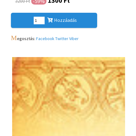
1300 Ft
-59%
3200 Ft
Hozzáadás
M
egosztás:
Facebook
Twitter
Viber