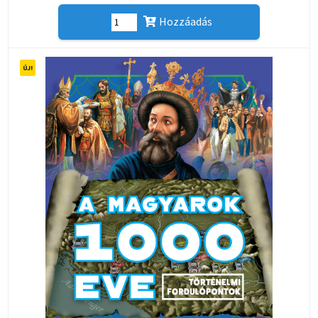
Hozzáadás