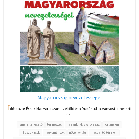
Magyarország nevezetességei
I
dőutazás Észak-Magyarország, az Alföld és a Dunántúl látványos természeti
és...
Ismeretterjesztő
természet
Hazánk, Magyarország
történelem
népszokások
hagyományok
növényvilág
magyar történelem