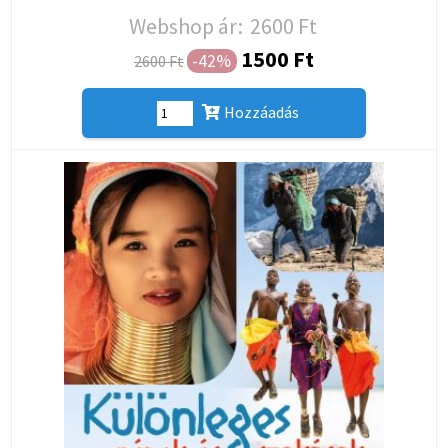
Webshop ár:
2600 Ft
1500 Ft
-42%
2600 Ft
Hozzáadás