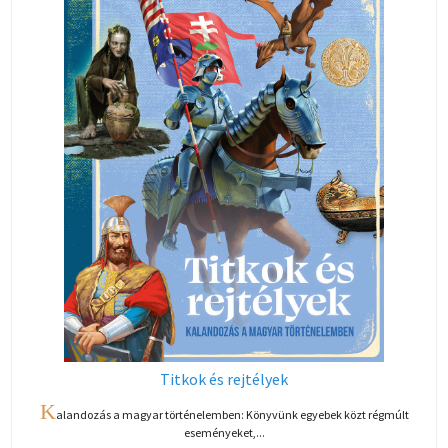
Titkok és rejtélyek
K
alandozás a magyar történelemben: Könyvünk egyebek közt régmúlt
eseményeket,...