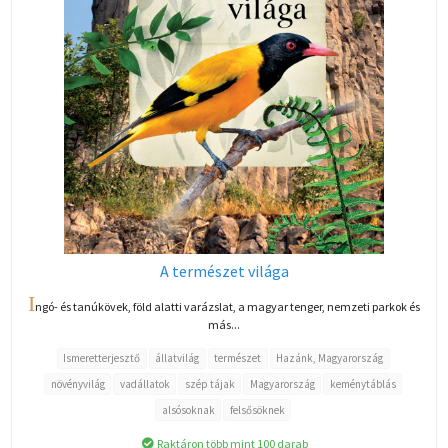
A természet világa
I
ngó- és tanúkövek, föld alatti varázslat, a magyar tenger, nemzeti parkok és
más...
Ismeretterjesztő
állatvilág
természet
Hazánk, Magyarország
növényvilág
vadállatok
szép tájak
Magyarország
keménytáblás
alsósoknak
felsősöknek
Raktáron több mint 100 darab