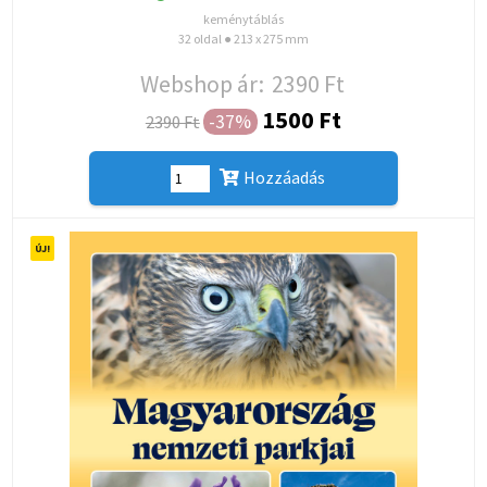
keménytáblás
32 oldal ● 213 x 275 mm
Webshop ár:
2390 Ft
1500 Ft
-37%
2390 Ft
Hozzáadás