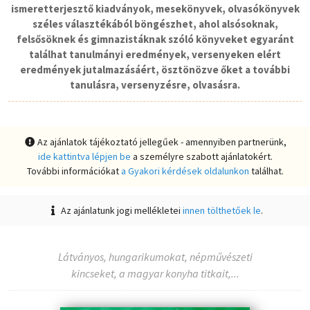
ismeretterjesztő kiadványok, mesekönyvek, olvasókönyvek
széles választékából böngészhet, ahol alsósoknak,
felsősöknek és gimnazistáknak szóló könyveket egyaránt
találhat tanulmányi eredmények, versenyeken elért
eredmények jutalmazásáért, ösztönözve őket a további
tanulásra, versenyzésre, olvasásra.
Az ajánlatok tájékoztató jellegűek - amennyiben partnerünk,
ide kattintva lépjen be
a személyre szabott ajánlatokért.
További információkat
a Gyakori kérdések oldalunkon
találhat.
Az ajánlatunk jogi mellékletei
innen tölthetőek le
.
Látványos, hungarikumokat, népművészeti
kincseket, a magyar konyha titkait,...