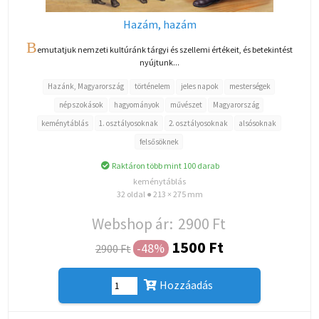
Hazám, hazám
B
emutatjuk nemzeti kultúránk tárgyi és szellemi értékeit, és betekintést
nyújtunk...
Hazánk, Magyarország
történelem
jeles napok
mesterségek
népszokások
hagyományok
művészet
Magyarország
keménytáblás
1. osztályosoknak
2. osztályosoknak
alsósoknak
felsősöknek
Raktáron több mint 100 darab
keménytáblás
32 oldal ● 213 × 275 mm
Webshop ár:
2900 Ft
1500 Ft
-48%
2900 Ft
Hozzáadás