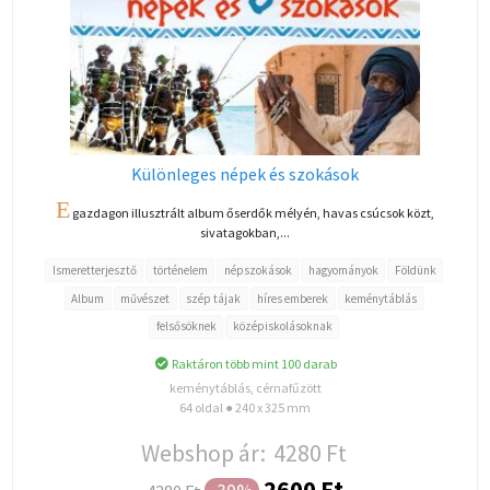
Különleges népek és szokások
E
gazdagon illusztrált album őserdők mélyén, havas csúcsok közt,
sivatagokban,...
Ismeretterjesztő
történelem
népszokások
hagyományok
Földünk
Album
művészet
szép tájak
híres emberek
keménytáblás
felsősöknek
középiskolásoknak
Raktáron több mint 100 darab
keménytáblás, cérnafűzött
64 oldal ● 240 x 325 mm
Webshop ár:
4280 Ft
2600 Ft