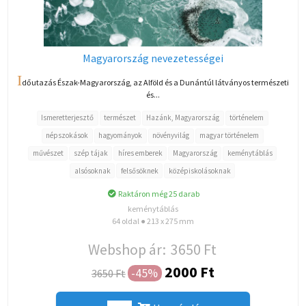
Magyarország nevezetességei
I
dőutazás Észak-Magyarország, az Alföld és a Dunántúl látványos természeti
és...
Ismeretterjesztő
természet
Hazánk, Magyarország
történelem
népszokások
hagyományok
növényvilág
magyar történelem
művészet
szép tájak
híres emberek
Magyarország
keménytáblás
alsósoknak
felsősöknek
középiskolásoknak
Raktáron még 25 darab
keménytáblás
64 oldal ● 213 x 275 mm
Webshop ár:
3650 Ft
2000 Ft
-45%
3650 Ft