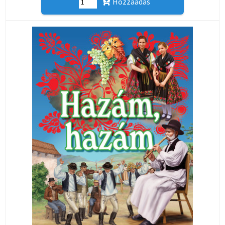
Hozzáadás