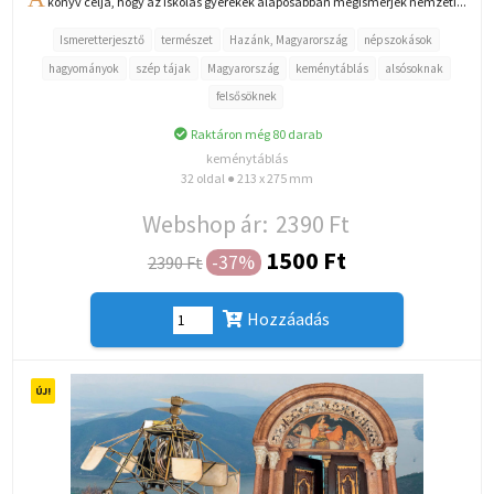
könyv célja, hogy az iskolás gyerekek alaposabban megismerjék nemzeti...
Ismeretterjesztő
természet
Hazánk, Magyarország
népszokások
hagyományok
szép tájak
Magyarország
keménytáblás
alsósoknak
felsősöknek
Raktáron még 80 darab
keménytáblás
32 oldal ● 213 x 275 mm
Webshop ár:
2390 Ft
1500 Ft
-37%
2390 Ft
Hozzáadás