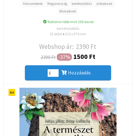
híres emberek
Magyarország
keménytáblás
alsósoknak
felsősöknek
Raktáron több mint 100 darab
keménytáblás
32 oldal ● 213 x 275 mm
Webshop ár:
2390 Ft
1500 Ft
-37%
2390 Ft
Hozzáadás