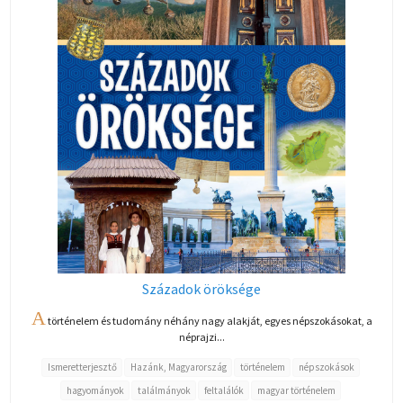
Századok öröksége
A
történelem és tudomány néhány nagy alakját, egyes népszokásokat, a
néprajzi...
Ismeretterjesztő
Hazánk, Magyarország
történelem
népszokások
hagyományok
találmányok
feltalálók
magyar történelem