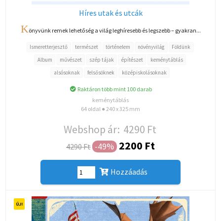
Híres utak és utcák
K
önyvünk remek lehetőség a világ leghíresebb és legszebb – gyakran...
Ismeretterjesztő
természet
történelem
növényvilág
Földünk
Album
művészet
szép tájak
építészet
keménytáblás
alsósoknak
felsősöknek
középiskolásoknak
Raktáron több mint 100 darab
keménytáblás
64 oldal ● 240 x 325 mm
Webshop ár:
4290 Ft
2200 Ft
-49%
4290 Ft
Hozzáadás