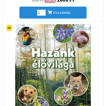
-39%
4280 Ft
Hozzáadás