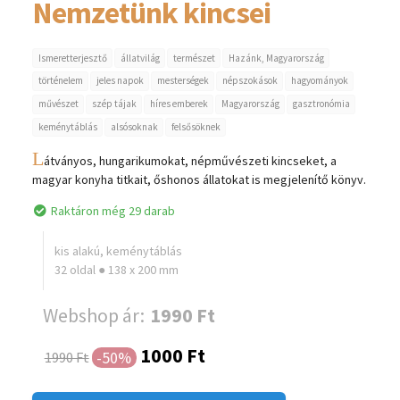
Nemzetünk kincsei
Ismeretterjesztő
állatvilág
természet
Hazánk, Magyarország
történelem
jeles napok
mesterségek
népszokások
hagyományok
művészet
szép tájak
híres emberek
Magyarország
gasztronómia
keménytáblás
alsósoknak
felsősöknek
L
átványos, hungarikumokat, népművészeti kincseket, a
magyar konyha titkait, őshonos állatokat is megjelenítő könyv.
Raktáron még 29 darab
kis alakú, keménytáblás
32 oldal ● 138 x 200 mm
Webshop ár:
1990 Ft
1000 Ft
-50%
1990 Ft