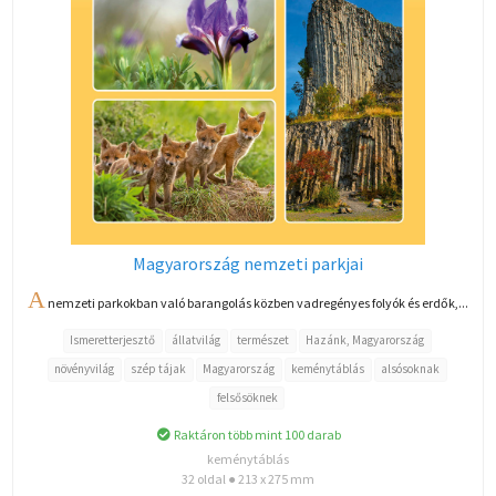
Magyarország nemzeti parkjai
A
nemzeti parkokban való barangolás közben vadregényes folyók és erdők,...
Ismeretterjesztő
állatvilág
természet
Hazánk, Magyarország
növényvilág
szép tájak
Magyarország
keménytáblás
alsósoknak
felsősöknek
Raktáron több mint 100 darab
keménytáblás
32 oldal ● 213 x 275 mm