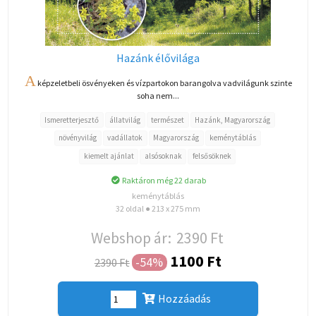
Hazánk élővilága
A
képzeletbeli ösvényeken és vízpartokon barangolva vadvilágunk szinte
soha nem...
Ismeretterjesztő
állatvilág
természet
Hazánk, Magyarország
növényvilág
vadállatok
Magyarország
keménytáblás
kiemelt ajánlat
alsósoknak
felsősöknek
Raktáron még 22 darab
keménytáblás
32 oldal ● 213 x 275 mm
Webshop ár:
2390 Ft
1100 Ft
-54%
2390 Ft
Hozzáadás