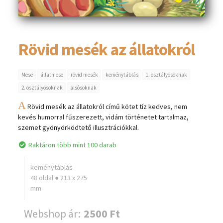
Rövid mesék az állatokról
Mese
állatmese
rövid mesék
keménytáblás
1. osztályosoknak
2. osztályosoknak
alsósoknak
A
Rövid mesék az állatokról című kötet tíz kedves, nem
kevés humorral fűszerezett, vidám történetet tartalmaz,
szemet gyönyörködtető illusztrációkkal.
Raktáron több mint 100 darab
keménytáblás
48 oldal ● 213 x 275
mm
Webshop ár:
2500 Ft