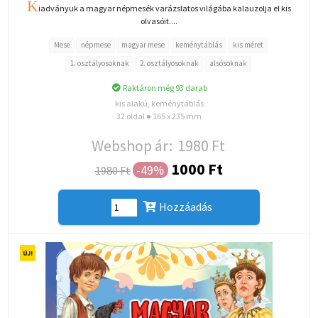
K
iadványuk a magyar népmesék varázslatos világába kalauzolja el kis
olvasóit....
Mese
népmese
magyar mese
keménytáblás
kis méret
1. osztályosoknak
2. osztályosoknak
alsósoknak
Raktáron még 93 darab
kis alakú, keménytáblás
32 oldal ● 165 x 235 mm
Webshop ár:
1980 Ft
1000 Ft
-49%
1980 Ft
Hozzáadás