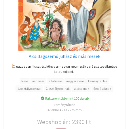
A csillagszemű juhász és más mesék
E
gazdagon illusztrált könyv a magyar népmesék varázslatos világába
kalauzolja el...
Mese
népmese
állatmese
magyar mese
keménytáblás
1. osztályosoknak
2. osztályosoknak
alsósoknak
óvodásoknak
Raktáron több mint 100 darab
keménytáblás
32 oldal ● 213 x 275 mm
Webshop ár:
2390 Ft