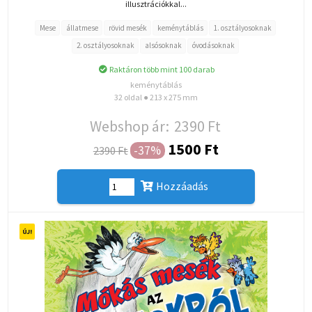
illusztrációkkal...
Mese
állatmese
rövid mesék
keménytáblás
1. osztályosoknak
2. osztályosoknak
alsósoknak
óvodásoknak
Raktáron több mint 100 darab
keménytáblás
32 oldal ● 213 x 275 mm
Webshop ár:
2390 Ft
1500 Ft
-37%
2390 Ft
Hozzáadás