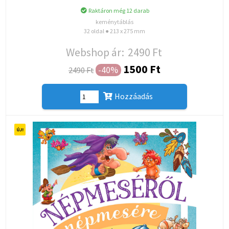
Raktáron még 12 darab
keménytáblás
32 oldal ● 213 x 275 mm
Webshop ár:
2490 Ft
1500 Ft
-40%
2490 Ft
Hozzáadás