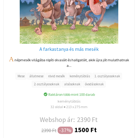
A farkastanya és más mesék
A
népmesék világába röpíti olvasóit és hallgatóit, akik újra jót mulathatnak
a...
Mese
állatmese
rövid mesék
keménytáblás
1. osztályosoknak
2. osztályosoknak
alsósoknak
óvodásoknak
Raktáron több mint 100 darab
keménytáblás
32 oldal ● 213 x 275 mm
Webshop ár:
2390 Ft
1500 Ft
-37%
2390 Ft