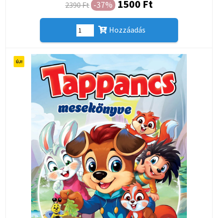
1500 Ft
-37%
2390 Ft
Hozzáadás