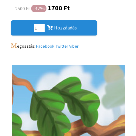
1700 Ft
-32%
2500 Ft
Hozzáadás
M
egosztás:
Facebook
Twitter
Viber