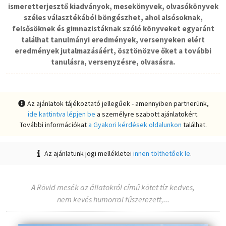
ismeretterjesztő kiadványok, mesekönyvek, olvasókönyvek
széles választékából böngészhet, ahol alsósoknak,
felsősöknek és gimnazistáknak szóló könyveket egyaránt
találhat tanulmányi eredmények, versenyeken elért
eredmények jutalmazásáért, ösztönözve őket a további
tanulásra, versenyzésre, olvasásra.
Az ajánlatok tájékoztató jellegűek - amennyiben partnerünk,
ide kattintva lépjen be
a személyre szabott ajánlatokért.
További információkat
a Gyakori kérdések oldalunkon
találhat.
Az ajánlatunk jogi mellékletei
innen tölthetőek le
.
A Rövid mesék az állatokról című kötet tíz kedves,
nem kevés humorral fűszerezett,...