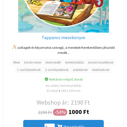
Tappancs mesekönyve
A
szótagolt és folyamatos szövegű, a mesebeli Kerekerdőben játszódó
mesék...
Mese
kortárs mese
rövid mesék
keménytáblás
olvasni tanulóknak
1. osztályosoknak
2. osztályosoknak
alsósoknak
óvodásoknak
Raktáron még 61 darab
kis alakú, keménytáblás
32 oldal ● 165 x 235 mm
Webshop ár:
2190 Ft
1000 Ft
-54%
2190 Ft
Hozzáadás