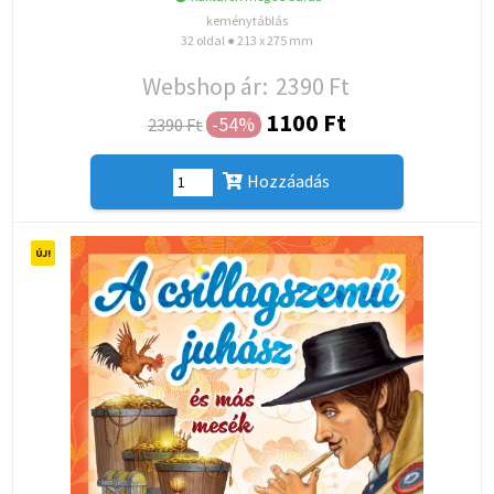
keménytáblás
32 oldal ● 213 x 275 mm
Webshop ár:
2390 Ft
1100 Ft
-54%
2390 Ft
Hozzáadás