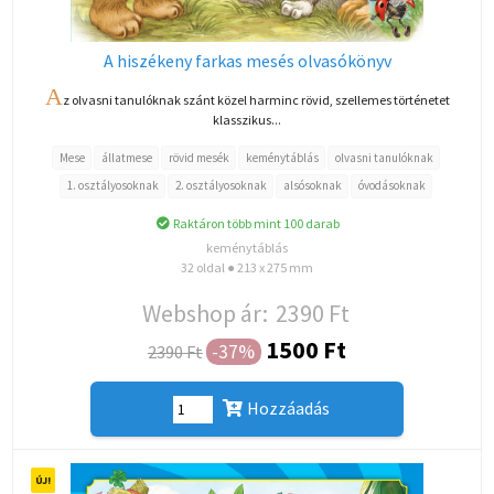
A hiszékeny farkas mesés olvasókönyv
A
z olvasni tanulóknak szánt közel harminc rövid, szellemes történetet
klasszikus...
Mese
állatmese
rövid mesék
keménytáblás
olvasni tanulóknak
1. osztályosoknak
2. osztályosoknak
alsósoknak
óvodásoknak
Raktáron több mint 100 darab
keménytáblás
32 oldal ● 213 x 275 mm
Webshop ár:
2390 Ft
1500 Ft
-37%
2390 Ft
Hozzáadás