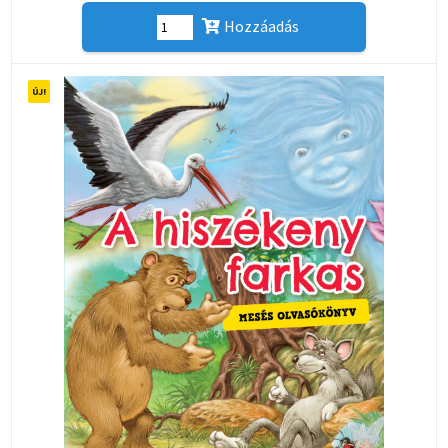
Hozzáadás