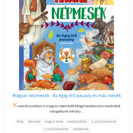
Magyar népmesék - Az égig érő paszuly és más mesék
K
iadványunkban a magyar népmesék kifogyhatatlan kincsestárából
válogattunk néhány...
Mese
népmese
magyar mese
keménytáblás
1. osztályosoknak
2. osztályosoknak
alsósoknak