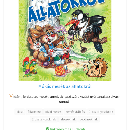
Mókás mesék az állatokról
V
idám, fordulatos mesék, amelyek igazi szórakozást nyújtanak az olvasni
tanuló...
Mese
állatmese
rövid mesék
keménytáblás
1. osztályosoknak
2. osztályosoknak
alsósoknak
óvodásoknak
Raktáron még 35 darab