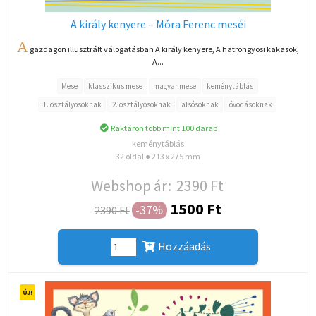
A király kenyere – Móra Ferenc meséi
A
gazdagon illusztrált válogatásban A király kenyere, A hatrongyosi kakasok,
A...
Mese
klasszikus mese
magyar mese
keménytáblás
1. osztályosoknak
2. osztályosoknak
alsósoknak
óvodásoknak
Raktáron több mint 100 darab
keménytáblás
32 oldal ● 213 x 275 mm
Webshop ár:
2390 Ft
1500 Ft
-37%
2390 Ft
Hozzáadás