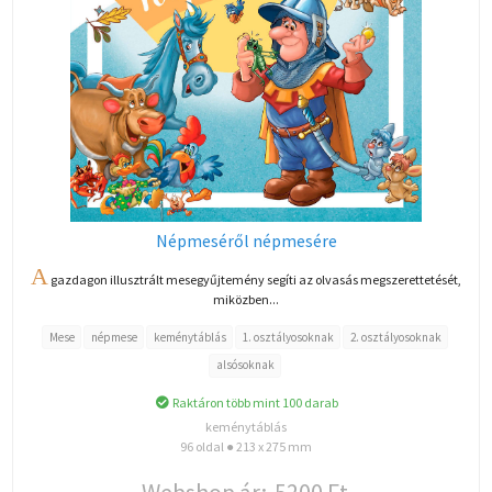
Népmeséről népmesére
A
gazdagon illusztrált mesegyűjtemény segíti az olvasás megszerettetését,
miközben...
Mese
népmese
keménytáblás
1. osztályosoknak
2. osztályosoknak
alsósoknak
Raktáron több mint 100 darab
keménytáblás
96 oldal ● 213 x 275 mm
Webshop ár:
5200 Ft