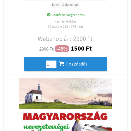
középiskolásoknak
Raktáron még 9 darab
keménytáblás
32 oldal ● 213 x 275 mm
Webshop ár:
2900 Ft
1500 Ft
-48%
2900 Ft
Hozzáadás