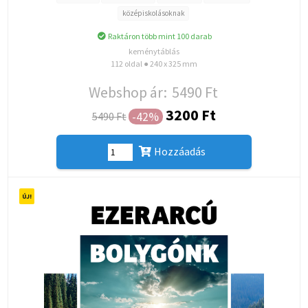
középiskolásoknak
Raktáron több mint 100 darab
keménytáblás
112 oldal ● 240 x 325 mm
Webshop ár:
5490 Ft
3200 Ft
-42%
5490 Ft
Hozzáadás