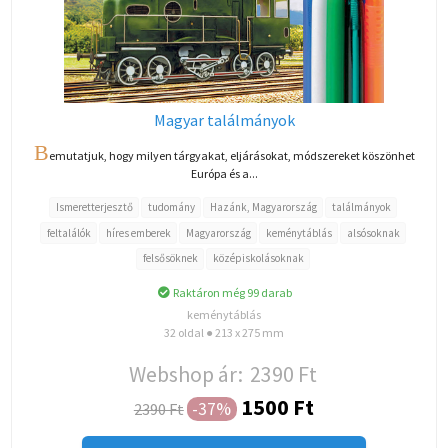
Magyar találmányok
B
emutatjuk, hogy milyen tárgyakat, eljárásokat, módszereket köszönhet
Európa és a...
Ismeretterjesztő
tudomány
Hazánk, Magyarország
találmányok
feltalálók
híres emberek
Magyarország
keménytáblás
alsósoknak
felsősöknek
középiskolásoknak
Raktáron még 99 darab
keménytáblás
32 oldal ● 213 x 275 mm
Webshop ár:
2390 Ft
1500 Ft
-37%
2390 Ft