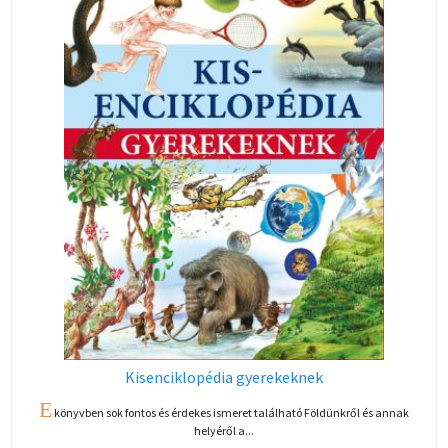
Kisenciklopédia gyerekeknek
E
könyvben sok fontos és érdekes ismeret található Földünkről és annak
helyéről a...