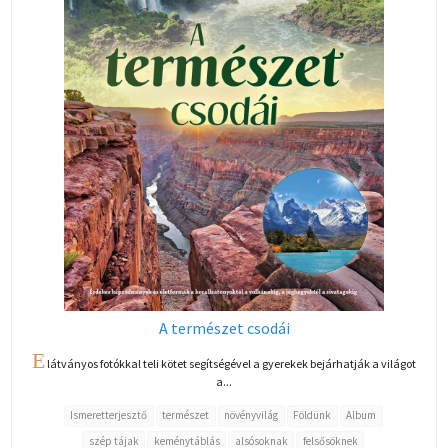
A természet csodái
E
látványos fotókkal teli kötet segítségével a gyerekek bejárhatják a világot
a...
Ismeretterjesztő
természet
növényvilág
Földünk
Album
szép tájak
keménytáblás
alsósoknak
felsősöknek