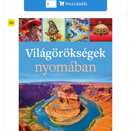
Hozzáadás