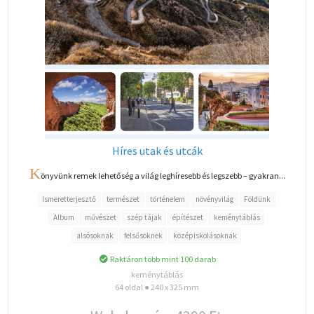
Híres utak és utcák
K
önyvünk remek lehetőség a világ leghíresebb és legszebb – gyakran...
Ismeretterjesztő
természet
történelem
növényvilág
Földünk
Album
művészet
szép tájak
építészet
keménytáblás
alsósoknak
felsősöknek
középiskolásoknak
Raktáron több mint 100 darab
keménytáblás
64 oldal ● 240 x 325 mm