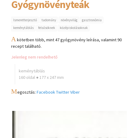
Gyógynövényteák
Ismeretterjesztő
tudomány
növényvilág
gasztronómia
keménytáblás
felsősöknek
középiskolásoknak
A
kötetben több, mint 47 gyógynövény leírása, valamint 90
recept található.
Jelenleg nem rendelhető
keménytáblás
160 oldal ● 177 x 247 mm
M
egosztás:
Facebook
Twitter
Viber