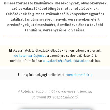
ismeretterjesztő kiadványok, mesekönyvek, olvasókönyvek
széles választékából böngészhet, ahol alsósoknak,
felsősöknek és gimnazistáknak szóló könyveket egyaránt
találhat tanulmányi eredmények, versenyeken elért
eredmények jutalmazásáért, ösztönözve őket a további
tanulásra, versenyzésre, olvasásra.
Az ajánlatok tájékoztató jellegűek - amennyiben partnerünk,
ide kattintva lépjen be
a személyre szabott ajánlatokért.
További információkat
a Gyakori kérdések oldalunkon
találhat.
Az ajánlatunk jogi mellékletei
innen tölthetőek le
.
A kötetben több, mint 47 gyógynövény leírása,
valamint 90 recept található.