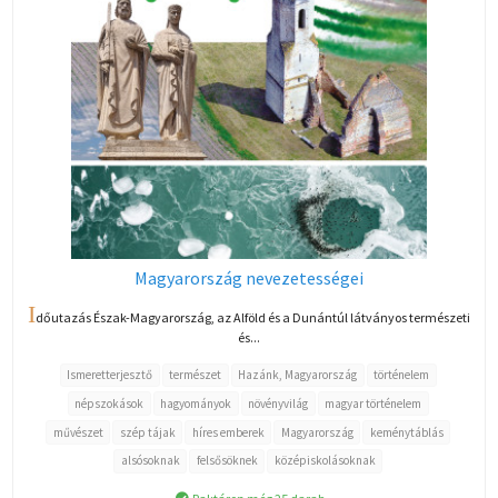
Magyarország nevezetességei
I
dőutazás Észak-Magyarország, az Alföld és a Dunántúl látványos természeti
és...
Ismeretterjesztő
természet
Hazánk, Magyarország
történelem
népszokások
hagyományok
növényvilág
magyar történelem
művészet
szép tájak
híres emberek
Magyarország
keménytáblás
alsósoknak
felsősöknek
középiskolásoknak