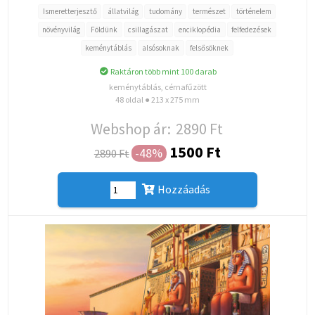
Ismeretterjesztő
állatvilág
tudomány
természet
történelem
növényvilág
Földünk
csillagászat
enciklopédia
felfedezések
keménytáblás
alsósoknak
felsősöknek
Raktáron több mint 100 darab
keménytáblás, cérnafűzött
48 oldal ● 213 x 275 mm
Webshop ár:
2890 Ft
1500 Ft
-48%
2890 Ft
Hozzáadás