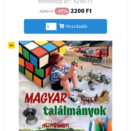
Webshop ár:
4290 Ft
2200 Ft
-49%
4290 Ft
Hozzáadás