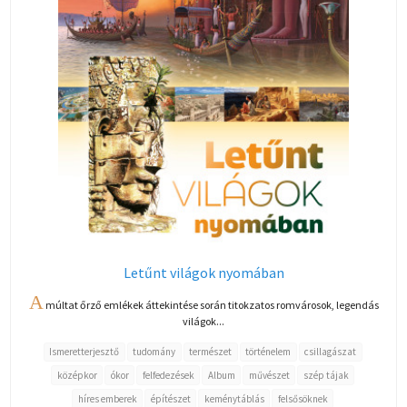
Letűnt világok nyomában
A
múltat őrző emlékek áttekintése során titokzatos romvárosok, legendás
világok...
Ismeretterjesztő
tudomány
természet
történelem
csillagászat
középkor
ókor
felfedezések
Album
művészet
szép tájak
híres emberek
építészet
keménytáblás
felsősöknek