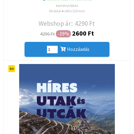
keménytáblás
64 oldal ● 240 x 325 mm
Webshop ár:
4290 Ft
2600 Ft
-39%
4290 Ft
Hozzáadás