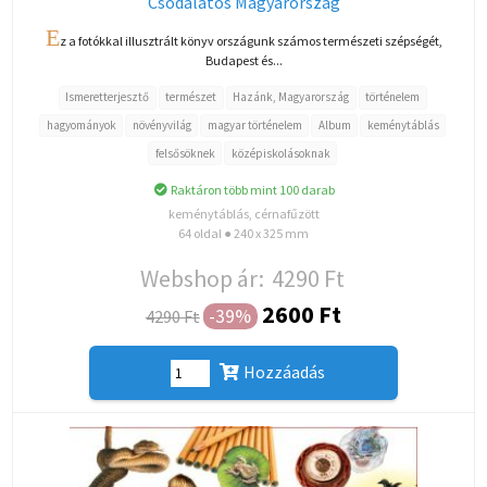
Csodálatos Magyarország
E
z a fotókkal illusztrált könyv országunk számos természeti szépségét,
Budapest és...
Ismeretterjesztő
természet
Hazánk, Magyarország
történelem
hagyományok
növényvilág
magyar történelem
Album
keménytáblás
felsősöknek
középiskolásoknak
Raktáron több mint 100 darab
keménytáblás, cérnafűzött
64 oldal ● 240 x 325 mm
Webshop ár:
4290 Ft
2600 Ft
-39%
4290 Ft
Hozzáadás