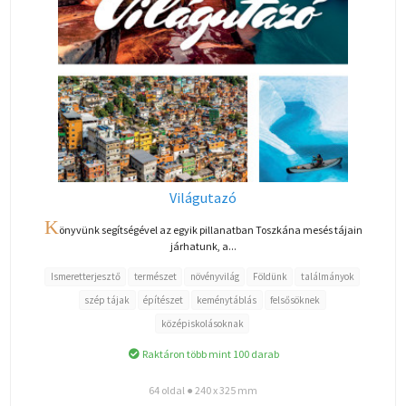
Világutazó
K
önyvünk segítségével az egyik pillanatban Toszkána mesés tájain
járhatunk, a...
Ismeretterjesztő
természet
növényvilág
Földünk
találmányok
szép tájak
építészet
keménytáblás
felsősöknek
középiskolásoknak
Raktáron több mint 100 darab
64 oldal ● 240 x 325 mm