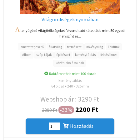
Világörökségek nyomában
A
lenyűgöző világörökségeket felvonultató kötet több mint 50 egyedi
helyszínt és...
Ismeretterjesztő
állatvilág
természet
növényvilág
Földünk
Album
szép tájak
építészet
keménytáblás
felsősöknek
középiskolásoknak
Raktáron több mint 100 darab
keménytáblás
64 oldal ● 240 × 325 mm
Webshop ár:
3290 Ft
2200 Ft
-33%
3290 Ft
Hozzáadás