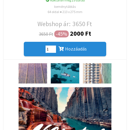
Raktáron még 25 darab
keménytáblás
64 oldal ● 213 x 275 mm
Webshop ár:
3650 Ft
2000 Ft
-45%
3650 Ft
Hozzáadás