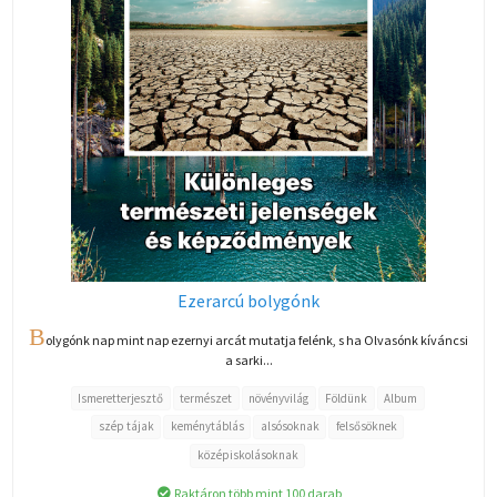
Ezerarcú bolygónk
B
olygónk nap mint nap ezernyi arcát mutatja felénk, s ha Olvasónk kíváncsi
a sarki...
Ismeretterjesztő
természet
növényvilág
Földünk
Album
szép tájak
keménytáblás
alsósoknak
felsősöknek
középiskolásoknak
Raktáron több mint 100 darab