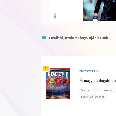
További jutalomkönyv ajánlatunk
Nemzeti 11
A
magyar válogatott tö
Szabadidő
szórakozás
középiskolásoknak