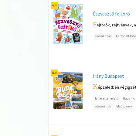
Észvesztő fejtörő
F
ejtörők, rejtvények,
szórakozás
kartonált fedé
Irány Budapest
K
épzeletben végigsétá
Ismeretterjesztő
Hazánk, 
alsósoknak
felsősöknek