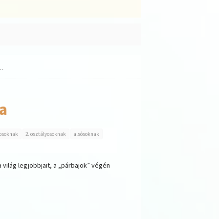
..
ja
yosoknak
2. osztályosoknak
alsósoknak
 világ legjobbjait, a „párbajok” végén