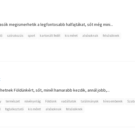
asók megismerhetik a legfontosabb halfajtákat, sőt még mini...
dő
szórakozás
sport
kartonált fedél
kis méret
alsósoknak
felsősöknek
t
hetnek Földünkért, sőt, minél hamarabb kezdik, annál jobb,...
y
természet
növényvilág
Földünk
vadállatok
találmányok
híres emberek
Szab
l
foglalkoztató
kis méret
alsósoknak
felsősöknek