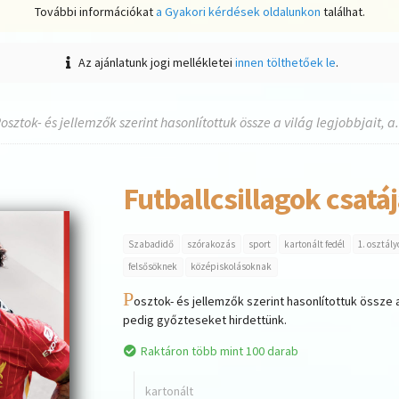
További információkat
a Gyakori kérdések oldalunkon
találhat.
Az ajánlatunk jogi mellékletei
innen tölthetőek le
.
osztok- és jellemzők szerint hasonlítottuk össze a világ legjobbjait, a.
Futballcsillagok csatá
Szabadidő
szórakozás
sport
kartonált fedél
1. osztál
felsősöknek
középiskolásoknak
P
osztok- és jellemzők szerint hasonlítottuk össze a
pedig győzteseket hirdettünk.
Raktáron több mint 100 darab
kartonált