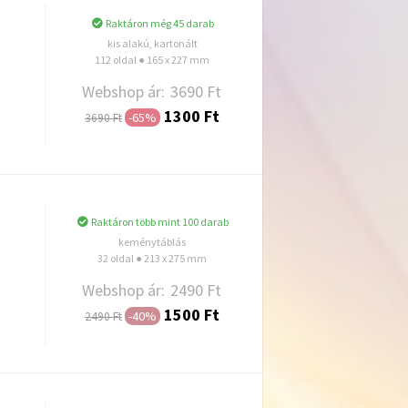
Raktáron még 45 darab
kis alakú, kartonált
112 oldal ● 165 x 227 mm
Webshop ár:
3690 Ft
1300 Ft
-65%
3690 Ft
Hozzáadás
Raktáron több mint 100 darab
keménytáblás
32 oldal ● 213 x 275 mm
Webshop ár:
2490 Ft
1500 Ft
-40%
2490 Ft
Hozzáadás