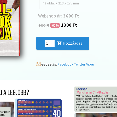
48 oldal ● 213 x 275 mm
Webshop ár:
3690 Ft
1300 Ft
-65%
3690 Ft
Hozzáadás
M
egosztás:
Facebook
Twitter
Viber