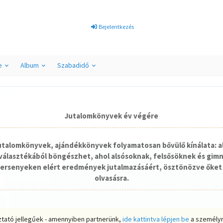
Bejelentkezés
e
Album
Szabadidő
Jutalomkönyvek év végére
jutalomkönyvek, ajándékkönyvek folyamatosan bővülő kínálata: a
álasztékából böngészhet, ahol alsósoknak, felsősöknek és gim
ersenyeken elért eredmények jutalmazásáért, ösztönözve őket 
olvasásra.
ztató jellegűek - amennyiben partnerünk,
ide kattintva lépjen be
a személyr