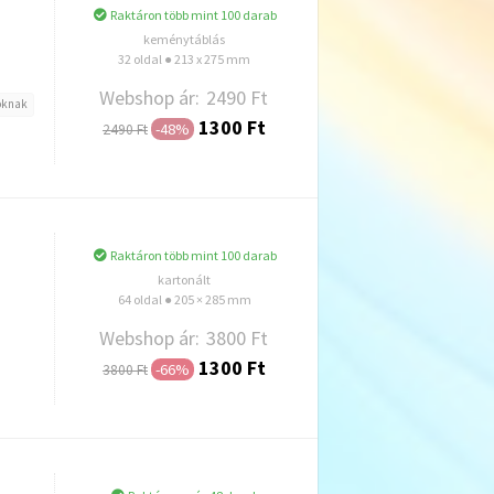
Raktáron több mint 100 darab
keménytáblás
32 oldal ● 213 x 275 mm
Webshop ár:
2490 Ft
soknak
1300 Ft
-48%
2490 Ft
Hozzáadás
Raktáron több mint 100 darab
kartonált
64 oldal ● 205 × 285 mm
Webshop ár:
3800 Ft
1300 Ft
-66%
3800 Ft
Hozzáadás