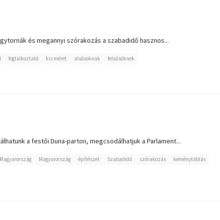
 agytornák és megannyi szórakozás a szabadidő hasznos...
l
foglalkoztató
kis méret
alsósoknak
felsősöknek
lhatunk a festői Duna-parton, megcsodálhatjuk a Parlament...
Magyarország
Magyarország
építészet
Szabadidő
szórakozás
keménytáblás