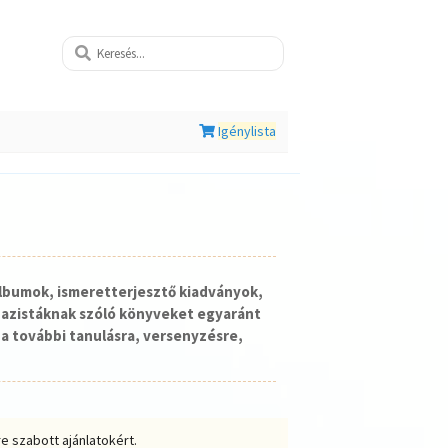
Igénylista
lbumok, ismeretterjesztő kiadványok,
nazistáknak szóló könyveket egyaránt
a további tanulásra, versenyzésre,
e szabott ajánlatokért.