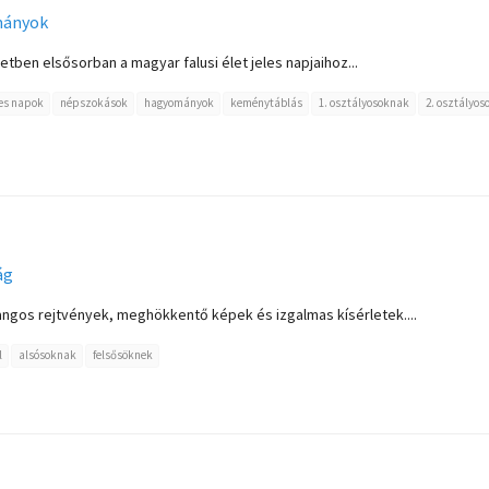
mányok
tetben elsősorban a magyar falusi élet jeles napjaihoz...
les napok
népszokások
hagyományok
keménytáblás
1. osztályosoknak
2. osztályo
ág
fangos rejtvények, meghökkentő képek és izgalmas kísérletek....
l
alsósoknak
felsősöknek