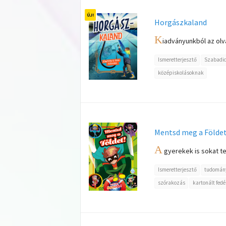
Horgászkaland
K
iadványunkból az olv
Ismeretterjesztő
Szabadi
középiskolásoknak
Mentsd meg a Földe
A
gyerekek is sokat te
Ismeretterjesztő
tudomán
szórakozás
kartonált fedé