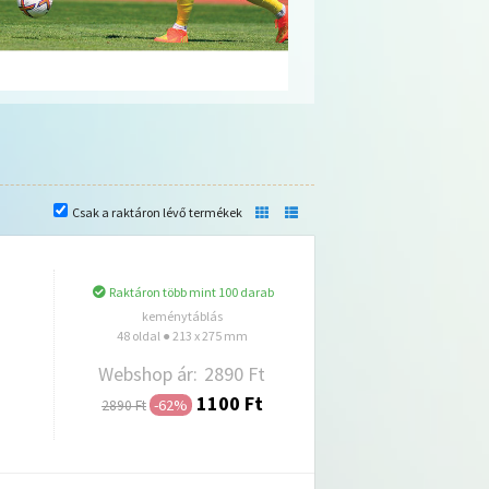
Csak a raktáron lévő termékek
Raktáron több mint 100 darab
keménytáblás
48 oldal ● 213 x 275 mm
Webshop ár:
2890 Ft
1100 Ft
-62%
2890 Ft
Hozzáadás