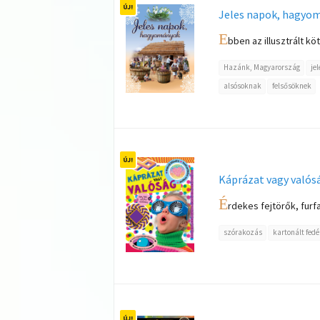
Jeles napok, hagyo
E
bben az illusztrált kö
Hazánk, Magyarország
je
alsósoknak
felsősöknek
Káprázat vagy valós
É
rdekes fejtörők, fur
szórakozás
kartonált fedé