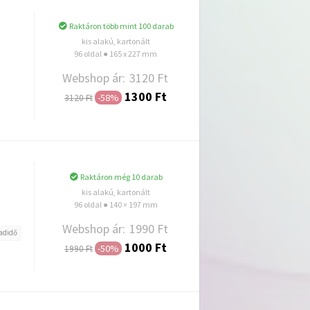
Raktáron több mint 100 darab
kis alakú, kartonált
96 oldal ● 165 x 227 mm
Webshop ár:
3120 Ft
1300 Ft
-58%
3120 Ft
Hozzáadás
Raktáron még 10 darab
kis alakú, kartonált
96 oldal ● 140 × 197 mm
Webshop ár:
1990 Ft
adidő
1000 Ft
-50%
1990 Ft
Hozzáadás