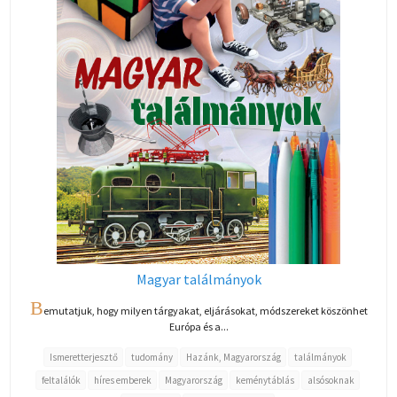
Magyar találmányok
B
emutatjuk, hogy milyen tárgyakat, eljárásokat, módszereket köszönhet
Európa és a...
Ismeretterjesztő
tudomány
Hazánk, Magyarország
találmányok
feltalálók
híres emberek
Magyarország
keménytáblás
alsósoknak