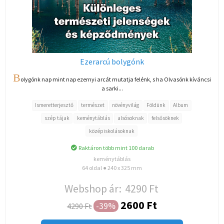
Ezerarcú bolygónk
B
olygónk nap mint nap ezernyi arcát mutatja felénk, s ha Olvasónk kíváncsi
a sarki...
Ismeretterjesztő
természet
növényvilág
Földünk
Album
szép tájak
keménytáblás
alsósoknak
felsősöknek
középiskolásoknak
Raktáron több mint 100 darab
keménytáblás
64 oldal ● 240 x 325 mm
Webshop ár:
4290 Ft
2600 Ft
-39%
4290 Ft