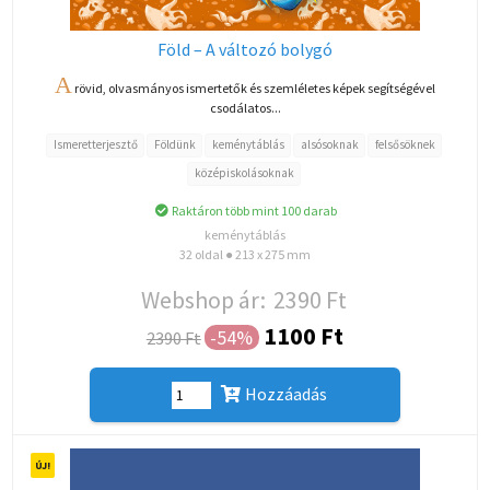
Föld – A változó bolygó
A
rövid, olvasmányos ismertetők és szemléletes képek segítségével
csodálatos...
Ismeretterjesztő
Földünk
keménytáblás
alsósoknak
felsősöknek
középiskolásoknak
Raktáron több mint 100 darab
keménytáblás
32 oldal ● 213 x 275 mm
Webshop ár:
2390 Ft
1100 Ft
-54%
2390 Ft
Hozzáadás