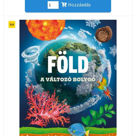
Hozzáadás