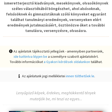
ismeretterjesztő kiadványok, mesekönyvek, olvasókönyvek
széles választékából böngészhet, ahol alsósoknak,
felsősöknek és gimnazistáknak szóló könyveket egyaránt
találhat tanulmányi eredmények, versenyeken elért
eredmények jutalmazásáért, ösztönözve őket a további
tanulásra, versenyzésre, olvasásra.
Az ajánlatok tájékoztató jellegűek - amennyiben partnerünk,
ide kattintva lépjen be
a személyre szabott ajánlatokért.
További információkat
a Gyakori kérdések oldalunkon
találhat.
Az ajánlatunk jogi mellékletei
innen tölthetőek le
.
Lenyűgöző képek, érdekes, meghökkentő tények
mutatják be, mi teszi az egyes...