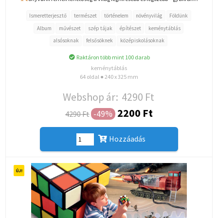
Ismeretterjesztő
természet
történelem
növényvilág
Földünk
Album
művészet
szép tájak
építészet
keménytáblás
alsósoknak
felsősöknek
középiskolásoknak
Raktáron több mint 100 darab
keménytáblás
64 oldal ● 240 x 325 mm
Webshop ár:
4290 Ft
2200 Ft
-49%
4290 Ft
Hozzáadás