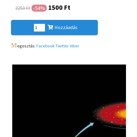
1500 Ft
-54%
3250 Ft
Hozzáadás
M
egosztás:
Facebook
Twitter
Viber