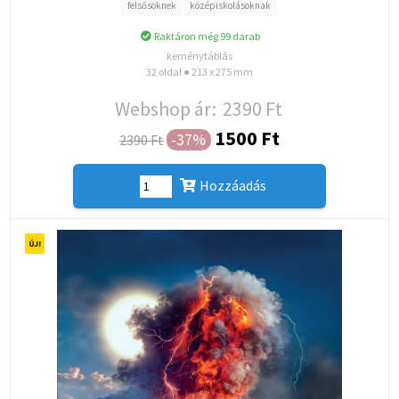
felsősöknek
középiskolásoknak
Raktáron még 99 darab
keménytáblás
32 oldal ● 213 x 275 mm
Webshop ár:
2390 Ft
1500 Ft
-37%
2390 Ft
Hozzáadás