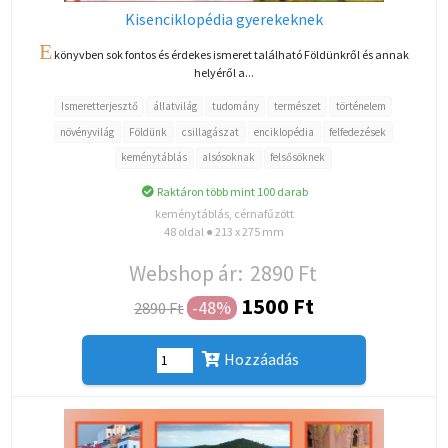
Kisenciklopédia gyerekeknek
E
könyvben sok fontos és érdekes ismeret található Földünkről és annak
helyéről a...
Ismeretterjesztő
állatvilág
tudomány
természet
történelem
növényvilág
Földünk
csillagászat
enciklopédia
felfedezések
keménytáblás
alsósoknak
felsősöknek
Raktáron több mint 100 darab
keménytáblás, cérnafűzött
48 oldal ● 213 x 275 mm
Webshop ár:
2890 Ft
1500 Ft
-48%
2890 Ft
Hozzáadás