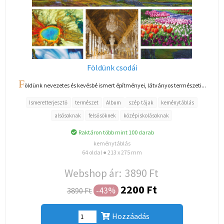
Földünk csodái
F
öldünk nevezetes és kevésbé ismert építményei, látványos természeti...
Ismeretterjesztő
természet
Album
szép tájak
keménytáblás
alsósoknak
felsősöknek
középiskolásoknak
Raktáron több mint 100 darab
keménytáblás
64 oldal ● 213 x 275 mm
Webshop ár:
3890 Ft
2200 Ft
-43%
3890 Ft
Hozzáadás