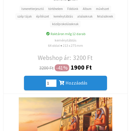
Ismeretterjesztő
történelem
Földünk
Album
művészet
szép tájak
építészet
keménytáblás
alsósoknak
felsősöknek
középiskolásoknak
Raktáron még 12 darab
keménytáblás
64 oldal ● 213 x 275 mm
Webshop ár:
3200 Ft
1900 Ft
-41%
3200 Ft
Hozzáadás