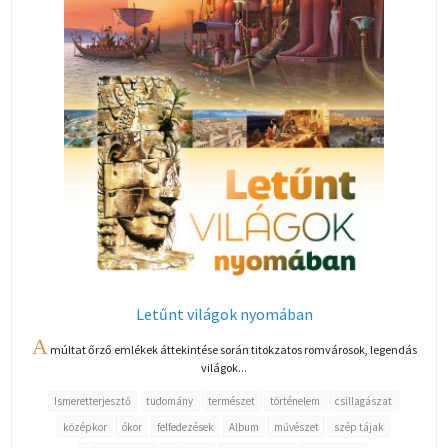
Letűnt világok nyomában
A
múltat őrző emlékek áttekintése során titokzatos romvárosok, legendás
világok...
Ismeretterjesztő
tudomány
természet
történelem
csillagászat
középkor
ókor
felfedezések
Album
művészet
szép tájak