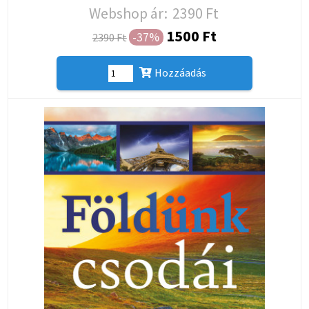
Webshop ár:
2390 Ft
1500 Ft
-37%
2390 Ft
Hozzáadás