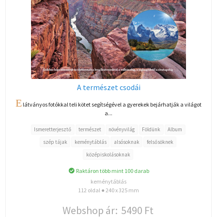
A természet csodái
E
látványos fotókkal teli kötet segítségével a gyerekek bejárhatják a világot
a...
Ismeretterjesztő
természet
növényvilág
Földünk
Album
szép tájak
keménytáblás
alsósoknak
felsősöknek
középiskolásoknak
Raktáron több mint 100 darab
keménytáblás
112 oldal ● 240 x 325 mm
Webshop ár:
5490 Ft