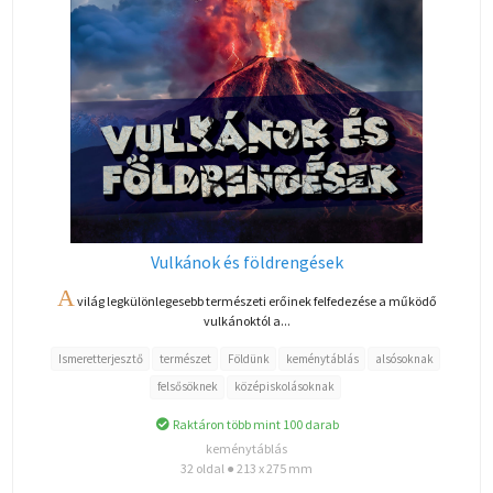
Vulkánok és földrengések
A
világ legkülönlegesebb természeti erőinek felfedezése a működő
vulkánoktól a...
Ismeretterjesztő
természet
Földünk
keménytáblás
alsósoknak
felsősöknek
középiskolásoknak
Raktáron több mint 100 darab
keménytáblás
32 oldal ● 213 x 275 mm