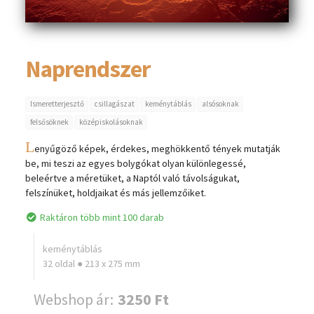
Naprendszer
Ismeretterjesztő
csillagászat
keménytáblás
alsósoknak
felsősöknek
középiskolásoknak
L
enyűgöző képek, érdekes, meghökkentő tények mutatják
be, mi teszi az egyes bolygókat olyan különlegessé,
beleértve a méretüket, a Naptól való távolságukat,
felszínüket, holdjaikat és más jellemzőiket.
Raktáron több mint 100 darab
keménytáblás
32 oldal ● 213 x 275 mm
Webshop ár:
3250 Ft