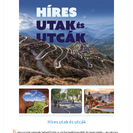
Híres utak és utcák
K
önyvünk remek lehetőség a világ leghíresebb és legszebb – gyakran...