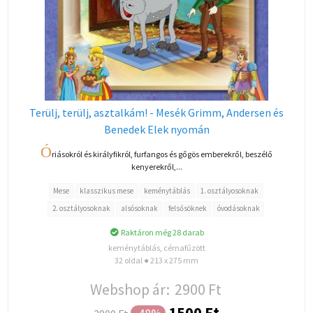
Terülj, terülj, asztalkám! - Mesék Grimm, Andersen és
Benedek Elek nyomán
Ó
riásokról és királyfikról, furfangos és gőgös emberekről, beszélő
kenyerekről,...
Mese
klasszikus mese
keménytáblás
1. osztályosoknak
2. osztályosoknak
alsósoknak
felsősöknek
óvodásoknak
Raktáron még 28 darab
keménytáblás, cérnafűzött
32 oldal ● 213 x 275 mm
Webshop ár:
2900 Ft
1500 Ft