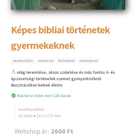
Képes bibliai történetek
gyermekeknek
keménytáblás
alsósoknak
felsősöknek
óvodásoknak
A
világ teremtése, Jézus születése és más fontos ó- és
újszövetségi történetek szemet gyönyörködtető
illusztrációkon kelnek életre.
Raktáron több mint 100 darab
keménytáblás
32 oldal ● 213 x 275 mm
Webshop ár:
2600 Ft