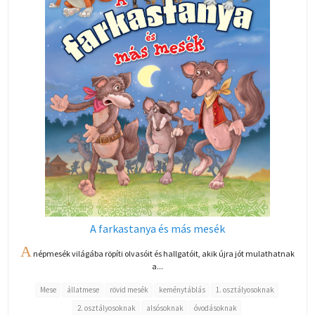
A farkastanya és más mesék
A
népmesék világába röpíti olvasóit és hallgatóit, akik újra jót mulathatnak
a...
Mese
állatmese
rövid mesék
keménytáblás
1. osztályosoknak
2. osztályosoknak
alsósoknak
óvodásoknak