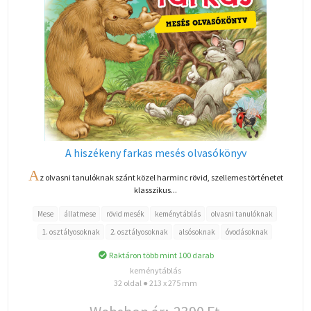
A hiszékeny farkas mesés olvasókönyv
A
z olvasni tanulóknak szánt közel harminc rövid, szellemes történetet
klasszikus...
Mese
állatmese
rövid mesék
keménytáblás
olvasni tanulóknak
1. osztályosoknak
2. osztályosoknak
alsósoknak
óvodásoknak
Raktáron több mint 100 darab
keménytáblás
32 oldal ● 213 x 275 mm