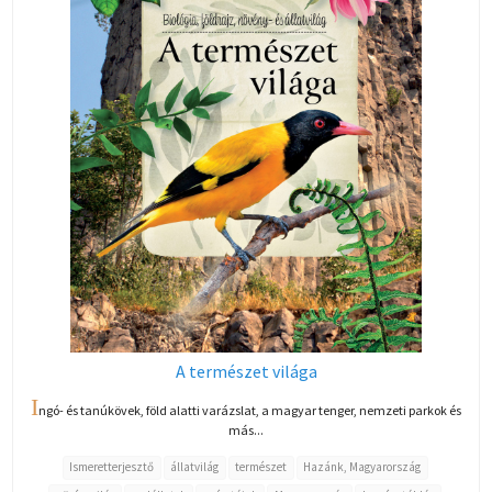
A természet világa
I
ngó- és tanúkövek, föld alatti varázslat, a magyar tenger, nemzeti parkok és
más...
Ismeretterjesztő
állatvilág
természet
Hazánk, Magyarország