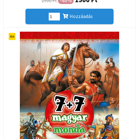
-48%
2900 Ft
Hozzáadás