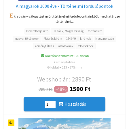
A magyarok 1000 éve - Történelmi fordulópontok
E
kiadvány válogatást nyújt történelmi fordulópontjainkból, meghatározó
történelmi...
Ismeretterjesztő
Hazánk, Magyarország
történelem
magyar történelem
Mátyás király
1848-49
királyok
Magyarország
keménytáblás
alsósoknak
felsősöknek
Raktáron több mint 100 darab
keménytáblás
64 oldal ● 213 x 275 mm
Webshop ár:
2890 Ft
1500 Ft
-48%
2890 Ft
Hozzáadás