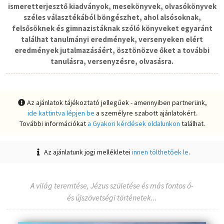
ismeretterjesztő kiadványok, mesekönyvek, olvasókönyvek
széles választékából böngészhet, ahol alsósoknak,
felsősöknek és gimnazistáknak szóló könyveket egyaránt
találhat tanulmányi eredmények, versenyeken elért
eredmények jutalmazásáért, ösztönözve őket a további
tanulásra, versenyzésre, olvasásra.
Az ajánlatok tájékoztató jellegűek - amennyiben partnerünk,
ide kattintva lépjen be
a személyre szabott ajánlatokért.
További információkat
a Gyakori kérdések oldalunkon
találhat.
Az ajánlatunk jogi mellékletei
innen tölthetőek le
.
A világ teremtése, Jézus születése és más fontos ó-
és újszövetségi történetek...