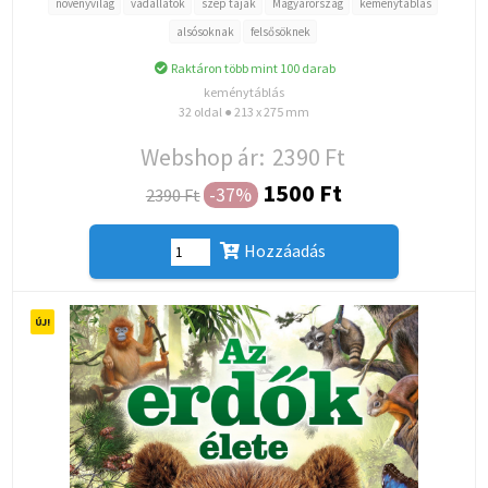
növényvilág
vadállatok
szép tájak
Magyarország
keménytáblás
alsósoknak
felsősöknek
Raktáron több mint 100 darab
keménytáblás
32 oldal ● 213 x 275 mm
Webshop ár:
2390 Ft
1500 Ft
-37%
2390 Ft
Hozzáadás