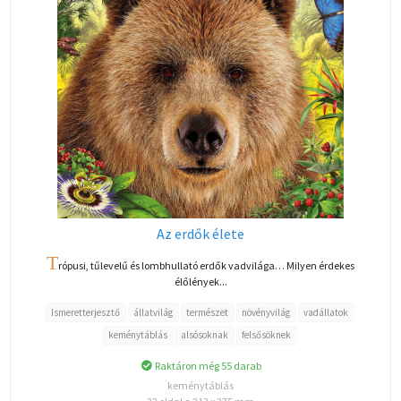
Az erdők élete
T
rópusi, tűlevelű és lombhullató erdők vadvilága… Milyen érdekes
élőlények...
Ismeretterjesztő
állatvilág
természet
növényvilág
vadállatok
keménytáblás
alsósoknak
felsősöknek
Raktáron még 55 darab
keménytáblás