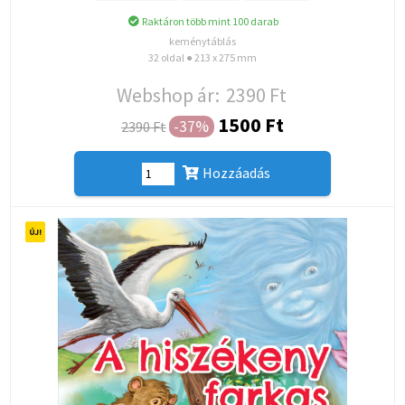
Raktáron több mint 100 darab
keménytáblás
32 oldal ● 213 x 275 mm
Webshop ár:
2390 Ft
1500 Ft
-37%
2390 Ft
Hozzáadás