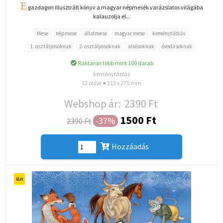
E
gazdagon illusztrált könyv a magyar népmesék varázslatos világába
kalauzolja el...
Mese
népmese
állatmese
magyar mese
keménytáblás
1. osztályosoknak
2. osztályosoknak
alsósoknak
óvodásoknak
Raktáron több mint 100 darab
keménytáblás
32 oldal ● 213 x 275 mm
Webshop ár:
2390 Ft
1500 Ft
-37%
2390 Ft
Hozzáadás