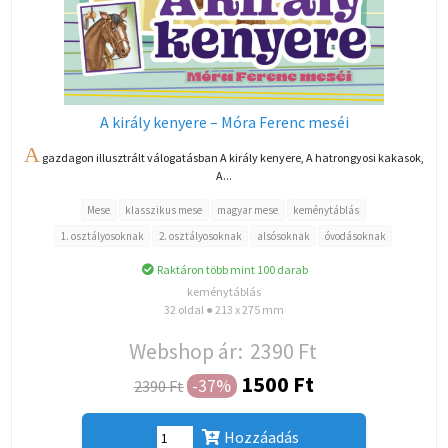
A király kenyere – Móra Ferenc meséi
A
gazdagon illusztrált válogatásban A király kenyere, A hatrongyosi kakasok,
A...
Mese
klasszikus mese
magyar mese
keménytáblás
1. osztályosoknak
2. osztályosoknak
alsósoknak
óvodásoknak
Raktáron több mint 100 darab
keménytáblás
32 oldal ● 213 x 275 mm
Webshop ár:
2390 Ft
1500 Ft
-37%
2390 Ft
Hozzáadás