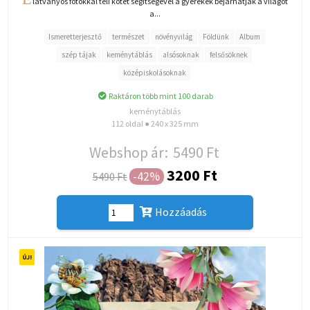
látványos fotókkal teli kötet segítségével a gyerekek bejárhatják a világot
a...
Ismeretterjesztő
természet
növényvilág
Földünk
Album
szép tájak
keménytáblás
alsósoknak
felsősöknek
középiskolásoknak
Raktáron több mint 100 darab
keménytáblás
112 oldal ● 240 x 325 mm
Webshop ár:
5490 Ft
3200 Ft
-42%
5490 Ft
Hozzáadás