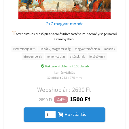
7+7 magyar monda
T
örténelmünk dicső pillanatai és híres történelmi személyiségei korhű
festményeken...
Ismeretterjesztő
Hazánk, Magyarország
magyar történelem
mondák
híres emberek
keménytáblás
alsósoknak
felsősöknek
Raktáron több mint 100 darab
keménytáblás
32 oldal ● 213 x 275 mm
Webshop ár:
2690 Ft
1500 Ft
-44%
2690 Ft
Hozzáadás